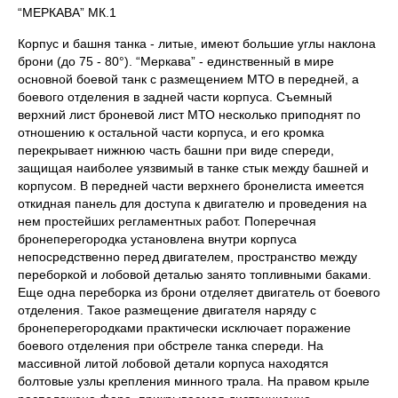
“МЕРКАВА” МК.1
Корпус и башня танка - литые, имеют большие углы наклона
брони (до 75 - 80°). “Меркава” - единственный в мире
основной боевой танк с размещением МТО в передней, а
боевого отделения в задней части корпуса. Съемный
верхний лист броневой лист МТО несколько приподнят по
отношению к остальной части корпуса, и его кромка
перекрывает нижнюю часть башни при виде спереди,
защищая наиболее уязвимый в танке стык между башней и
корпусом. В передней части верхнего бронелиста имеется
откидная панель для доступа к двигателю и проведения на
нем простейших регламентных работ. Поперечная
бронеперегородка установлена внутри корпуса
непосредственно перед двигателем, пространство между
переборкой и лобовой деталью занято топливными баками.
Еще одна переборка из брони отделяет двигатель от боевого
отделения. Такое размещение двигателя наряду с
бронеперегородками практически исключает поражение
боевого отделения при обстреле танка спереди. На
массивной литой лобовой детали корпуса находятся
болтовые узлы крепления минного трала. На правом крыле