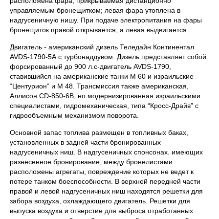
расположена фара, прикрываемая дистанционно
управляемым бронещитком; левая фара утоплена в
надгусеничную нишу. При подаче электропитания на фары
бронещиток правой открывается, а левая выдвигается.
Двигатель - американский дизель Теледайн Континентал
AVDS-1790-5А с турбонаддувом. Дизель представляет собой
форсированный до 900 л.с-двигатель AVDS-1790,
ставившийся на американские танки М 60 и израильские
“Центурион” и М 48. Трансмиссия также американская,
Аллисон CD-850-6В, но модернизированная израильскими
специалистами, гидромеханическая, типа “Кросс-Драйв” с
гидрообъемным механизмом поворота.
Основной запас топлива размещен в топливных баках,
установленных в задней части бронированных
надгусеничных ниш. В надгусеничных спонсонах. имеющих
разнесенное бронирование, между бронелистами
расположены агрегаты, повреждение которых не ведет к
потере танком боеспособности. В верхней передней части
правой и левой надгусеничных ниш находятся решетки для
забора воздуха, охлаждающего двигатель. Решетки для
выпуска воздуха и отверстие для выброса отработанных