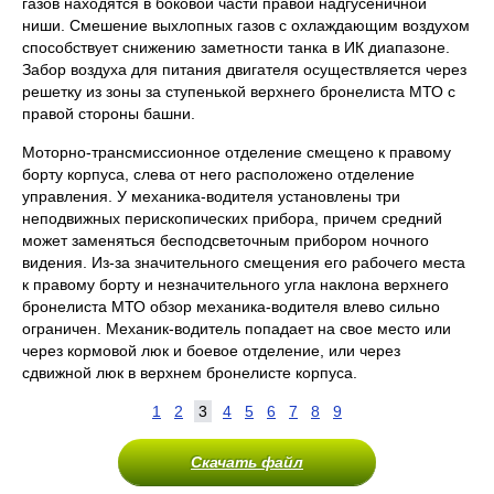
газов находятся в боковой части правой надгусеничной
ниши. Смешение выхлопных газов с охлаждающим воздухом
способствует снижению заметности танка в ИК диапазоне.
Забор воздуха для питания двигателя осуществляется через
решетку из зоны за ступенькой верхнего бронелиста МТО с
правой стороны башни.
Моторно-трансмиссионное отделение смещено к правому
борту корпуса, слева от него расположено отделение
управления. У механика-водителя установлены три
неподвижных перископических прибора, причем средний
может заменяться бесподсветочным прибором ночного
видения. Из-за значительного смещения его рабочего места
к правому борту и незначительного угла наклона верхнего
бронелиста МТО обзор механика-водителя влево сильно
ограничен. Механик-водитель попадает на свое место или
через кормовой люк и боевое отделение, или через
сдвижной люк в верхнем бронелисте корпуса.
1
2
3
4
5
6
7
8
9
Скачать файл