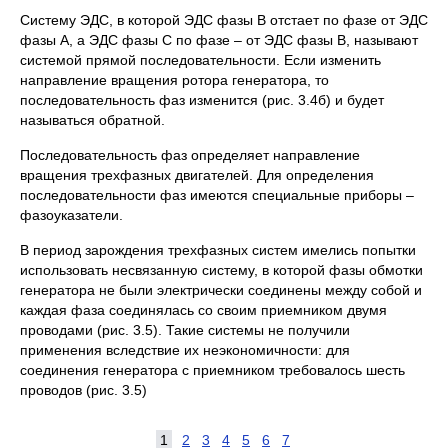
Систему ЭДС, в которой ЭДС фазы В отстает по фазе от ЭДС
фазы А, а ЭДС фазы С по фазе – от ЭДС фазы В, называют
системой прямой последовательности. Если изменить
направление вращения ротора генератора, то
последовательность фаз изменится (рис. 3.4б) и будет
называться обратной.
Последовательность фаз определяет направление
вращения трехфазных двигателей. Для определения
последовательности фаз имеются специальные приборы –
фазоуказатели.
В период зарождения трехфазных систем имелись попытки
использовать несвязанную систему, в которой фазы обмотки
генератора не были электрически соединены между собой и
каждая фаза соединялась со своим приемником двумя
проводами (рис. 3.5). Такие системы не получили
применения вследствие их неэкономичности: для
соединения генератора с приемником требовалось шесть
проводов (рис. 3.5)
1
2
3
4
5
6
7