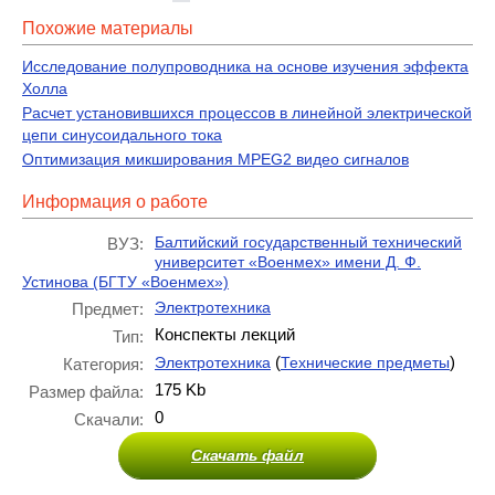
Похожие материалы
Исследование полупроводника на основе изучения эффекта
Холла
Расчет установившихся процессов в линейной электрической
цепи синусоидального тока
Оптимизация микширования MPEG2 видео сигналов
Информация о работе
Балтийский государственный технический
ВУЗ:
университет «Военмех» имени Д. Ф.
Устинова (БГТУ «Военмех»)
Электротехника
Предмет:
Конспекты лекций
Тип:
(
)
Электротехника
Технические предметы
Категория:
175 Kb
Размер файла:
0
Скачали:
Скачать файл