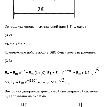
Из графика мгновенных значений (рис 3.3) следует
(3.2)
e
+ e
+ e
= 0
A
B
C
Комплексные действующие ЭДС будут иметь выражения:
(3.3)
j0°
-j120°
Ė
= E
e
= E
(1 + j0), Ė
= E
e
= E
(-1/2 - j
A
m
m
B
m
m
+j120°
/2), Ė
= E
e
= E
(-1/2 + j
/2).
C
m
m
Векторная диаграмма трехфазной симметричной системы
ЭДС показана на рис 3.4а.