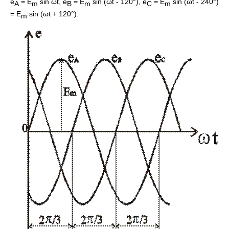
e
= E
sin ωt, e
= E
sin (ωt - 120°), e
= E
sin (ωt - 240°)
A
m
B
m
C
m
= E
sin (ωt + 120°).
m