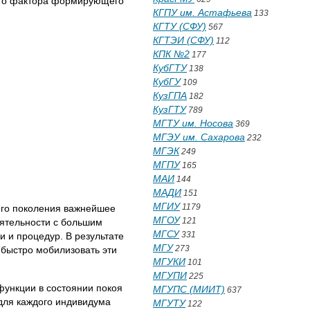
вого фактора формирующего
КГПУ им. Астафьева
133
КГТУ (СФУ)
567
КГТЭИ (СФУ)
112
КПК №2
177
КубГТУ
138
КубГУ
109
КузГПА
182
КузГТУ
789
МГТУ им. Носова
369
МГЭУ им. Сахарова
232
МГЭК
249
МГПУ
165
МАИ
144
МАДИ
151
МГИУ
1179
его поколения важнейшее
МГОУ
121
еятельности с большим
МГСУ
331
 и процедур. В результате
МГУ
273
 быстро мобилизовать эти
МГУКИ
101
МГУПИ
225
ункции в состоянии покоя
МГУПС (МИИТ)
637
для каждого индивидума
МГУТУ
122