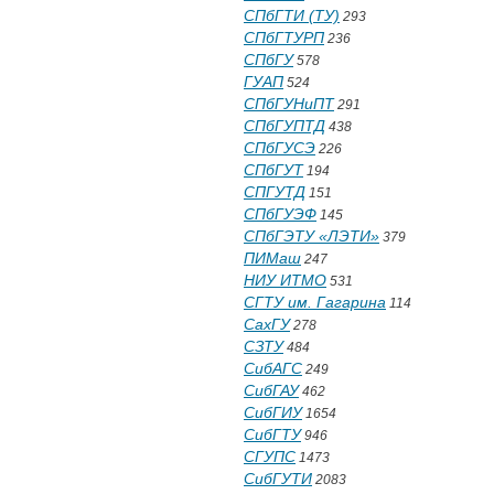
СПбГТИ (ТУ)
293
СПбГТУРП
236
СПбГУ
578
ГУАП
524
СПбГУНиПТ
291
СПбГУПТД
438
СПбГУСЭ
226
СПбГУТ
194
СПГУТД
151
СПбГУЭФ
145
СПбГЭТУ «ЛЭТИ»
379
ПИМаш
247
НИУ ИТМО
531
СГТУ им. Гагарина
114
СахГУ
278
СЗТУ
484
СибАГС
249
СибГАУ
462
СибГИУ
1654
СибГТУ
946
СГУПС
1473
СибГУТИ
2083