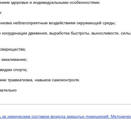
оянием здоровья и индивидуальными особенностями.
т:
ганизма неблагоприятным воздействиям окружающей среды;
 координации движения, выработка быстроты, выносливости, силы,
товарищества;
и закаливанию;
 видам спорта;
тике травматизма, навыков самоконтроля.
вательно
 за химическим составом воздуха закрытых помещений: Методичес