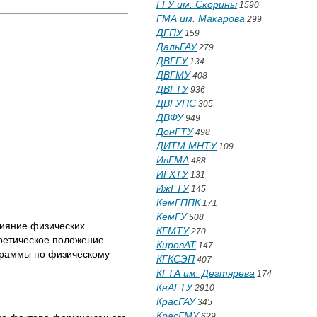
ГГУ им. Скорины
1590
ГМА им. Макарова
299
ДГПУ
159
ДальГАУ
279
ДВГГУ
134
ДВГМУ
408
ДВГТУ
936
ДВГУПС
305
ДВФУ
949
ДонГТУ
498
ДИТМ МНТУ
109
ИвГМА
488
ИГХТУ
131
ИжГТУ
145
КемГППК
171
КемГУ
508
лияние физических
КГМТУ
270
оретическое положение
КировАТ
147
ограммы по физическому
КГКСЭП
407
КГТА им. Дегтярева
174
КнАГТУ
2910
КрасГАУ
345
КрасГМУ
629