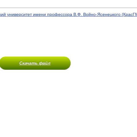
кий университет имени профессора В.Ф. Войно-Ясенецкого (КрасГ
Скачать файл