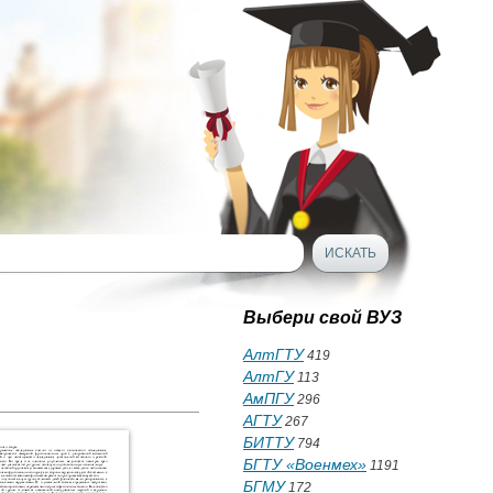
Выбери свой ВУЗ
АлтГТУ
419
АлтГУ
113
АмПГУ
296
АГТУ
267
БИТТУ
794
БГТУ «Военмех»
1191
БГМУ
172