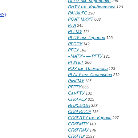
ПГПУ им. Короленко
296
ПНТУ им. Кондратюка
120
РАНХиГС
190
МУ)
РОАТ МИИТ
608
РТА
245
РГГМУ
117
РГПУ им. Герцена
123
РГППУ
142
РГСУ
162
«МАТИ» — РГТУ
121
РГУНиГ
260
РЭУ им. Плеханова
123
РГАТУ им. Соловьёва
219
РязГМУ
125
РГРТУ
666
СамГТУ
131
СПбГАСУ
315
ИНЖЭКОН
328
СПбГИПСР
136
СПбГЛТУ им. Кирова
227
СПбГМТУ
143
СПбГПМУ
146
СПбГПУ
1599