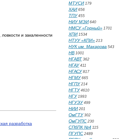
МТУСИ
179
ХАИ
656
ТПУ
455
НИУ МЭИ
640
НМСУ «Горный»
1701
ХПИ
1534
 ловкости и закаленности
НТУУ «КПИ»
213
НУК им. Макарова
543
НВ
1001
НГАВТ
362
НГАУ
411
НГАСУ
817
НГМУ
665
НГПУ
214
НГТУ
4610
НГУ
1993
НГУЭУ
499
НИИ
201
ОмГТУ
302
ОмГУПС
230
кая разработка
СПбПК №4
115
ПГУПС
2489