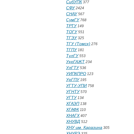
СибУПК
377
СФУ
2424
СНАУ
567
СумГУ
768
ТРТУ
149
ТОГУ
551
ТГЭУ
325
ТГУ (Томск)
276
ТГПУ
181
ТулГУ
553
УкрГАЖТ
234
УлГТУ
536
УИПКПРО
123
УрГПУ
195
УГТУ-УПИ
758
УГНТУ
570
УГТУ
134
ХГАЭП
138
ХГАФК
110
ХНАГХ
407
ХНУВД
512
ХНУ им. Каразина
305
ХНУРЭ
325