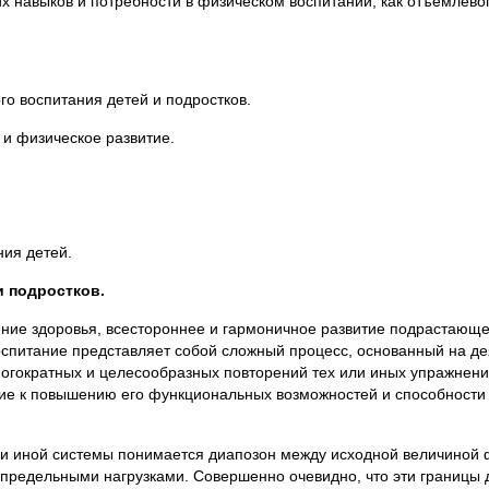
х навыков и потребности в физическом воспитании, как отъемле
го воспитания детей и подростков.
 и физическое развитие.
ния детей.
и подростков.
ение здоровья, всестороннее и гармоничное развитие подрастающ
воспитание представляет собой сложный процесс, основанный на д
огократных и целесообразных повторений тех или иных упражнении
щие к повышению его функциональных возможностей и способности
и иной системы понимается диапозон между исходной величиной ф
 предельными нагрузками. Совершенно очевидно, что эти границы 