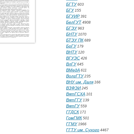
БГТУ
603
БГУ
155
БГУИР
391
БелГУТ
4908
БГЭУ
963
БНТУ
1070
БТЭУ ПК
689
БрГУ
179
ВНТУ
120
ВГУЭС
426
ВлГУ
645
ВМедА
611
ВолгГТУ
235
ВНУ им. Даля
166
ВЗФЭИ
245
ВятГСХА
101
ВятГГУ
139
ВятГУ
559
ГГДСК
171
ГомГМК
501
ГГМУ
1966
ГГТУ им. Сухого
4467