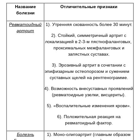
Название
Отличительные признаки
болезни
Ревматоидный
1). Утренняя скованность более 30 минут.
артрит
2). Стойкий, симметричный артрит с
локализацией в 2-3-м пястнофаланговых,
проксимальных межфаланговых и
запястных суставах.
3). Эрозивный артрит в сочетании с
эпифизарным остеопорозом и сужением
суставных щелей на рентгенограмме.
4). Возможность внесуставных проявлений
(ревматоидные узелки, висцериты).
5). «Воспалительные изменения крови».
6). Положительная реакция на
ревматоидный фактор.
Болезнь
1). Моно-олигоартрит (главным образом