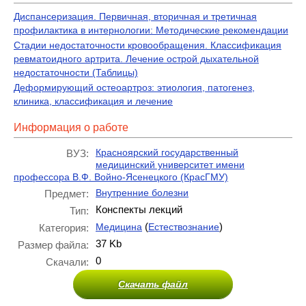
Диспансеризация. Первичная, вторичная и третичная
профилактика в интернологии: Методические рекомендации
Стадии недостаточности кровообращения. Классификация
ревматоидного артрита. Лечение острой дыхательной
недостаточности (Таблицы)
Деформирующий остеоартроз: этиология, патогенез,
клиника, классификация и лечение
Информация о работе
Красноярский государственный
ВУЗ:
медицинский университет имени
профессора В.Ф. Войно-Ясенецкого (КрасГМУ)
Внутренние болезни
Предмет:
Конспекты лекций
Тип:
(
)
Медицина
Естествознание
Категория:
37 Kb
Размер файла:
0
Скачали:
Скачать файл