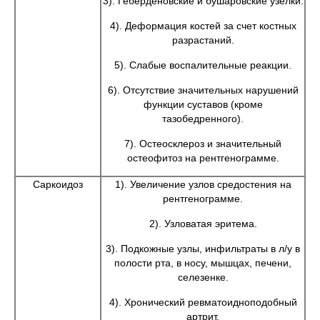
3). Геберденовские и бушаровские узелки.
4). Деформация костей за счет костных
разрастаний.
5). Слабые воспалительные реакции.
6). Отсутствие значительных нарушений
функции суставов (кроме
тазобедренного).
7). Остеосклероз и значительный
остеофитоз на рентгенограмме.
Саркоидоз
1). Увеличение узлов средостения на
рентгенограмме.
2). Узловатая эритема.
3). Подкожные узлы, инфильтраты в л/у в
полости рта, в носу, мышцах, печени,
селезенке.
4). Хронический ревматоидноподобный
артрит.