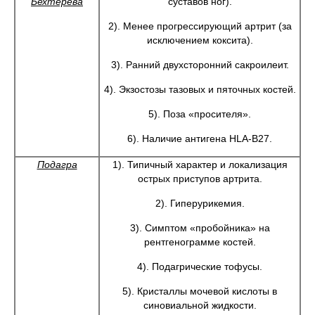
Бехтерева
суставов ног).
2). Менее прогрессирующий артрит (за
исключением коксита).
3). Ранний двухсторонний сакроилеит.
4). Экзостозы тазовых и пяточных костей.
5). Поза «просителя».
6). Наличие антигена HLA-B27.
Подагра
1). Типичный характер и локализация
острых приступов артрита.
2). Гиперурикемия.
3). Симптом «пробойника» на
рентгенограмме костей.
4). Подагрические тофусы.
5). Кристаллы мочевой кислоты в
синовиальной жидкости.