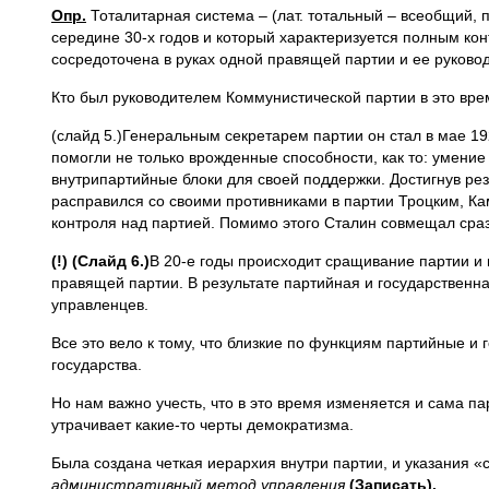
Опр.
Тоталитарная система – (лат. тотальный – всеобщий, 
середине 30-х годов и который характеризуется полным ко
сосредоточена в руках одной правящей партии и ее руковод
Кто был руководителем Коммунистической партии в это врем
(слайд 5.)Генеральным секретарем партии он стал в мае 19
помогли не только врожденные способности, как то: умение 
внутрипартийные блоки для своей поддержки. Достигнув ре
расправился со своими противниками в партии Троцким, К
контроля над партией. Помимо этого Сталин совмещал сраз
(!) (Слайд 6.)
В 20-е годы происходит сращивание партии и 
правящей партии. В результате партийная и государственна
управленцев.
Все это вело к тому, что близкие по функциям партийные и
государства.
Но нам важно учесть, что в это время изменяется и сама па
утрачивает какие-то черты демократизма.
Была создана четкая иерархия внутри партии, и указания 
административный метод управления
(Записать).