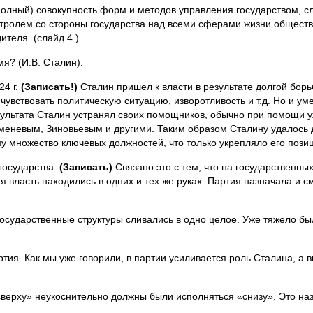
полный) совокупность форм и методов управления государством, с
нтролем со стороны государства над всеми сферами жизни обществ
ителя. (слайд 4.)
я? (И.В. Сталин).
24 г.
(Записать!)
Сталин пришел к власти в результате долгой борь
чувствовать политическую ситуацию, изворотливость и т.д. Но и ум
зультата Сталин устранял своих помощников, обычно при помощи уж
аменевым, Зиновьевым и другими. Таким образом Сталину удалось 
у множество ключевых должностей, что только укрепляло его пози
государства.
(Записать)
Связано это с тем, что на государственны
я власть находились в одних и тех же руках. Партия назначала и 
 государственные структуры сливались в одно целое. Уже тяжело бы
ртия. Как мы уже говорили, в партии усиливается роль Сталина, а 
«сверху» неукоснительно должны были исполняться «снизу». Это н