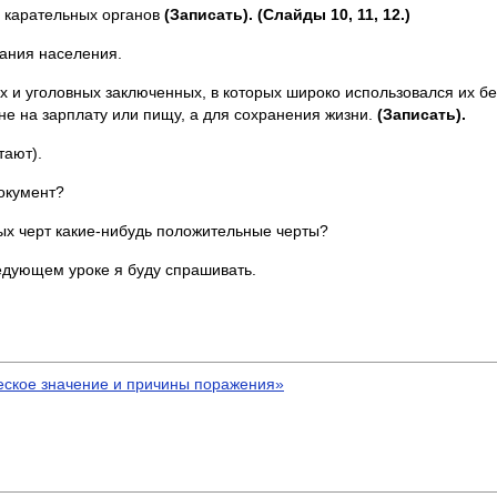
 карательных органов
(Записать). (Слайды 10, 11, 12.)
ания населения.
х и уголовных заключенных, в которых широко использовался их б
 не на зарплату или пищу, а для сохранения жизни.
(Записать).
тают).
окумент?
ных черт какие-нибудь положительные черты?
ледующем уроке я буду спрашивать.
ческое значение и причины поражения»