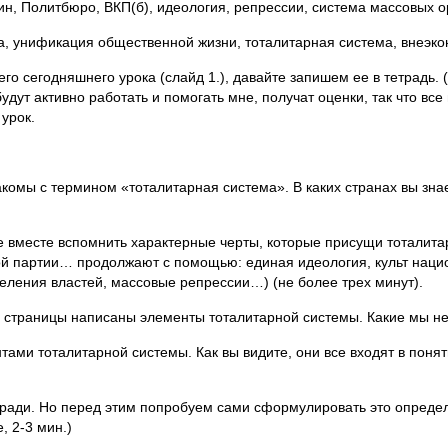
ин, Политбюро, ВКП(б), идеология, репрессии, система массовых о
а, унификация общественной жизни, тоталитарная система, внеэк
его сегодняшнего урока (слайд 1.), давайте запишем ее в тетрадь. 
будут активно работать и помогать мне, получат оценки, так что все
урок.
комы с термином «тоталитарная система». В каких странах вы зна
вместе вспомнить характерные черты, которые присущи тоталитари
иной партии… продолжают с помощью: единая идеология, культ наци
еления властей, массовые репрессии…) (не более трех минут).
це страницы написаны элементы тоталитарной системы. Какие мы не
ами тоталитарной системы. Как вы видите, они все входят в понят
ради. Но перед этим попробуем сами сформулировать это определ
, 2-3 мин.)