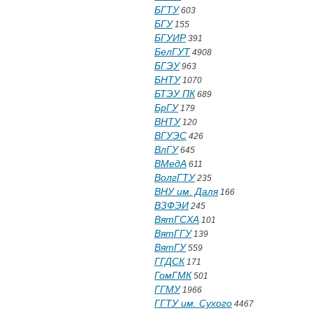
БГТУ
603
БГУ
155
БГУИР
391
БелГУТ
4908
БГЭУ
963
БНТУ
1070
БТЭУ ПК
689
БрГУ
179
ВНТУ
120
ВГУЭС
426
ВлГУ
645
ВМедА
611
ВолгГТУ
235
ВНУ им. Даля
166
ВЗФЭИ
245
ВятГСХА
101
ВятГГУ
139
ВятГУ
559
ГГДСК
171
ГомГМК
501
ГГМУ
1966
ГГТУ им. Сухого
4467