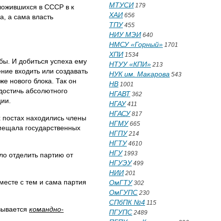
МТУСИ
179
ложившихся в СССР в к
ХАИ
656
а, а сама власть
ТПУ
455
НИУ МЭИ
640
НМСУ «Горный»
1701
ХПИ
1534
бы. И добиться успеха ему
НТУУ «КПИ»
213
ение входить или создавать
НУК им. Макарова
543
е нового блока. Так он
НВ
1001
достичь абсолютного
НГАВТ
362
ции.
НГАУ
411
НГАСУ
817
х постах находились члены
НГМУ
665
смещала государственных
НГПУ
214
НГТУ
4610
НГУ
1993
ло отделить партию от
НГУЭУ
499
НИИ
201
вместе с тем и сама партия
ОмГТУ
302
ОмГУПС
230
СПбПК №4
115
азывается
командно-
ПГУПС
2489