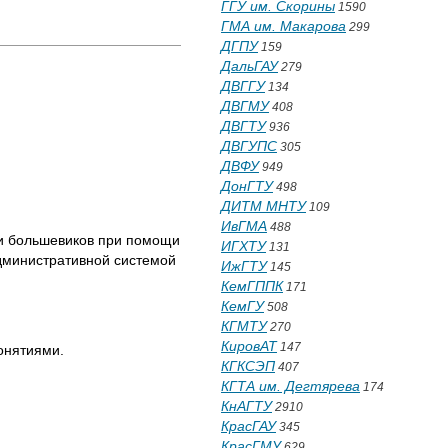
ГГУ им. Скорины
1590
ГМА им. Макарова
299
ДГПУ
159
ДальГАУ
279
ДВГГУ
134
ДВГМУ
408
ДВГТУ
936
ДВГУПС
305
ДВФУ
949
ДонГТУ
498
ДИТМ МНТУ
109
ИвГМА
488
ии большевиков при помощи
ИГХТУ
131
дминистративной системой
ИжГТУ
145
КемГППК
171
КемГУ
508
КГМТУ
270
КировАТ
147
онятиями.
КГКСЭП
407
КГТА им. Дегтярева
174
КнАГТУ
2910
КрасГАУ
345
КрасГМУ
629