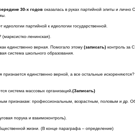
середине 30-х годов
оказалась в руках партийной элиты и лично С
мы.
т идеологии партийной к идеологии государственной.
 (марксистко-ленинская).
 как единственно верная. Помогало этому
(записать)
контроль за 
овая система школьного образования.
ия признается единственно верной, а все остальные искореняются
ется система массовых организаций
.(Записать)
чным признакам: профессиональным, возрастным, половым и др. О
уговая порука и взаимоконтроль).
щественной жизни. (В конце параграфа – определение)