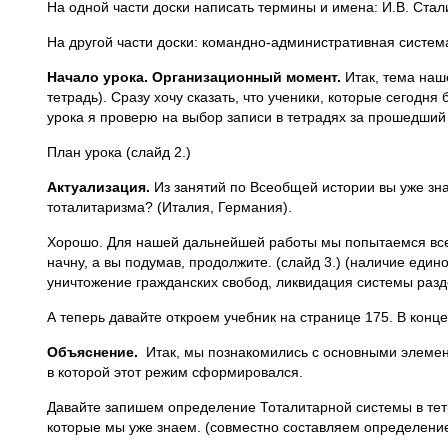
На одной части доски написать термины и имена: И.В. Стал
На другой части доски: командно-административная систем
Начало урока. Организационный момент.
Итак, тема наш
тетрадь). Сразу хочу сказать, что ученики, которые сегодня 
урока я проверю на выбор записи в тетрадях за прошедший 
План урока (слайд 2.)
Актуализация.
Из занятий по Всеобщей истории вы уже зна
тоталитаризма? (Италия, Германия).
Хорошо. Для нашей дальнейшей работы мы попытаемся все 
начну, а вы подумав, продолжите. (слайд 3.) (наличие ед
уничтожение гражданских свобод, ликвидация системы разд
А теперь давайте откроем учебник на странице 175. В кон
Объяснение.
Итак, мы познакомились с основными элемент
в которой этот режим сформировался.
Давайте запишем определение Тоталитарной системы в тет
которые мы уже знаем. (совместно составляем определение