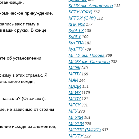
рганизаций.
КГПУ им. Астафьева
133
КГТУ (СФУ)
567
ономическое принуждение.
КГТЭИ (СФУ)
112
(записывают тему в
КПК №2
177
 в ваших руках. В конце
КубГТУ
138
КубГУ
109
КузГПА
182
КузГТУ
789
МГТУ им. Носова
369
ете об установлении
МГЭУ им. Сахарова
232
МГЭК
249
МГПУ
165
зму в этих странах. Я
МАИ
144
онального вождя,
МАДИ
151
МГИУ
1179
 назвали? (Отвечают).
МГОУ
121
МГСУ
331
ие, не зависимо от страны
МГУ
273
МГУКИ
101
МГУПИ
225
ение исходя из элементов,
МГУПС (МИИТ)
637
МГУТУ
122