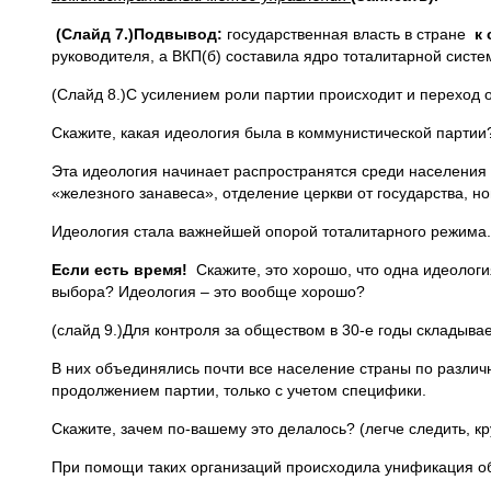
(Слайд 7.)Подвывод:
государственная власть в стране
к 
руководителя, а ВКП(б) составила ядро тоталитарной систе
(Слайд 8.)С усилением роли партии происходит и переход о
Скажите, какая идеология была в коммунистической партии?
Эта идеология начинает распространятся среди населения
«железного занавеса», отделение церкви от государства, н
Идеология стала важнейшей опорой тоталитарного режима.
Если есть время!
Скажите, это хорошо, что одна идеолог
выбора? Идеология – это вообще хорошо?
(слайд 9.)Для контроля за обществом в 30-е годы складыва
В них объединялись почти все население страны по разли
продолжением партии, только с учетом специфики.
Скажите, зачем по-вашему это делалось? (легче следить, кр
При помощи таких организаций происходила унификация об