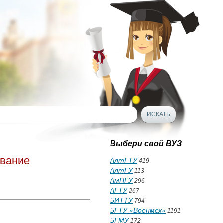
Выбери свой ВУЗ
ование
АлтГТУ
419
АлтГУ
113
АмПГУ
296
АГТУ
267
БИТТУ
794
БГТУ «Военмех»
1191
БГМУ
172