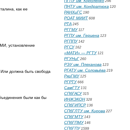
ПГПУ им. Короленко
296
ПНТУ им. Кондратюка
120
талина, как ее
РАНХиГС
190
РОАТ МИИТ
608
РТА
245
РГГМУ
117
РГПУ им. Герцена
123
РГППУ
142
СМИ, установление
РГСУ
162
«МАТИ» — РГТУ
121
РГУНиГ
260
РЭУ им. Плеханова
123
РГАТУ им. Соловьёва
219
? Или должна быть свобода
РязГМУ
125
РГРТУ
666
СамГТУ
131
СПбГАСУ
315
бъединения были как бы
ИНЖЭКОН
328
СПбГИПСР
136
СПбГЛТУ им. Кирова
227
СПбГМТУ
143
СПбГПМУ
146
СПбГПУ
1599