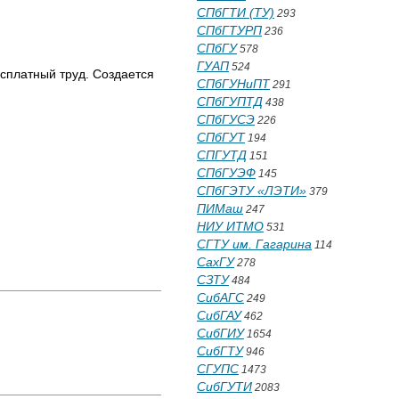
СПбГТИ (ТУ)
293
СПбГТУРП
236
СПбГУ
578
ГУАП
524
есплатный труд. Создается
СПбГУНиПТ
291
СПбГУПТД
438
СПбГУСЭ
226
СПбГУТ
194
СПГУТД
151
СПбГУЭФ
145
СПбГЭТУ «ЛЭТИ»
379
ПИМаш
247
НИУ ИТМО
531
СГТУ им. Гагарина
114
СахГУ
278
СЗТУ
484
СибАГС
249
СибГАУ
462
СибГИУ
1654
СибГТУ
946
СГУПС
1473
СибГУТИ
2083