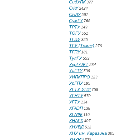
СибУПК
377
СФУ
2424
СНАУ
567
СумГУ
768
ТРТУ
149
ТОГУ
551
ТГЭУ
325
ТГУ (Томск)
276
ТГПУ
181
ТулГУ
553
УкрГАЖТ
234
УлГТУ
536
УИПКПРО
123
УрГПУ
195
УГТУ-УПИ
758
УГНТУ
570
УГТУ
134
ХГАЭП
138
ХГАФК
110
ХНАГХ
407
ХНУВД
512
ХНУ им. Каразина
305
ХНУРЭ
325