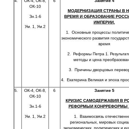
4.
ОК-4, ОК-8,
6
Занятие 4
ОК-10
МОДЕРНИЗАЦИЯ СТРАНЫ В 
Зн.1-6
ВРЕМЯ И ОБРАЗОВАНИЕ РОСС
ИМПЕРИИ.
Ум. 1, Ум.2
1. Основные процессы политиче
экономического развития государст
время
2. Реформы Петра 1. Результаты
методы и цена преобразован
3. Причины дворцовых перевор
4. Екатерина Великая и эпоха про
5.
ОК-4, ОК-8,
6
Занятие 5
ОК-10
КРИЗИС САМОДЕРЖАВИЯ В Р
Зн.1-6
РЕФОРМЫИ КОНРРЕФОРМЫ X
Ум. 1, Ум.2
1. Взаимосвязь отечественн
региональных, мировых социа
экономических, политических и ку