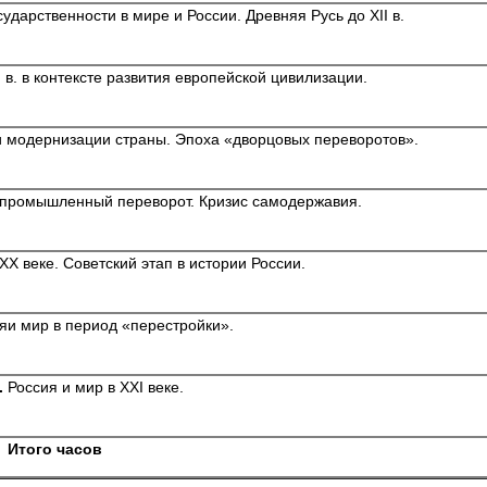
ударственности в мире и России. Древняя Русь до XII в.
II в. в контексте развития европейской цивилизации.
тки модернизации страны. Эпоха «дворцовых переворотов».
 и промышленный переворот. Кризис самодержавия.
ХХ веке. Советский этап в истории России.
яи мир в период «перестройки».
.
Россия и мир в XXI веке.
Итого часов