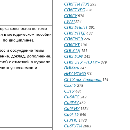
СПбГТИ (ТУ)
293
СПбГТУРП
236
СПбГУ
578
ГУАП
524
СПбГУНиПТ
291
ерка конспектов по теме
СПбГУПТД
438
ия в методическом пособии
СПбГУСЭ
226
по дисциплине).
СПбГУТ
194
ос и обсуждение темы
СПГУТД
151
ение, доклад, дополнение,
СПбГУЭФ
145
сия) с отметкой в журнале
СПбГЭТУ «ЛЭТИ»
379
учета успеваемости.
ПИМаш
247
НИУ ИТМО
531
СГТУ им. Гагарина
114
СахГУ
278
СЗТУ
484
СибАГС
249
СибГАУ
462
СибГИУ
1654
СибГТУ
946
СГУПС
1473
СибГУТИ
2083