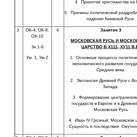
4. Принятие христианства на 
5. Причины политической раздробл
падение Киевской Руси.
3.
ОК-4, ОК-8,
6
Занятие 3
ОК-10
МОСКОВСКАЯ РУСЬ И МОСКО
Зн.1-6
ЦАРСТВО В Х111- ХУ11 В.
Ум. 1, Ум.2
1. Основные процессы политиче
экономического развития госуда
Средние века.
2. Экспансия Древней Руси с Во
Запада.
3. Формирование централизов
государств в Европе и в Древне
Московская Русь
4. Иван IV Грозный: Московское 
Сущность и последствия. Смутно