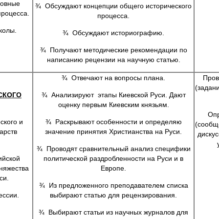
новные
¾ Обсуждают концепции общего исторического
процесса.
процесса.
колы.
¾ Обсуждают историографию.
¾ Получают методические рекомендации по
написанию рецензии на научную статью.
¾ Отвечают на вопросы плана.
Пров
(задан
СКОГО
¾ Анализируют этапы Киевской Руси. Дают
оценку первым Киевским князьям.
Опр
ского и
¾ Раскрывают особенности и определяю
(сообщ
арств
значение принятия Христианства на Руси.
дискус
¾ Проводят сравнительный анализ специфики
ийской
политической раздробленности на Руси и в
княжества
Европе.
си.
¾ Из предложенного преподавателем списка
ессии.
выбирают статью для рецензирования.
¾ Выбирают статьи из научных журналов для