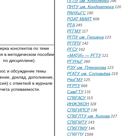
ПГПУ им. Короленко
296
ПНТУ им. Кондратюка
120
РАНХиГС
190
РОАТ МИИТ
608
РТА
245
РГГМУ
117
РГПУ им. Герцена
123
РГППУ
142
ерка конспектов по теме
РГСУ
162
ия в методическом пособии
«МАТИ» — РГТУ
121
по дисциплине).
РГУНиГ
260
РЭУ им. Плеханова
123
ос и обсуждение темы
РГАТУ им. Соловьёва
219
ение, доклад, дополнение,
РязГМУ
125
сия) с отметкой в журнале
РГРТУ
666
учета успеваемости.
СамГТУ
131
СПбГАСУ
315
ИНЖЭКОН
328
СПбГИПСР
136
СПбГЛТУ им. Кирова
227
СПбГМТУ
143
СПбГПМУ
146
СПбГПУ
1599