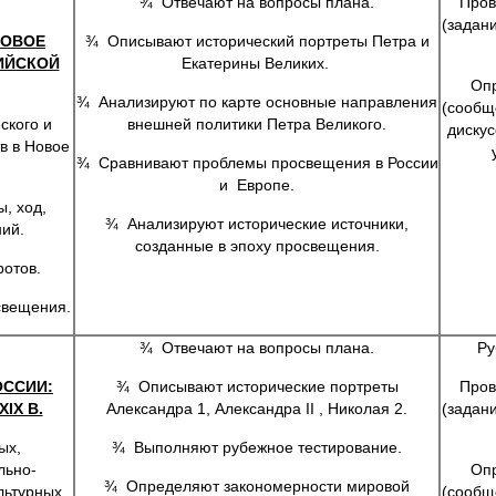
¾ Отвечают на вопросы плана.
Пров
(задан
НОВОЕ
¾ Описывают исторический портреты Петра и
ИЙСКОЙ
Екатерины Великих.
Опр
¾ Анализируют по карте основные направления
(сообщ
ского и
внешней политики Петра Великого.
дискус
в в Новое
¾ Сравнивают проблемы просвещения в России
и Европе.
, ход,
¾ Анализируют исторические источники,
ий.
созданные в эпоху просвещения.
отов.
свещения.
¾ Отвечают на вопросы плана.
Ру
ОССИИ:
¾ Описывают исторические портреты
Пров
IX В.
Александра 1, Александра II , Николая 2.
(задан
ых,
¾ Выполняют рубежное тестирование.
льно-
Опр
¾ Определяют закономерности мировой
льтурных
(сообщ