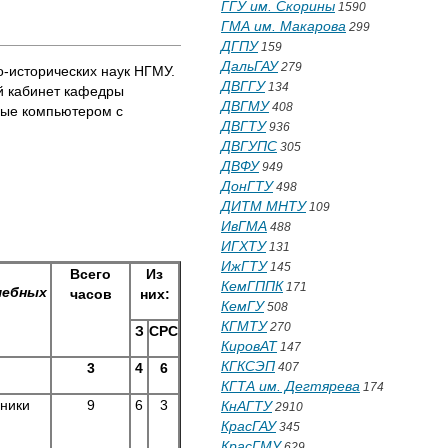
ГГУ им. Скорины
1590
ГМА им. Макарова
299
ДГПУ
159
ДальГАУ
279
-исторических наук НГМУ.
ДВГГУ
134
й кабинет кафедры
ДВГМУ
408
ные компьютером с
ДВГТУ
936
ДВГУПС
305
ДВФУ
949
ДонГТУ
498
ДИТМ МНТУ
109
ИвГМА
488
ИГХТУ
131
ИжГТУ
145
Всего
Из
КемГППК
171
чебных
часов
них:
КемГУ
508
КГМТУ
270
З
СРС
КировАТ
147
КГКСЭП
3
4
6
407
КГТА им. Дегтярева
174
чники
9
6
3
КнАГТУ
2910
КрасГАУ
345
КрасГМУ
629