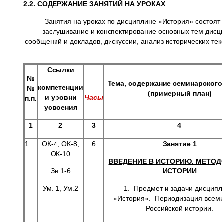
2.2. СОДЕРЖАНИЕ ЗАНЯТИЙ НА УРОКАХ
Занятия на уроках по дисциплине «История» состоят
заслушивание и конспектирование основных тем дисц
сообщений и докладов, дискуссии, анализ исторических тек
Ссылки
№
Тема, содержание семинарского
компетенции
№
(примерный план)
и уровни
Часы
п.п.
усвоения
1
2
3
4
1.
ОК-4, ОК-8,
6
Занятие 1
ОК-10
ВВЕДЕНИЕ В ИСТОРИЮ. МЕТО
Зн.1-6
ИСТОРИИ
Ум. 1, Ум.2
1. Предмет и задачи дисцип
«История». Периодизация всем
Российской истории.