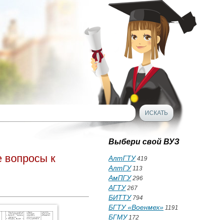
Выбери свой ВУЗ
 вопросы к
АлтГТУ
419
АлтГУ
113
АмПГУ
296
АГТУ
267
БИТТУ
794
БГТУ «Военмех»
1191
БГМУ
172