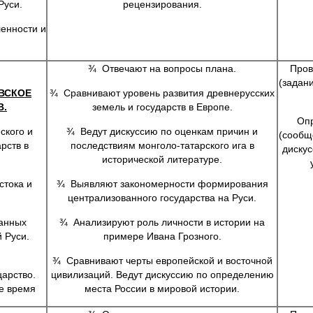
Руси.
рецензирования.
енности и
¾ Отвечают на вопросы плана.
Пров
(задан
ВСКОЕ
¾ Сравнивают уровень развития древнерусских
В.
земель и государств в Европе.
Опр
ского и
¾ Ведут дискуссию по оценкам причин и
(сообщ
рств в
последствиям монголо-татарского ига в
дискус
исторической литературе.
стока и
¾ Выявляют закономерности формирования
централизованного государства на Руси.
анных
¾ Анализируют роль личности в истории на
й Руси.
примере Ивана Грозного.
¾ Сравнивают черты европейской и восточной
царство.
цивилизаций. Ведут дискуссию по определению
е время
места России в мировой истории.