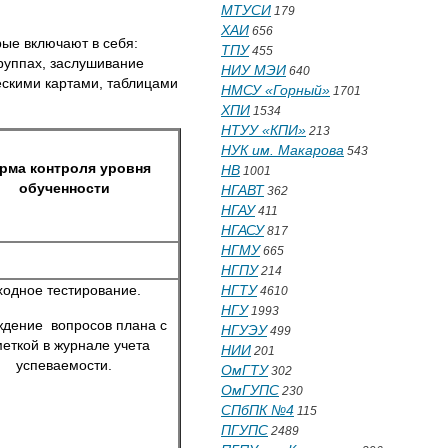
МТУСИ
179
ХАИ
656
ые включают в себя:
ТПУ
455
руппах, заслушивание
НИУ МЭИ
640
ческими картами, таблицами
НМСУ «Горный»
1701
ХПИ
1534
НТУУ «КПИ»
213
НУК им. Макарова
543
рма контроля уровня
НВ
1001
обученности
НГАВТ
362
НГАУ
411
НГАСУ
817
НГМУ
665
НГПУ
214
ходное тестирование.
НГТУ
4610
НГУ
1993
дение вопросов плана с
НГУЭУ
499
еткой в журнале учета
НИИ
201
успеваемости.
ОмГТУ
302
ОмГУПС
230
СПбПК №4
115
ПГУПС
2489