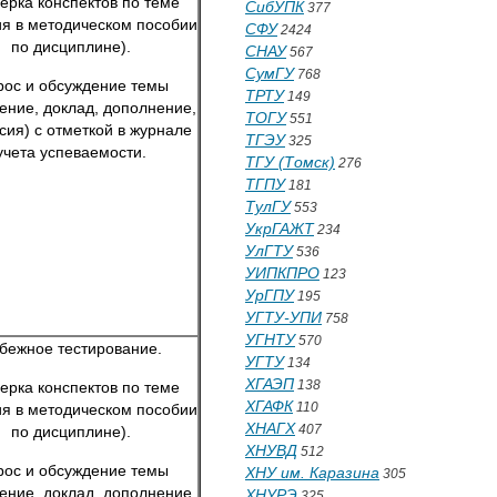
ерка конспектов по теме
СибУПК
377
ия в методическом пособии
СФУ
2424
по дисциплине).
СНАУ
567
СумГУ
768
ос и обсуждение темы
ТРТУ
149
ение, доклад, дополнение,
ТОГУ
551
сия) с отметкой в журнале
ТГЭУ
325
учета успеваемости.
ТГУ (Томск)
276
ТГПУ
181
ТулГУ
553
УкрГАЖТ
234
УлГТУ
536
УИПКПРО
123
УрГПУ
195
УГТУ-УПИ
758
УГНТУ
570
бежное тестирование.
УГТУ
134
ХГАЭП
138
ерка конспектов по теме
ХГАФК
110
ия в методическом пособии
ХНАГХ
407
по дисциплине).
ХНУВД
512
ос и обсуждение темы
ХНУ им. Каразина
305
ение, доклад, дополнение,
ХНУРЭ
325