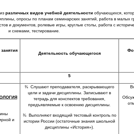
 из
различных видов учебной деятельности
обучающихся, котор
иплины, опросы по планам семинарских занятий, работа в малых г
стов и документов, ролевые игры, круглые столы, работа с истори
и схемами, тестирование.
 занятия
Фо
Деятельность обучающегося
5
¾ Слушают преподавателя, раскрывающего
В
цели и задачи дисциплины. Записывают в
ДОЛОГИЯ
Обсуж
тетрадь для конспектов требования,
отм
предъявляемые к освоению дисциплины.
лины
¾ Выполняют входящий тестовый контроль по
ирной и
истории России (остаточные знания школьной
дисциплины «История»).