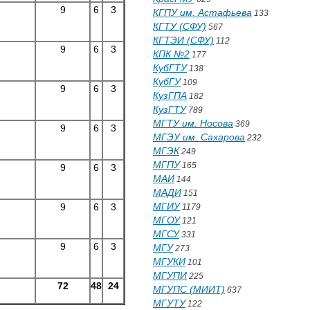
9
6
3
КГПУ им. Астафьева
133
КГТУ (СФУ)
567
КГТЭИ (СФУ)
112
9
6
3
КПК №2
177
КубГТУ
138
КубГУ
109
9
6
3
КузГПА
182
КузГТУ
789
МГТУ им. Носова
369
9
6
3
МГЭУ им. Сахарова
232
МГЭК
249
МГПУ
165
9
6
3
МАИ
144
МАДИ
151
МГИУ
9
6
3
1179
МГОУ
121
МГСУ
331
9
6
3
МГУ
273
МГУКИ
101
МГУПИ
225
72
48
24
МГУПС (МИИТ)
637
МГУТУ
122