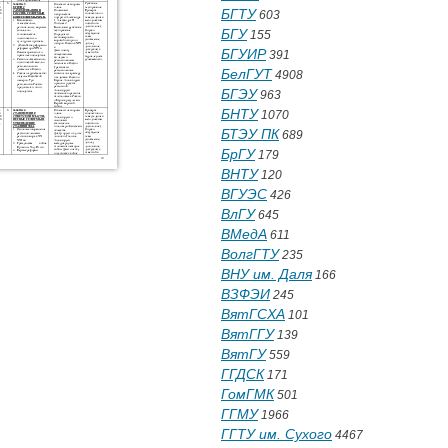
БГТУ
603
БГУ
155
БГУИР
391
БелГУТ
4908
БГЭУ
963
БНТУ
1070
БТЭУ ПК
689
БрГУ
179
ВНТУ
120
ВГУЭС
426
ВлГУ
645
ВМедА
611
ВолгГТУ
235
ВНУ им. Даля
166
ВЗФЭИ
245
ВятГСХА
101
ВятГГУ
139
ВятГУ
559
ГГДСК
171
ГомГМК
501
ГГМУ
1966
ГГТУ им. Сухого
4467