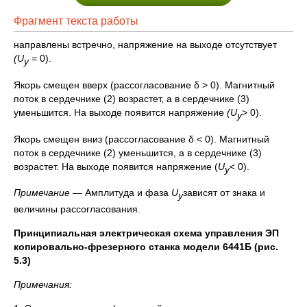
Фрагмент текста работы
направлены встречно, напряжение на выходе отсутствует
(
U
=
0).
y
Якорь смещен вверх (рассогласование δ > 0). Магнитный
поток в сердечнике (2) возрастет, а в сердечнике (3)
уменьшится. На выходе появится напряжение
(
U
> 0).
y
Якорь смещен вниз (рассогласование δ < 0). Магнитный
поток в сердечнике (2) уменьшится, а в сердечнике (3)
возрастет. На выходе появится напряжение (
U
< 0).
y
Примечание
— Амплитуда и фаза
U
зависят от знака и
y
величины рассогласования.
Принципиальная электрическая схема управления ЭП
копировально-фрезерного станка модели 6441Б (рис.
5.3)
Примечания: