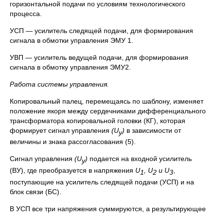
горизонтальной подачи по условиям технологического
процесса.
УСП — усилитель следящей подачи, для формирования
сигнала в обмотки управления ЭМУ 1.
УВП — усилитель ведущей подачи, для формирования
сигнала в обмотку управления ЭМУ2.
Работа системы управления.
Копировальный палец, перемещаясь по шаблону, изменяет
положение якоря между сердечниками дифференциального
трансформатора копировальной головки (КГ), которая
формирует сигнал управления
(
U
)
в зависимости от
y
величины и знака рассогласования (5).
Сигнал управления
(
U
)
подается на входной усилитель
y
(ВУ), где преобразуется в напряжения
U
,
U
и
U
,
1
2
3
поступающие на усилитель следящей подачи (УСП) и на
блок связи (БС).
В УСП все три напряжения суммируются, а результирующее