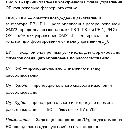
Рис 5.3
- Принципиальная электрическая схема управления
ЭП копировально-фрезерного станка
ОВД и ОВГ — обмотки возбуждения двигателей и
генератора. РВ и РН — реле управления реверсированием
ЭМУ2 (представлены контактами РВ:1, РВ:2 и РН:1, РН:2).
ОУ — обмотки управления ЭМУ. КГ — копировальная
головка, для формирования сигнала управления
(
U
).
y
ВУ — входной электронный усилитель, для формирования
сигналов следящего управления по рассогласованию:
U
=
К
δ
— пропорционального значению и знаку
1
1
рассогласования,
U
=
К
d
δ/
dt
— пропорционального скорости изменения
2
2
рассогласования,
U
=
K
∫δ
dt
— пропорционального интегралу по времени
3
3
рассогласования. БС — блок связи ВУ с УВП.
Примечание
— Задающее напряжение
(
U
),
подаваемое на
3
БС, определяет заданную наибольшую скорость