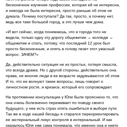
бесконечное изучение профессии, которая ей не интересна,
и никогда не была интересна, просто раньше об этом не
думала. Почему поступала? Да так, просто, а почему нет,
ведь все таки большой город, а это лучше чем дома.
«И вот сейчас, когда понимаешь, что и города того не
видела, только одну эту дорогу общежитие → колледж →
общежитие и спать, потому, что последний 12 урок был
просто бесконечным, и опять в голову лезет этот ужасный
вопрос: ЗАЧЕМ?»
Да, действительно ситуация не из простых, потеря смысла,
это всегда драма. Но с другой стороны, действительно она
права, не многие люди в ее возрасте задумываются об этом.
И то, что ее волнуют такие вопросы, лишь говорит о
личностном росте, и кризисе, который его сопровождает.
На протяжении консультации у Юли были прояснено то, что
она очень болезненно переживает по поводу своего
будущего, у нее есть страх опять ошибиться в выборе пути.
Так же в ходе нашей беседы я старался переориентировать
ее экстернальный локус контроля в интернальный. И как
оказалось Юля уже сама понимала, что именно она и никто