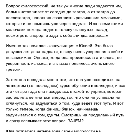
Вопрос философский, не так уж многие люди задаются им,
большинство живет от сегодня до завтра, а от завтра до
послезавтра, наполняя свою жизнь различными мелочами,
которые и не помнишь уже через неделю. И за всеми этими
мелочами некогда поднять голову оглянуться назад,
посмотреть вперед, и задать себе эти два вопроса.»
Именно так началась консультация с Юлией. Это была
девушка лет девятнадцати, с виду очень уверенная в себе и
независимая. Однако, когда она произносила эти слова, ее
уверенность исчезла, и в глазах появилось очень много
тревоги.
Затем она поведала мне о том, что она уже находиться на
четвертом (т.е. последнем) курсе обучении в колледже, и все
эти четыре года она находилась в какой-то упряжи, которая
заставляла ее мчаться вперед так, что она не успевала ни
оглянуться, ни задуматься о том, куда ведет этот путь. И вот
только теперь, когда финиш близок, начинаешь
задумываться о том, где ты. Смотришь на проделанный путь
и сразу всплывает этот вопрос: ЗАЧЕМ?
Юля потратила четыре года своей молодости на