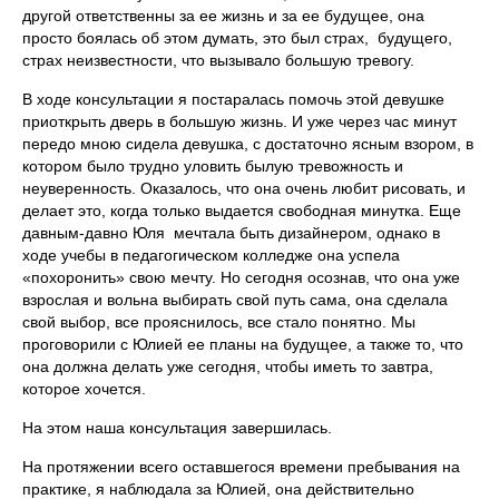
другой ответственны за ее жизнь и за ее будущее, она
просто боялась об этом думать, это был страх, будущего,
страх неизвестности, что вызывало большую тревогу.
В ходе консультации я постаралась помочь этой девушке
приоткрыть дверь в большую жизнь. И уже через час минут
передо мною сидела девушка, с достаточно ясным взором, в
котором было трудно уловить былую тревожность и
неуверенность. Оказалось, что она очень любит рисовать, и
делает это, когда только выдается свободная минутка. Еще
давным-давно Юля мечтала быть дизайнером, однако в
ходе учебы в педагогическом колледже она успела
«похоронить» свою мечту. Но сегодня осознав, что она уже
взрослая и вольна выбирать свой путь сама, она сделала
свой выбор, все прояснилось, все стало понятно. Мы
проговорили с Юлией ее планы на будущее, а также то, что
она должна делать уже сегодня, чтобы иметь то завтра,
которое хочется.
На этом наша консультация завершилась.
На протяжении всего оставшегося времени пребывания на
практике, я наблюдала за Юлией, она действительно