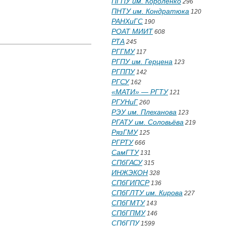
ПГПУ им. Короленко
296
ПНТУ им. Кондратюка
120
РАНХиГС
190
РОАТ МИИТ
608
РТА
245
РГГМУ
117
РГПУ им. Герцена
123
РГППУ
142
РГСУ
162
«МАТИ» — РГТУ
121
РГУНиГ
260
РЭУ им. Плеханова
123
РГАТУ им. Соловьёва
219
РязГМУ
125
РГРТУ
666
СамГТУ
131
СПбГАСУ
315
ИНЖЭКОН
328
СПбГИПСР
136
СПбГЛТУ им. Кирова
227
СПбГМТУ
143
СПбГПМУ
146
СПбГПУ
1599