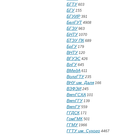
БГТУ
603
БГУ
155
БГУИР
391
БелГУТ
4908
БГЭУ
963
БНТУ
1070
БТЭУ ПК
689
БрГУ
179
ВНТУ
120
ВГУЭС
426
ВлГУ
645
ВМедА
611
ВолгГТУ
235
ВНУ им. Даля
166
ВЗФЭИ
245
ВятГСХА
101
ВятГГУ
139
ВятГУ
559
ГГДСК
171
ГомГМК
501
ГГМУ
1966
ГГТУ им. Сухого
4467