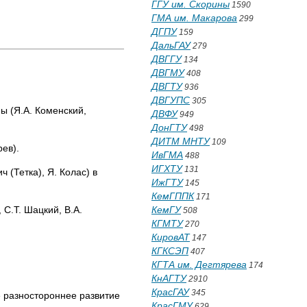
ГГУ им. Скорины
1590
ГМА им. Макарова
299
ДГПУ
159
ДальГАУ
279
ДВГГУ
134
ДВГМУ
408
ДВГТУ
936
ДВГУПС
305
ы (Я.А. Коменский,
ДВФУ
949
ДонГТУ
498
ДИТМ МНТУ
109
рев).
ИвГМА
488
ИГХТУ
131
 (Тетка), Я. Колас) в
ИжГТУ
145
КемГППК
171
 С.Т. Шацкий, В.А.
КемГУ
508
КГМТУ
270
КировАТ
147
КГКСЭП
407
КГТА им. Дегтярева
174
КнАГТУ
2910
КрасГАУ
345
е разностороннее развитие
КрасГМУ
629