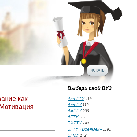
Выбери свой ВУЗ
вание как
АлтГТУ
419
АлтГУ
. Мотивация
113
АмПГУ
296
АГТУ
267
БИТТУ
794
БГТУ «Военмех»
1191
БГМУ
172