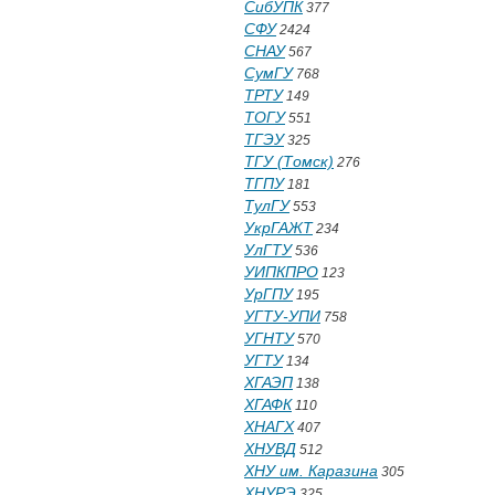
СибУПК
377
СФУ
2424
СНАУ
567
СумГУ
768
ТРТУ
149
ТОГУ
551
ТГЭУ
325
ТГУ (Томск)
276
ТГПУ
181
ТулГУ
553
УкрГАЖТ
234
УлГТУ
536
УИПКПРО
123
УрГПУ
195
УГТУ-УПИ
758
УГНТУ
570
УГТУ
134
ХГАЭП
138
ХГАФК
110
ХНАГХ
407
ХНУВД
512
ХНУ им. Каразина
305
ХНУРЭ
325