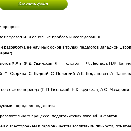
Скачать файл
м процессе.
мет педагогики и основные проблемы исследования.
 и разработка ее научных основ в трудах педагогов Западной Европ
ервег).
гов ХІХ в. (К.Д. Ушинский, Л.Н. Толстой, П.Ф. Лесгафт, П.Ф. Капте
, Ф. Скорина, С. Будный, С. Полоцкий, А.Е. Богданович, А. Пашкевич
советского периода (П.П. Блонский, Н.К. Крупская, А.С. Макаренко,
ауками, народная педагогика.
разовательного процесса, педагогических явлений и фактов.
деи о всестороннем и гармоническом воспитании личности, поняти