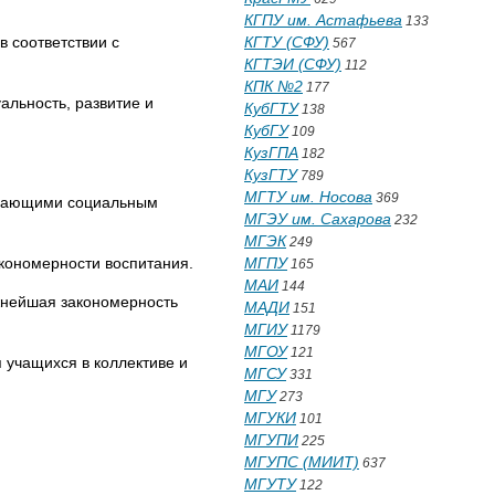
КГПУ им. Астафьева
133
в соответствии с
КГТУ (СФУ)
567
КГТЭИ (СФУ)
112
КПК №2
177
альность, развитие и
КубГТУ
138
КубГУ
109
КузГПА
182
КузГТУ
789
МГТУ им. Носова
369
бучающими социальным
МГЭУ им. Сахарова
232
МГЭК
249
акономерности воспитания.
МГПУ
165
МАИ
144
жнейшая закономерность
МАДИ
151
МГИУ
1179
МГОУ
121
 учащихся в коллективе и
МГСУ
331
МГУ
273
МГУКИ
101
МГУПИ
225
МГУПС (МИИТ)
637
МГУТУ
122