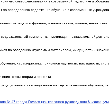
нции его совершенствования в современной педагогике и образова
ты по определению содержания обучения в современных учрежден
важнейшие задачи и функции, понятия знание, умение, навык, спос
й и содержательный компоненты, мотивация познавательной деятел
щихся по овладению изучаемым материалом, их сущность и значен
обучения, характеристика принципов научности, наглядности, сист
чения, связи теории и практики.
 традиционные и инновационные методы и технологии обучения, те
ле № 47 города Гомеля (как классного руководителя 8 класса, учит