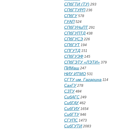
СПбГТИ (ТУ)
293
СПбГТУРП
236
СПбГУ
578
ГУАП
524
СПбГУНиПТ
291
СПбГУПТД
438
СПбГУСЭ
226
СПбГУТ
194
СПГУТД
151
СПбГУЭФ
145
СПбГЭТУ «ЛЭТИ»
379
ПИМаш
247
НИУ ИТМО
531
СГТУ им. Гагарина
114
СахГУ
278
СЗТУ
484
СибАГС
249
СибГАУ
462
СибГИУ
1654
СибГТУ
946
СГУПС
1473
СибГУТИ
2083