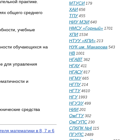
тельной практике.
МТУСИ
179
ХАИ
656
иях общего среднего
ТПУ
455
НИУ МЭИ
640
НМСУ «Горный»
1701
обности, учебные
ХПИ
1534
НТУУ «КПИ»
213
ьности обучающихся на
НУК им. Макарова
543
НВ
1001
НГАВТ
362
ие для управления
НГАУ
411
НГАСУ
817
НГМУ
665
ематичности и
НГПУ
214
НГТУ
4610
НГУ
1993
НГУЭУ
499
хнические средства
НИИ
201
ОмГТУ
302
ОмГУПС
230
СПбПК №4
115
еля математики в 8, 7 и 6
ПГУПС
2489