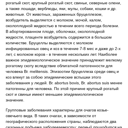
рогатый скот, крупный рогатый скот, свиньи, северные олени,
а также лошади, верблюды, яки, мулы, собаки, кошки и др.
животные. От животных, зараженных бруцеллезом,
возбудитель выделяется с молоком, мочой, калом,
околоплодной жидкостью в течении всего периода болезни.
В абортированном плоде, оболочках, околоплодной
жидкости, плаценте возбудитель содержится в большом
количестве. Бруцеллы выделяются с молоком
инфицированных овец и коз в течение 7-8 мес и даже до 2-х
лет, с молоком коров - в течение нескольких лет. Наиболее
важное эпидемиологическое значение принадлежит мелкому
рогатому скоту вследствие облигатной патогенности для
человека Вг. melitensis. Эпизоотии бруцеллеза среди овец и
коз влекут за собою эпидемические вспышки этого
заболевания у людей. Вг. abortus bovis, Br. abortus suis менее
патогенны для человека. По этой причине крупный рогатый
скот и свиньи имеют меньшее эпидемиологическое
значение.
Групповые заболевания характерны для очагов козье-
овечьего вида. В таких очагах, в зависимости от
географического расположения страны, наблюдаются два
сезонных подъема заболеваемости: первый приходится
на