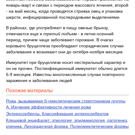
январь-март и связан с периодом массового ягнения, второй
- на май месяц, когда проводятся стрижка овец и упаковка
шерсти, инфицированной послеродовыми выделениями.
В районах, где употребляют в пищу овечью брынзу,
отмечается еще и
третий подъем
- в летне-осенний
период, причем чаще заболевают горожане. В очагах
коровьего бруцеллеза преобладают спорадические случаи
заболевания и возникают они до октября-ноября месяцев.
Иммунитет при бруцеллезе носит нестерильный характер и
он не прочен. Постинфекционный иммунитет обычно длится
6-9 месяцев. Известны многочисленные случаи повторного
заражения и заболевания людей
Похожие материалы
Рожа, вызываемая β-гемолитическим стрептококком группы
А. Изучение эффективности лечения рожи
Энтеросорбенты. Классификация энтеросорбентов
Клещевой энцефалит: этиология, эпидемиология, патогенез,
клиника. Лихорадочная форма. Полиомиелитические формы