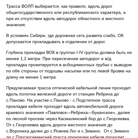
Трасса ВОЛП выбирается, как правило, вдоль дорог
общегосударственного или республиканского характера, а
при их отсутствии вдоль автодорог областного и местного
значения.
В условиях Сибири, где дорожная сеть развита слабо, ОК
допускается прокладывать в отдалении от дорог.
Глубина прокладки ВОК в группах I-IV группы должна быть не
менее 1,2 метра. При пересечении автодорог и ж/д
прокладка проектируется в асбоцементных трубах с выводом
по обе стороны от подошвы насыпки или по левой бровке на
длину не менее 1 метра.
Предлагаемая трасса оптической кабельной линии проходит
вдоль полотна железной дороги от станции Ребриха до
с.Паново. На участке с.Паново - с.Подстепное трасса
прокладки кабеля проходит вдоль автомобильной дороги
краевого значения «Павловск—Ребриха—Буканское», далее
по лесной просеке через Касмалинский бор до с.Георгиевка.
От с.Георгиевка вдоль дороги местного значения до
с.Ворониха далее до с.Рожнев Лог и с.Зимино. От с.Зимино
до с.Плоскосеминский трасса прокладки кабеля проходит