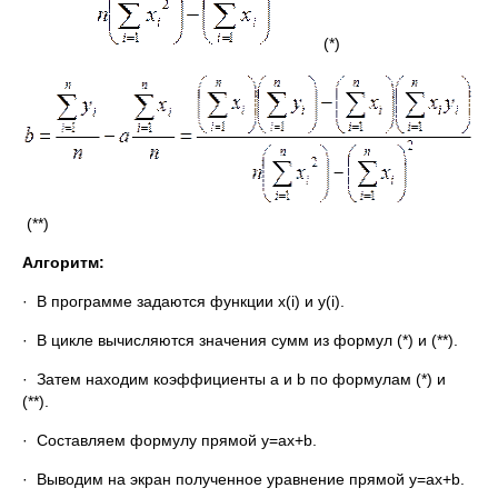
(*)
(**)
Алгоритм:
· В программе задаются функции х(i) и y(i).
· В цикле вычисляются значения сумм из формул (*) и (**).
· Затем находим коэффициенты a и b по формулам (*) и
(**).
· Составляем формулу прямой y=ax+b.
· Выводим на экран полученное уравнение прямой y=ax+b.