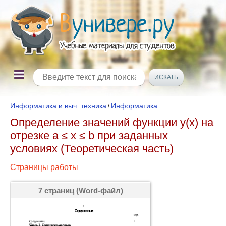
Информатика и выч. техника
Информатика
\
Определение значений функции y(x) на
отрезке a ≤ x ≤ b при заданных
условиях (Теоретическая часть)
Страницы работы
7 страниц (Word-файл)