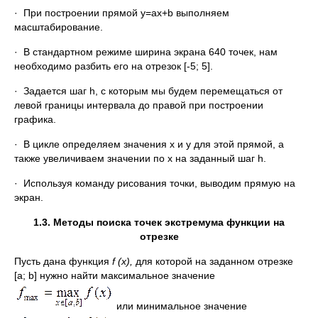
· При построении прямой y=ax+b выполняем
масштабирование.
· В стандартном режиме ширина экрана 640 точек, нам
необходимо разбить его на отрезок [-5; 5].
· Задается шаг h, с которым мы будем перемещаться от
левой границы интервала до правой при построении
графика.
· В цикле определяем значения x и y для этой прямой, а
также увеличиваем значении по x на заданный шаг h.
· Используя команду рисования точки, выводим прямую на
экран.
1.3. Методы поиска точек экстремума функции на
отрезке
Пусть дана функция
f
(
x
),
для которой на заданном отрезке
[a; b] нужно найти максимальное значение
или минимальное значение