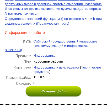
десятичных чисел в двоичной системе счисления. Рисование
блок-схемы алгоритма вычисления суммы квадратов первых
N натуральных чисел
Определение значений функции y(x) на отрезке a ≤ x ≤ b при
заданных условиях (Практическая часть)
Информация о работе
Сибирский государственный университет
ВУЗ:
телекоммуникаций и информатики
(СибГУТИ)
Информатика
Предмет:
Курсовые работы
Тип:
(
Информатика и выч. техника
Технические
Категория:
)
предметы
152 Kb
Размер файла:
0
Скачали:
Скачать файл