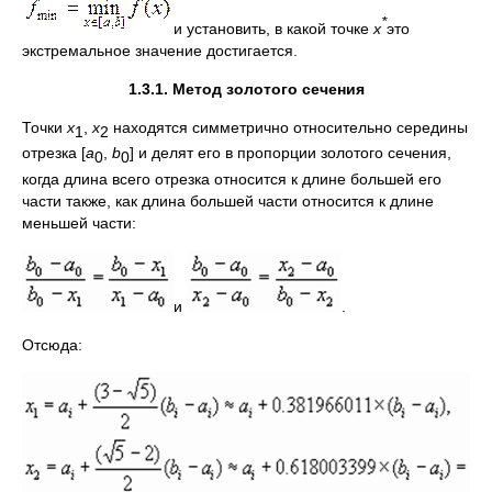
*
и установить, в какой точке
x
это
экстремальное значение достигается.
1.
3
.1. Метод золотого сечения
Точки
x
,
x
находятся симметрично относительно середины
1
2
отрезка [
a
,
b
] и делят его в пропорции золотого сечения,
0
0
когда длина всего отрезка относится к длине большей его
части также, как длина большей части относится к длине
меньшей части:
и
.
Отсюда: