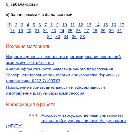
б) забалансовых;
в) балансовыми и забалансовыми.
1
2
3
4
5
6
7
8
9
10
11
12
13
14
15
16
17
18
19
20
21
22
23
24
25
26
27
28
29
30
31
32
33
34
35
36
Похожие материалы
Информационные технологии прогнозирования состояний
экономических объектов
Анализ эффективности инвестиционного предложения.
Усовершенствование технологии производства бурильных
головок типа К212.7\100ТКЗ
Повышение производительности и эффективности
изготовления шатуна базы компрессора
Информация о работе
Московский государственный университет
ВУЗ:
технологий и управления им. Разумовского
(МГУТУ)