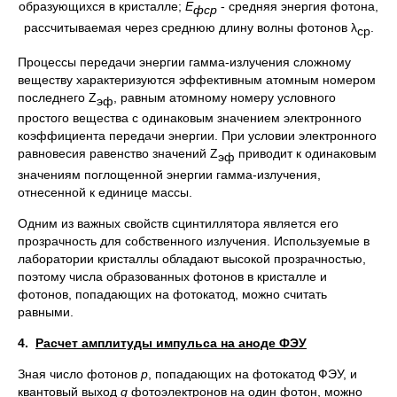
образующихся в кристалле;
Е
- средняя энергия фотона,
фср
рассчитываемая через среднюю длину волны фотонов λ
.
ср
Процессы передачи энергии гамма-излучения сложному
веществу характеризуются эффективным атомным номером
последнего Z
, равным атомному номеру условного
эф
простого вещества с одинаковым значением электронного
коэффициента передачи энергии. При условии электронного
равновесия равенство значений Z
приводит к одинаковым
эф
значениям поглощенной энергии гамма-излучения,
отнесенной к единице массы.
Одним из важных свойств сцинтиллятора является его
прозрачность для собственного излучения. Используемые в
лаборатории кристаллы обладают высокой прозрачностью,
поэтому числа образованных фотонов в кристалле и
фотонов, попадающих на фотокатод, можно считать
равными.
4.
Расчет амплитуды импульса на аноде ФЭУ
Зная число фотонов
р
, попадающих на фотокатод ФЭУ, и
квантовый выход
g
фотоэлектронов на один фотон, можно