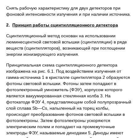
Снять рабочую характеристику для двух детекторов при
фоновой интенсивности излучения и при наличии источника.
2.
Принцип работы сцинтилляционного детектора
Сцинтилляционный метод основан на использовании
люминесцентной световой вспышки (сцинтилляции) в ряде
веществ (сцинтилляторов), возникающей при поглощении
энергии ионизирующего излучения.
Принципиальная схема сцинтилляционного детектора
изображена на рис. 6.1. Под воздействием излучения от
гамма-источника 1 в кристалле сцинтиллятора 2 образуются
фотоны световой вспышки. Фотоны затем попадают в
фотоэлектронный умножитель (ФЭУ), корпусом которого
является вакуумированная стеклянная колба 3. На
фотокатоде ФЭУ 4, представляющем собой полупрозрачный
слой сплава Sb—Cs, напыленный на торец колбы,
происходит преобразование фотонов световой вспышки в
фотоэлектроны. Затем фотоэлектроны ускоряются
электрическим полем и попадают на промежуточные
электроды ФЭУ, называемые динодами 5. Диноды имеют