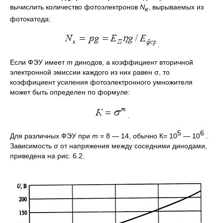
вычислить количество фотоэлектронов
N
, вырываемых из
к
фотокатода:
.
Если ФЭУ имеет
m
динодов, а коэффициент вторичной
электронной эмиссии каждого из них равен σ, то
коэффициент усиления фотоэлектронного умножителя
может быть определен по формуле:
.
5
6
Для различных ФЭУ при
m
= 8 — 14, обычно К= 10
— 10
.
Зависимость σ от напряжения между соседними динодами,
приведена на рис. 6.2.