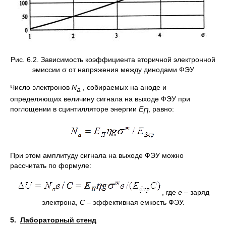
Рис. 6.2. Зависимость коэффициента вторичной электронной
эмиссии σ от напряжения между динодами ФЭУ
Число электронов
N
, собираемых на аноде и
a
определяющих величину сигнала на выходе ФЭУ при
поглощении в сцинтилляторе энергии
E
, равно:
П
.
При этом амплитуду сигнала на выходе ФЭУ можно
рассчитать по формуле:
, где
e
– заряд
электрона,
C
– эффективная емкость ФЭУ.
5.
Лабораторный стенд