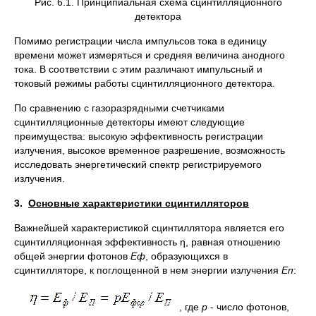
Рис. 6.1. Принципиальная схема сцинтилляционного
детектора
Помимо регистрации числа импульсов тока в единицу
времени может измеряться и средняя величина анодного
тока. В соответствии с этим различают импульсный и
токовый режимы работы сцинтилляционного детектора.
По сравнению с газоразрядными счетчиками
сцинтилляционные детекторы имеют следующие
преимущества: высокую эффективность регистрации
излучения, высокое временное разрешение, возможность
исследовать энергетический спектр регистрируемого
излучения.
3.
Основные характеристики сцинтилляторов
Важнейшей характеристикой сцинтиллятора является его
сцинтилляционная эффективность η, равная отношению
общей энергии фотонов
Еф
, образующихся в
сцинтилляторе, к поглощенной в нем энергии излучения
Еп
:
, где
p
- число фотонов,