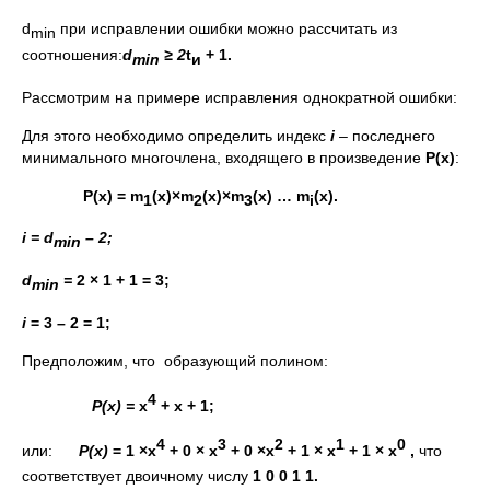
d
при исправлении ошибки можно рассчитать из
min
соотношения:
d
≥ 2
t
+ 1.
min
и
Рассмотрим на примере исправления однократной ошибки:
Для этого необходимо определить индекс
i
– последнего
минимального многочлена, входящего в произведение
Р(х)
:
Р(х) =
m
(
x
)
×
m
(
x
)
×
m
(
x
) …
m
(
x
).
1
2
3
i
i
=
d
– 2;
min
d
=
2
×
1 + 1 = 3;
min
i
= 3 – 2 = 1;
Предположим, что образующий полином:
4
Р(х) =
x
+
x
+ 1;
4
3
2
1
0
или:
Р(х)
= 1
×
x
+ 0
×
х
+ 0
×
x
+ 1
×
х
+ 1
×
x
,
что
соответствует двоичному числу
1 0 0 1 1.