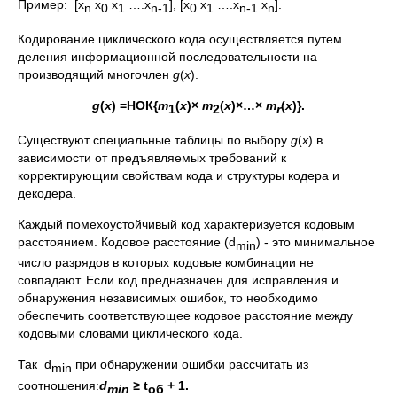
Пример: [х
х
х
….х
], [х
х
….х
х
].
n
0
1
n
-1
0
1
n
-1
n
Кодирование циклического кода осуществляется путем
деления информационной последовательности на
производящий многочлен
g
(
x
).
g
(
x
) =
НОК
{
m
(
x
)
×
m
(
x
)
×
…
×
m
(
x
)}.
1
2
r
Существуют специальные таблицы по выбору
g
(
x
) в
зависимости от предъявляемых требований к
корректирующим свойствам кода и структуры кодера и
декодера.
Каждый помехоустойчивый код характеризуется кодовым
расстоянием. Кодовое расстояние (d
) - это минимальное
min
число разрядов в которых кодовые комбинации не
совпадают. Если код предназначен для исправления и
обнаружения независимых ошибок, то необходимо
обеспечить соответствующее кодовое расстояние между
кодовыми словами циклического кода.
Так d
при обнаружении ошибки рассчитать из
min
соотношения:
d
≥
t
+ 1.
min
об