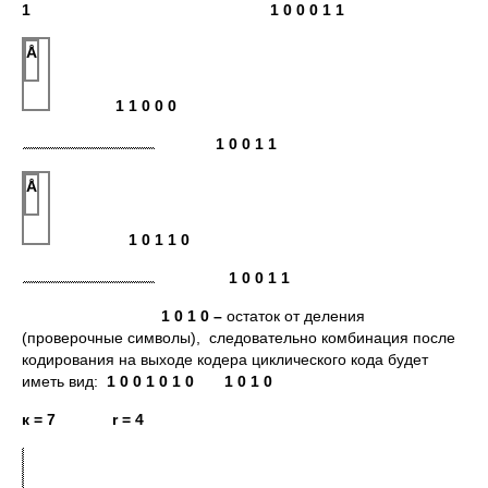
1 1 0 0 0 1 1
Å
1 1 0 0 0
1 0 0 1 1
Å
1 0 1 1 0
1 0 0 1 1
1 0 1 0 –
остаток от деления
(проверочные символы), следовательно комбинация после
кодирования на выходе кодера циклического кода будет
иметь вид:
1 0 0 1 0 1 0
1 0 1 0
к = 7
r
= 4