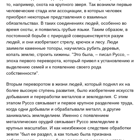
то, например, охота на крупного зверя. Так возникли первые
человеческие стада или ассоциации, в которых человек
приобрел некоторые представления о взаимных
обязательствах. В таких соединениях людей, особенно во
время охоты, и появились грубые языки. Таким образом, в
постоянной борьбе с природой совершенствуется разум
людей, и они изобретают стрелу, крючок и лесу. Люди
заимели каменные топоры, научились рубить деревья,
копать землю, строить хижины. "Это была, – писал Руссо, –
эпоха первого переворота, который привел к установлению и
выделению семей и к появлению своего рода
собственности".
Вторым переворотом в жизни людей, который поднял их на
более высокую ступень развития, было изобретение искусств
добывания и переработки металлов и земледелия. С этим
этапом Руссо связывает и первое крупное разделение труда,
когда одни добывали и обрабатывали металл, а другие
занимались земледелием. Именно с появлением
металлических орудий связывает Руссо земледелие в
крупных масштабах. И как неизбежное следствие обработки
земли "был ее раздел, а как только была признана