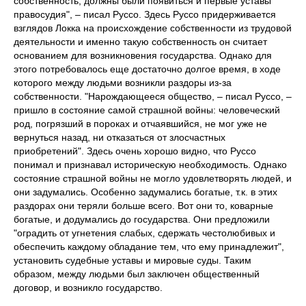
собственность, должны были появиться и первые уставы
правосудия", – писал Руссо. Здесь Руссо придерживается
взглядов Локка на происхождение собственности из трудовой
деятельности и именно такую собственность он считает
основанием для возникновения государства. Однако для
этого потребовалось еще достаточно долгое время, в ходе
которого между людьми возникли раздоры из-за
собственности. "Нарождающееся общество, – писал Руссо, –
пришло в состояние самой страшной войны: человеческий
род, погрязший в пороках и отчаявшийся, не мог уже не
вернуться назад, ни отказаться от злосчастных
приобретений". Здесь очень хорошо видно, что Руссо
понимал и признавал историческую необходимость. Однако
состояние страшной войны не могло удовлетворять людей, и
они задумались. Особенно задумались богатые, т.к. в этих
раздорах они теряли больше всего. Вот они то, коварные
богатые, и додумались до государства. Они предложили
"оградить от угнетения слабых, сдержать честолюбивых и
обеспечить каждому обладание тем, что ему принадлежит",
установить судебные уставы и мировые суды. Таким
образом, между людьми был заключен общественный
договор, и возникло государство.