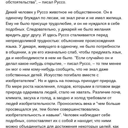
обстоятельства", – писал Руссо.
Дикий человек у Руссо животное не общественное. Он в
одиночку блуждал по лесам, не знал речи и не имел жилища.
Ему не было присуще трудолюбие, и он не нуждался в себе
подобных. Следовательно, у дикарей не было желания
вредить друг другу. И здесь Руссо сталкивается перед
непреодолимой трудностью: объяснение происхождения
языка. У дикаря, живущего в одиночку, не было потребности
в общении, а ум его изначально слаб, чтобы придумать язык,
да и необходимости в нем не было. "Если случайно он и
делал какое-нибудь открытие, – писал Руссо, – то тем менее
он мог о нем кому-нибудь сообщить, что не знал даже
собственных детей. Искусство погибало вместе с
изобретателем". Но и здесь на помощь приходит природа.
По мере роста населения, плодов, которыми в готовом виде
природа одаривала людей, стало не хватать. Различие почв,
климата, засуха и голод, а заодно и холод требовали от
людей изобретательности. Проносились века и "чем больше
просвещался ум, тем более совершенствовались
изобретательность и навыки". Человек наблюдает себе
подобных, сопоставляет их с собой и находит, что ними
можно объединиться для достижения некоторых целей, как