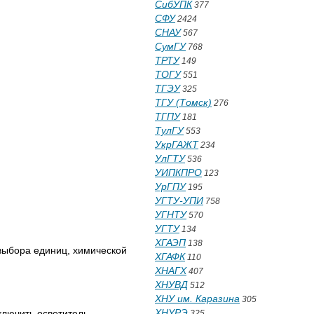
СибУПК
377
СФУ
2424
СНАУ
567
СумГУ
768
ТРТУ
149
ТОГУ
551
ТГЭУ
325
ТГУ (Томск)
276
ТГПУ
181
ТулГУ
553
УкрГАЖТ
234
УлГТУ
536
УИПКПРО
123
УрГПУ
195
УГТУ-УПИ
758
УГНТУ
570
УГТУ
134
ХГАЭП
138
выбора единиц, химической
ХГАФК
110
ХНАГХ
407
ХНУВД
512
ХНУ им. Каразина
305
ХНУРЭ
лючить осветитель.
325