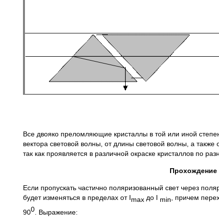
Все двояко преломляющие кристаллы в той или иной степени
вектора световой волны, от длины световой волны, а также
так как проявляется в различной окраске кристаллов по ра
Прохождение 
Если пропускать частично поляризованный свет через поля
будет изменяться в пределах от I
до I
, причем перех
max
min
0
90
. Выражение: