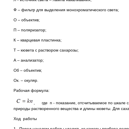
Ф – фильтр для выделения монохроматического света;
О – объектив;
П – поляризатор;
К – кварцевая пластинка;
Т – кювета с раствором сахарозы;
А – анализатор;
Об – объектив;
Ок. – окуляр.
Рабочая формула:
, где n - показание, отсчитываемое по шкале с
природы растворенного вещества и длины кюветы. Для саха
Ход работы
1. Перед началом работы удалить из камеры прибора поляр