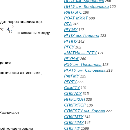
ПГПУ им. Короленко
296
ПНТУ им. Кондратюка
120
РАНХиГС
190
РОАТ МИИТ
608
дит через анализатор.
РТА
245
РГГМУ
117
и связаны между
РГПУ им. Герцена
123
РГППУ
142
РГСУ
162
«МАТИ» — РГТУ
121
РГУНиГ
260
щение
РЭУ им. Плеханова
123
РГАТУ им. Соловьёва
219
 оптически активными,
РязГМУ
125
РГРТУ
666
СамГТУ
131
СПбГАСУ
315
ИНЖЭКОН
328
СПбГИПСР
136
СПбГЛТУ им. Кирова
227
 Различают
СПбГМТУ
143
СПбГПМУ
146
СПбГПУ
вой концентрации
1599