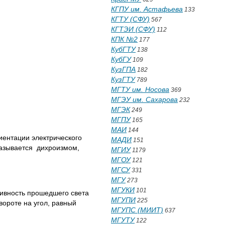
КГПУ им. Астафьева
133
КГТУ (СФУ)
567
КГТЭИ (СФУ)
112
КПК №2
177
КубГТУ
138
КубГУ
109
КузГПА
182
КузГТУ
789
МГТУ им. Носова
369
МГЭУ им. Сахарова
232
МГЭК
249
МГПУ
165
МАИ
144
иентации электрического
МАДИ
151
 называется дихроизмом,
МГИУ
1179
МГОУ
121
МГСУ
331
МГУ
273
МГУКИ
101
сивность прошедшего света
МГУПИ
225
вороте на угол, равный
МГУПС (МИИТ)
637
МГУТУ
122