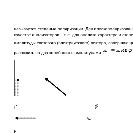
называется степенью поляризации. Для плоскополяризованн
качестве анализаторов – т. е. для анализа характера и сте
амплитуды светового (электрического) вектора, совершающ
разложить на два колебания с амплитудами
р
А
^
р