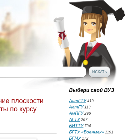
Выбери свой ВУЗ
ние плоскости
АлтГТУ
419
АлтГУ
ты по курсу
113
АмПГУ
296
АГТУ
267
БИТТУ
794
БГТУ «Военмех»
1191
БГМУ
172