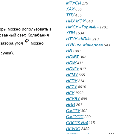
МТУСИ
179
ХАИ
656
ТПУ
455
НИУ МЭИ
640
НМСУ «Горный»
1701
оры можно использовать в
ХПИ
1534
зованный свет. Колебания
НТУУ «КПИ»
213
изатора угол
можно
НУК им. Макарова
543
НВ
1001
сунка).
НГАВТ
362
НГАУ
411
НГАСУ
817
НГМУ
665
НГПУ
214
НГТУ
4610
НГУ
1993
НГУЭУ
499
НИИ
201
ОмГТУ
302
ОмГУПС
230
СПбПК №4
115
ПГУПС
2489