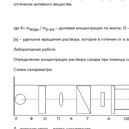
оптически активного вещества
где К= m
/ m
– долевая концентрация по массе, D –
воды
р-ра
[a] – удельное вращение раствора, которое в отличии от a з
Лабораторная работа
Определение концентрации раствора сахара при помощи са
Схема сахариметра:
Л Ф О П К Т А Об 
Л - источник света – лампа накаливания;