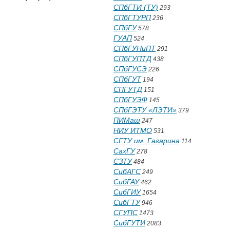
СПбГТИ (ТУ)
293
СПбГТУРП
236
СПбГУ
578
ГУАП
524
СПбГУНиПТ
291
СПбГУПТД
438
СПбГУСЭ
226
СПбГУТ
194
СПГУТД
151
СПбГУЭФ
145
СПбГЭТУ «ЛЭТИ»
379
ПИМаш
247
НИУ ИТМО
531
СГТУ им. Гагарина
114
СахГУ
278
СЗТУ
484
СибАГС
249
СибГАУ
462
СибГИУ
1654
СибГТУ
946
СГУПС
1473
СибГУТИ
2083