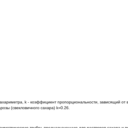
ахариметра, k - коэффициент пропорциональности, зависящий от 
розы (свекловичного сахара) k=0.26.
иметрическую трубку, предназначенную для растворов сахара и вк