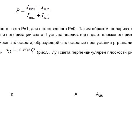
ого света Р=1, для естественного Р=0. Таким образом, поляризат
пени поляризации света. Пусть на анализатор падает плоскополяри
иеся в плоскости, образующей с плоскостью пропускания р-р анал
и
(рис.5, луч света перпендикулярен плоскости ри
 А А
úú