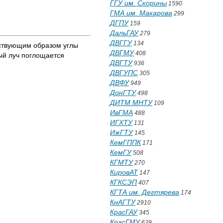
ГГУ им. Скорины
1590
ГМА им. Макарова
299
ДГПУ
159
ДальГАУ
279
ДВГГУ
134
тствующим образом углы
ДВГМУ
408
ый луч поглощается
ДВГТУ
936
ДВГУПС
305
ДВФУ
949
ДонГТУ
498
ДИТМ МНТУ
109
ИвГМА
488
ИГХТУ
131
ИжГТУ
145
КемГППК
171
КемГУ
508
КГМТУ
270
КировАТ
147
КГКСЭП
407
КГТА им. Дегтярева
174
КнАГТУ
2910
КрасГАУ
345
КрасГМУ
629