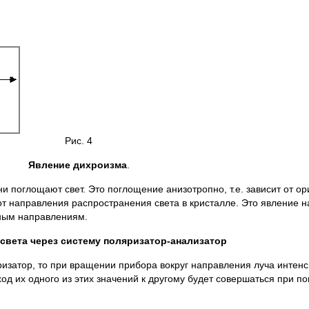
Рис. 4
Явление дихроизма
.
 поглощают свет. Это поглощение анизотропно, т.е. зависит от ор
 от направления распространения света в кристалле. Это явление
зным направлениям.
света через систему поляризатор-анализатор
ризатор, то при вращении прибора вокруг направления луча интен
од их одного из этих значений к другому будет совершаться при по