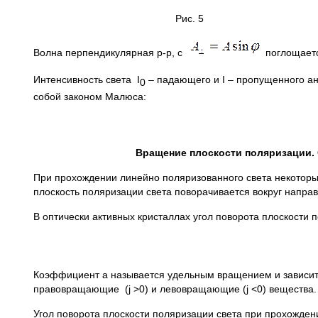
Рис. 5
Волна перпендикулярная р-р, с
поглощаетс
Интенсивность света I
– падающего и I – пропущенного а
0
собой законом Малюса:
Вращение плоскости поляризации. 
При прохождении линейно поляризованного света некоторые
плоскость поляризации света поворачивается вокруг направ
В оптически активных кристаллах угол поворота плоскост
Коэффициент a называется удельным вращением и зависит 
правовращающие (j >0) и левовращающие (j <0) вещества.
Угол поворота плоскости поляризации света при прохожден