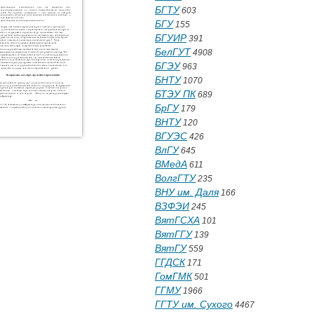
БГТУ
603
БГУ
155
БГУИР
391
БелГУТ
4908
БГЭУ
963
БНТУ
1070
БТЭУ ПК
689
БрГУ
179
ВНТУ
120
ВГУЭС
426
ВлГУ
645
ВМедА
611
ВолгГТУ
235
ВНУ им. Даля
166
ВЗФЭИ
245
ВятГСХА
101
ВятГГУ
139
ВятГУ
559
ГГДСК
171
ГомГМК
501
ГГМУ
1966
ГГТУ им. Сухого
4467