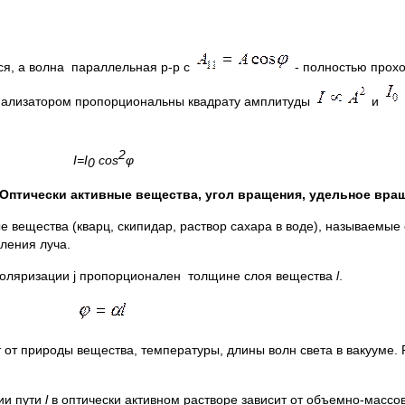
я, а волна параллельная р-р с
- полностью прохо
нализатором пропорциональны квадрату амплитуды
и
2
I
=
I
cos
φ
0
Оптически активные вещества, угол вращения, удельное вра
 вещества (кварц, скипидар, раствор сахара в воде), называемые
ления луча.
и поляризации j пропорционален толщине слоя вещества
l
.
от природы вещества, температуры, длины волн света в вакууме.
ии пути
l
в оптически активном растворе зависит от объемно-массо