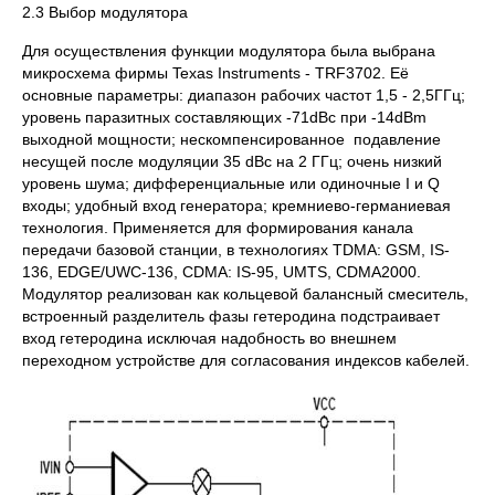
2.3 Выбор модулятора
Для осуществления функции модулятора была выбрана
микросхема фирмы Texas Instruments - TRF3702. Её
основные параметры: диапазон рабочих частот 1,5 - 2,5ГГц;
уровень паразитных составляющих -71dBc при -14dBm
выходной мощности; нескомпенсированное подавление
несущей после модуляции 35 dBc на 2 ГГц; очень низкий
уровень шума; дифференциальные или одиночные I и Q
входы; удобный вход генератора; кремниево-германиевая
технология. Применяется для формирования канала
передачи базовой станции, в технологиях TDMA: GSM, IS-
136, EDGE/UWC-136, CDMA: IS-95, UMTS, CDMA2000.
Модулятор реализован как кольцевой балансный смеситель,
встроенный разделитель фазы гетеродина подстраивает
вход гетеродина исключая надобность во внешнем
переходном устройстве для согласования индексов кабелей.