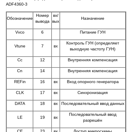
ADF4360-3
Номер
вх/
Обозначение
Назначение
вывода
вых
Vvco
6
Питание ГУН
Контроль ГУН (определяет
Vtune
7
вх
выходную частоту ГУН)
Cc
12
Внутренняя компенсация
Сn
14
Внутренняя компенсация
REFin
16
вх
Вход опорного генератора
CLK
17
вх
Синхронизация
DATA
18
вх
Последовательный ввод данных
Последовательный ввод
LE
19
вх
разрешён
СЕ
23
вх
Доступ микросхемы