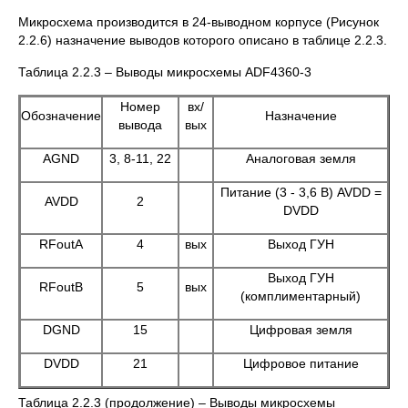
Микросхема производится в 24-выводном корпусе (Рисунок
2.2.6) назначение выводов которого описано в таблице 2.2.3.
Таблица 2.2.3 – Выводы микросхемы ADF4360-3
Номер
вх/
Обозначение
Назначение
вывода
вых
AGND
3, 8-11, 22
Аналоговая земля
Питание (3 - 3,6 В) AVDD =
AVDD
2
DVDD
RFoutA
4
вых
Выход ГУН
Выход ГУН
RFoutB
5
вых
(комплиментарный)
DGND
15
Цифровая земля
DVDD
21
Цифровое питание
Таблица 2.2.3 (продолжение) – Выводы микросхемы