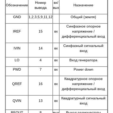
Номер
вх/
Обозначение
Назначение
вывода
вых
GND
1,2,3,5,9,11,12
Общий (земля)
Синфазное опорное
IREF
15
вх
напряжение /
дифференциальный вход
Синфазный сигнальный
IVIN
14
вх
вход
LO
4
вх
Вход генератора
PWD
7
вх
Power down
Квадратурное опорное
QREF
16
вх
напряжение /
дифференциальный вход
Квадратурный сигнальный
QVIN
13
вх
вход
RFOUT
8
вых
Выход радиочастоты