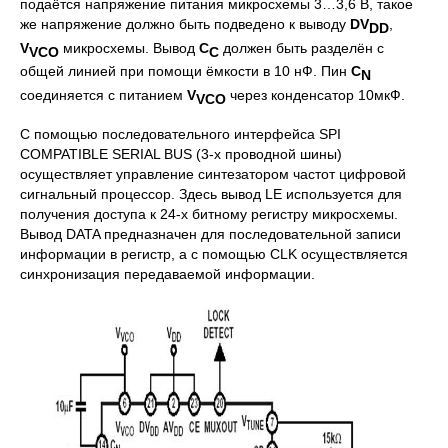
подаётся напряжение питания микросхемы 3…3,6 В, такое
же напряжение должно быть подведено к выводу
DV
,
DD
V
микросхемы. Вывод
C
должен быть разделён с
VCO
C
общей линией при помощи ёмкости в 10 нФ. Пин
C
N
соединяется с питанием
V
через конденсатор 10мкФ.
VCO
С помощью последовательного интерфейса SPI
COMPATIBLE SERIAL BUS (3-х проводной шины)
осуществляет управление синтезатором частот цифровой
сигнальный процессор. Здесь вывод LE используется для
получения доступа к 24-х битному регистру микросхемы.
Вывод DATA предназначен для последовательной записи
информации в регистр, а с помощью CLK осуществляется
синхронизация передаваемой информации.