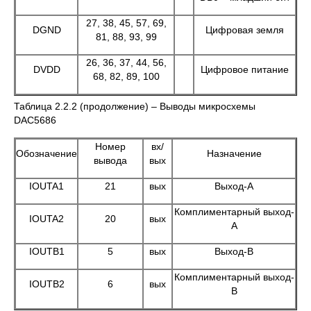
27, 38, 45, 57, 69,
DGND
Цифровая земля
81, 88, 93, 99
26, 36, 37, 44, 56,
DVDD
Цифровое питание
68, 82, 89, 100
Таблица 2.2.2 (продолжение) – Выводы микросхемы
DAC5686
Номер
вх/
Обозначение
Назначение
вывода
вых
IOUTA1
21
вых
Выход-А
Комплиментарный выход-
IOUTA2
20
вых
А
IOUTB1
5
вых
Выход-B
Комплиментарный выход-
IOUTB2
6
вых
B