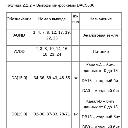
Таблица 2.2.2 – Выводы микросхемы DAC5686
вх/
Обозначение
Номер вывода
Назначение
вых
1, 4, 7, 9, 12, 17, 19,
AGND
Аналоговая земля
22, 25
2, 3, 8, 10, 14, 16,
AVDD
Питание
18, 23, 24
Канал-А – биты
данных от 0 до 15
DA[15:0]
34-36, 39-43, 48-55
вх
DA15 – старший бит
DA0 – младший бит
Канал-В – биты
данных от 0 до 15
DB[15:0]
92-90, 87-83, 78-71
вх
DB15 – старший бит
DB0 – младший бит