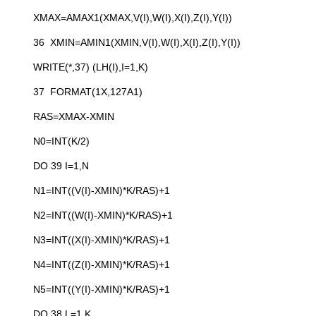
XMAX=AMAX1(XMAX,V(I),W(I),X(I),Z(I),Y(I))
36 XMIN=AMIN1(XMIN,V(I),W(I),X(I),Z(I),Y(I))
WRITE(*,37) (LH(I),I=1,K)
37 FORMAT(1X,127A1)
RAS=XMAX-XMIN
N0=INT(K/2)
DO 39 I=1,N
N1=INT((V(I)-XMIN)*K/RAS)+1
N2=INT((W(I)-XMIN)*K/RAS)+1
N3=INT((X(I)-XMIN)*K/RAS)+1
N4=INT((Z(I)-XMIN)*K/RAS)+1
N5=INT((Y(I)-XMIN)*K/RAS)+1
DO 38 L=1,K