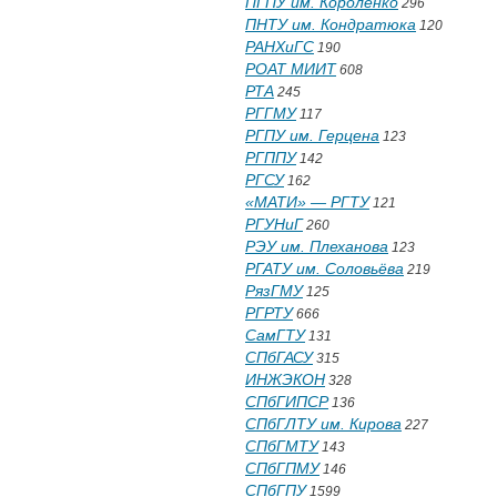
ПГПУ им. Короленко
296
ПНТУ им. Кондратюка
120
РАНХиГС
190
РОАТ МИИТ
608
РТА
245
РГГМУ
117
РГПУ им. Герцена
123
РГППУ
142
РГСУ
162
«МАТИ» — РГТУ
121
РГУНиГ
260
РЭУ им. Плеханова
123
РГАТУ им. Соловьёва
219
РязГМУ
125
РГРТУ
666
СамГТУ
131
СПбГАСУ
315
ИНЖЭКОН
328
СПбГИПСР
136
СПбГЛТУ им. Кирова
227
СПбГМТУ
143
СПбГПМУ
146
СПбГПУ
1599