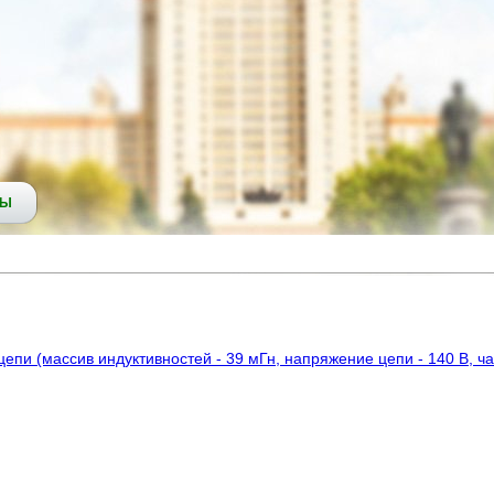
СЫ
пи (массив индуктивностей - 39 мГн, напряжение цепи - 140 В, час