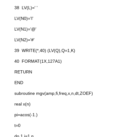
38 LV(L)=' '
LV(N0)='I'
LV(N1)='@'
LV(N2)='#'
39 WRITE(*,40) (LV(Q),Q=1,K)
40 FORMAT(1X,127A1)
RETURN
END
subroutine mgv(amp,fi,freq,x,n,dt,ZOEF)
real x(n)
pi=acos(-1.)
t=0
do 1 i=1,n