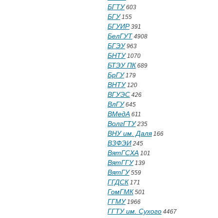
БГТУ
603
БГУ
155
БГУИР
391
БелГУТ
4908
БГЭУ
963
БНТУ
1070
БТЭУ ПК
689
БрГУ
179
ВНТУ
120
ВГУЭС
426
ВлГУ
645
ВМедА
611
ВолгГТУ
235
ВНУ им. Даля
166
ВЗФЭИ
245
ВятГСХА
101
ВятГГУ
139
ВятГУ
559
ГГДСК
171
ГомГМК
501
ГГМУ
1966
ГГТУ им. Сухого
4467