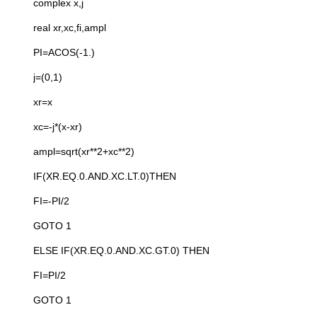
complex x,j
real xr,xc,fi,ampl
PI=ACOS(-1.)
j=(0,1)
xr=x
xc=-j*(x-xr)
ampl=sqrt(xr**2+xc**2)
IF(XR.EQ.0.AND.XC.LT.0)THEN
FI=-PI/2
GOTO 1
ELSE IF(XR.EQ.0.AND.XC.GT.0) THEN
FI=PI/2
GOTO 1