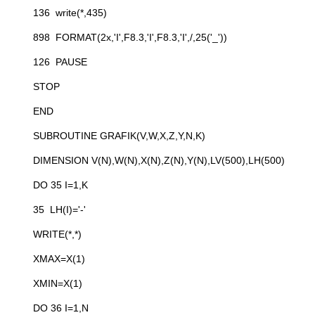
136 write(*,435)
898 FORMAT(2x,'I',F8.3,'I',F8.3,'I',/,25('_'))
126 PAUSE
STOP
END
SUBROUTINE GRAFIK(V,W,X,Z,Y,N,K)
DIMENSION V(N),W(N),X(N),Z(N),Y(N),LV(500),LH(500)
DO 35 I=1,K
35 LH(I)='-'
WRITE(*,*)
XMAX=X(1)
XMIN=X(1)
DO 36 I=1,N