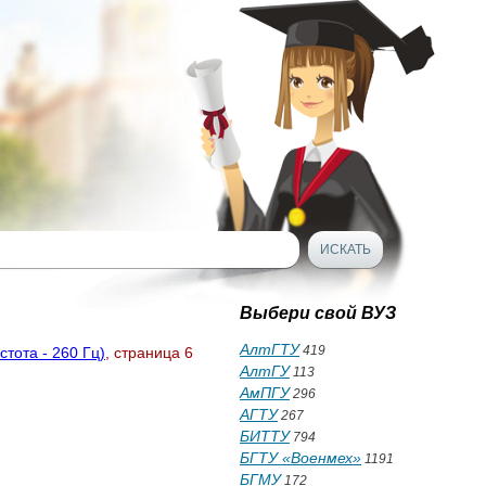
Выбери свой ВУЗ
АлтГТУ
419
тота - 260 Гц)
, страница 6
АлтГУ
113
АмПГУ
296
АГТУ
267
БИТТУ
794
БГТУ «Военмех»
1191
БГМУ
172