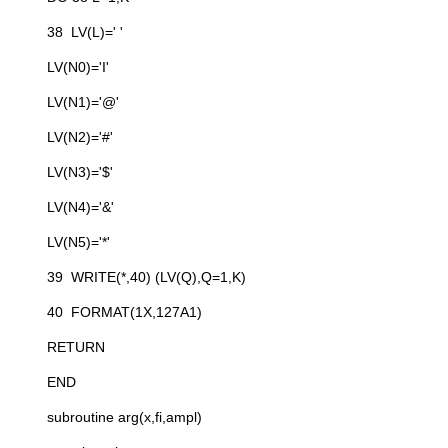
38 LV(L)=' '
LV(N0)='I'
LV(N1)='@'
LV(N2)='#'
LV(N3)='$'
LV(N4)='&'
LV(N5)='*'
39 WRITE(*,40) (LV(Q),Q=1,K)
40 FORMAT(1X,127A1)
RETURN
END
subroutine arg(x,fi,ampl)