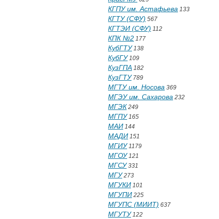
КГПУ им. Астафьева
133
КГТУ (СФУ)
567
КГТЭИ (СФУ)
112
КПК №2
177
КубГТУ
138
КубГУ
109
КузГПА
182
КузГТУ
789
МГТУ им. Носова
369
МГЭУ им. Сахарова
232
МГЭК
249
МГПУ
165
МАИ
144
МАДИ
151
МГИУ
1179
МГОУ
121
МГСУ
331
МГУ
273
МГУКИ
101
МГУПИ
225
МГУПС (МИИТ)
637
МГУТУ
122