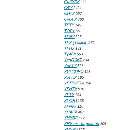
СибУПК
377
СФУ
2424
СНАУ
567
СумГУ
768
ТРТУ
149
ТОГУ
551
ТГЭУ
325
ТГУ (Томск)
276
ТГПУ
181
ТулГУ
553
УкрГАЖТ
234
УлГТУ
536
УИПКПРО
123
УрГПУ
195
УГТУ-УПИ
758
УГНТУ
570
УГТУ
134
ХГАЭП
138
ХГАФК
110
ХНАГХ
407
ХНУВД
512
ХНУ им. Каразина
305
ХНУРЭ
325