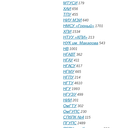
МТУСИ
179
ХАИ
656
ТПУ
455
НИУ МЭИ
640
НМСУ «Горный»
1701
ХПИ
1534
НТУУ «КПИ»
213
НУК им. Макарова
543
НВ
1001
НГАВТ
362
НГАУ
411
НГАСУ
817
НГМУ
665
НГПУ
214
НГТУ
4610
НГУ
1993
НГУЭУ
499
НИИ
201
ОмГТУ
302
ОмГУПС
230
СПбПК №4
115
ПГУПС
2489