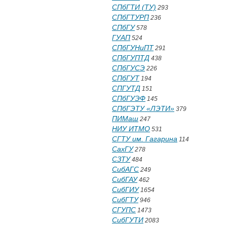
СПбГТИ (ТУ)
293
СПбГТУРП
236
СПбГУ
578
ГУАП
524
СПбГУНиПТ
291
СПбГУПТД
438
СПбГУСЭ
226
СПбГУТ
194
СПГУТД
151
СПбГУЭФ
145
СПбГЭТУ «ЛЭТИ»
379
ПИМаш
247
НИУ ИТМО
531
СГТУ им. Гагарина
114
СахГУ
278
СЗТУ
484
СибАГС
249
СибГАУ
462
СибГИУ
1654
СибГТУ
946
СГУПС
1473
СибГУТИ
2083