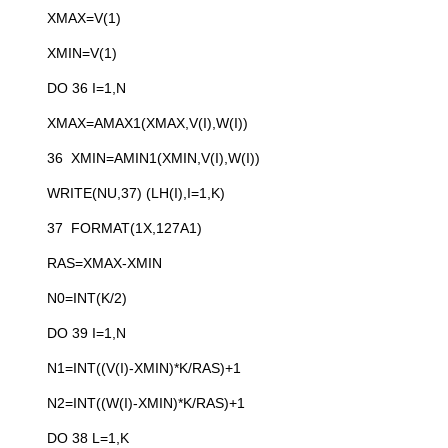
XMAX=V(1)
XMIN=V(1)
DO 36 I=1,N
XMAX=AMAX1(XMAX,V(I),W(I))
36 XMIN=AMIN1(XMIN,V(I),W(I))
WRITE(NU,37) (LH(I),I=1,K)
37 FORMAT(1X,127A1)
RAS=XMAX-XMIN
N0=INT(K/2)
DO 39 I=1,N
N1=INT((V(I)-XMIN)*K/RAS)+1
N2=INT((W(I)-XMIN)*K/RAS)+1
DO 38 L=1,K