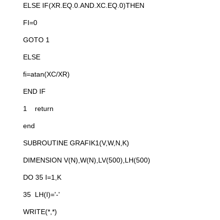
ELSE IF(XR.EQ.0.AND.XC.EQ.0)THEN
FI=0
GOTO 1
ELSE
fi=atan(XC/XR)
END IF
1 return
end
SUBROUTINE GRAFIK1(V,W,N,K)
DIMENSION V(N),W(N),LV(500),LH(500)
DO 35 I=1,K
35 LH(I)='-'
WRITE(*,*)