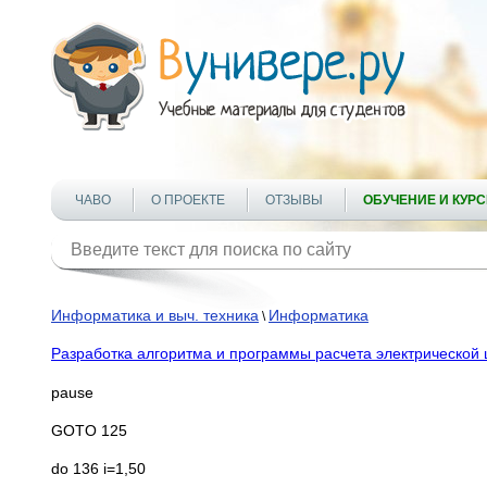
ЧАВО
О ПРОЕКТЕ
ОТЗЫВЫ
ОБУЧЕНИЕ И КУР
Информатика и выч. техника
Информатика
\
Разработка алгоритма и программы расчета электрической це
pause
GOTO 125
do 136 i=1,50