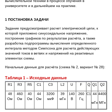
вычислительной техники в процессе обучения в
университете и в дальнейшем на практике.
1 ПОСТАНОВКА ЗАДАЧИ
Задание предусматривает расчет электрической цепи, к
которой приложено синусоидальное напряжение,
построение графиков по результатам расчёта, а также
разработка подпрограммы вычисления определенного
интеграла методом Симпсона для расчета действующих
значений токов в ветвях и напряжений на реактивных
элементах схемы.
Начальные данные для расчёта (схема № 2, вариант № 28):
Таблица 1 – Исходные данные
R1
R3
R5
C1
C3
L2
U
F
Q
Q1
Q2
48
460
40
44
3200
39
140
260
C1
44
4400
Ом
Ом
Ом
Ом
мкФ
мГн
В
Гц
мГн
МГн