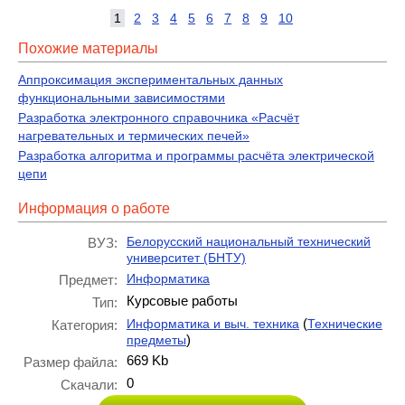
1
2
3
4
5
6
7
8
9
10
Похожие материалы
Аппроксимация экспериментальных данных
функциональными зависимостями
Разработка электронного справочника «Расчёт
нагревательных и термических печей»
Разработка алгоритма и программы расчёта электрической
цепи
Информация о работе
Белорусский национальный технический
ВУЗ:
университет (БНТУ)
Информатика
Предмет:
Курсовые работы
Тип:
(
Информатика и выч. техника
Технические
Категория:
)
предметы
669 Kb
Размер файла:
0
Скачали: