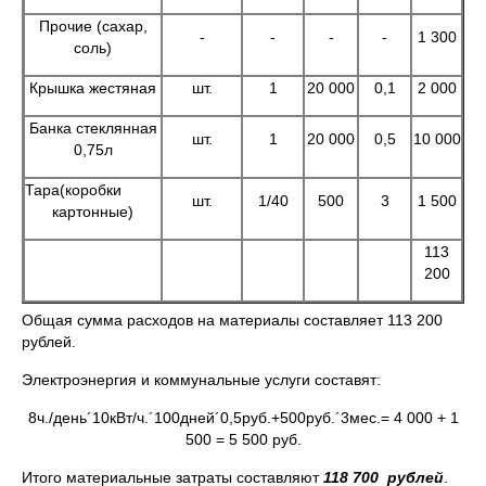
Прочие (сахар,
-
-
-
-
1 300
соль)
Крышка жестяная
шт.
1
20 000
0,1
2 000
Банка стеклянная
шт.
1
20 000
0,5
10 000
0,75л
Тара(коробки
шт.
1/40
500
3
1 500
картонные)
113
200
Общая сумма расходов на материалы составляет 113 200
рублей.
Электроэнергия и коммунальные услуги составят:
8ч./день´10кВт/ч.´100дней´0,5руб.+500руб.´3мес.= 4 000 + 1
500 = 5 500 руб.
Итого материальные затраты составляют
118 700 рублей
.