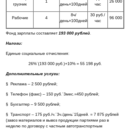
1
26 000
грузчик
день×100дней
час
8ч/
30 руб./
Рабочие
4
96 000
день×100дней
час
Фонд зарплаты составляет
193 000 рублей
.
Налоги:
Единые социальные отчисления:
26%´(193 000 руб.)+10% = 55 198 руб.
Дополнительные услуги:
§ Реклама – 2 500 рублей;
§ Телефон (факс) – 150 руб.´3мес.=450 рублей;
§ Бухгалтер – 9 500 рублей;
§ Транспорт – 175 руб./ч.´3ч./день´15дней. = 7 875 рублей
(завоз материалов и вывоз продукции партиями раз в
неделю по договору с частным автотранспортным