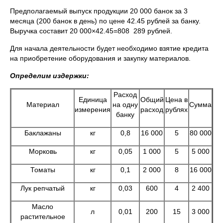
Предполагаемый выпуск продукции 20 000 банок за 3
месяца (200 банок в день) по цене 42.45 рублей за банку.
Выручка составит 20 000×42.45=808 289 рублей.
Для начала деятельности будет необходимо взятие кредита
на приобретение оборудования и закупку материалов.
Определим издержки:
Расход
Единица
Общий
Цена в
Материал
на одну
Сумма
измерения
расход
рублях
банку
Баклажаны
кг
0,8
16 000
5
80 000
Морковь
кг
0,05
1 000
5
5 000
Томаты
кг
0,1
2 000
8
16 000
Лук репчатый
кг
0,03
600
4
2 400
Масло
л
0,01
200
15
3 000
растительное