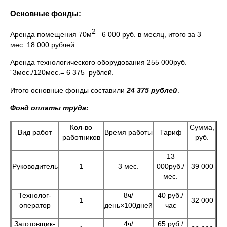
Основные фонды:
2
Аренда помещения 70м
– 6 000 руб. в месяц, итого за 3
мес. 18 000 рублей.
Аренда технологического оборудования 255 000руб.
´3мес./120мес.= 6 375 рублей.
Итого основные фонды составили
24 375 рублей
.
Фонд оплаты труда:
Кол-во
Сумма,
Вид работ
Время работы
Тариф
работников
руб.
13
Руководитель
1
3 мес.
000руб./
39 000
мес.
Технолог-
8ч/
40 руб./
1
32 000
оператор
день×100дней
час
Заготовщик-
4ч/
65 руб./