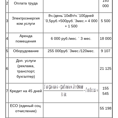
193
2
Оплата труда
000
8ч./день´10кВт/ч.´100дней
Электроэнергия
3
´0,5руб.+500руб.´3мес.= 4 000
5 500
ком.услуги
+ 1 500
Аренда
4
6 000 руб./мес. ´ 3 мес.
18 000
помещения
5
Оборудование
255 000руб.´3мес./120мес.
9 107
Доп. услуги
(реклама,
6
21 125
транспорт,
бухгалтер)
155
7
Кредит на 45 дней
545
ЕСО (единый соц.
55 198
отчисление)