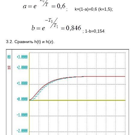
; k×(1-a)=0,6 (k=1,5);
; 1-b=0,154
3.2. Сравнить h(t) и h(z).