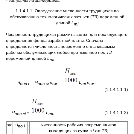
- затраты на материалы.
1.1.4.1.1. Определение численности трудящихся по
обслуживанию технологических звеньев (
ТЗ
) переменной
длиной
L
т
i
Численность трудящихся рассчитывается для последующего
определения фонда заработной платы. Сначала
определяется численность повременно оплачиваемых
рабочих обслуживающих любое протяженное
i
-ое
ТЗ
переменной длиной
L
т
i
Ч
=
Ч
п
=
L
п
;
пов.
i
пов.сi
см
тi
см
(1.1.4.1.1-1)
Ч
=
L
, (1.1.4.1.1-2)
пов.сi
тi
где
Ч
-
численность рабочих повременщиков
по.i
выходящих за сутки в
i
-ом
ТЗ
;