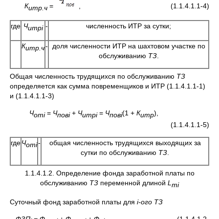
К
=
, (1.1.4.1.1-4)
итр.ч
где
Ч
-
численность ИТР за сутки;
итрi
К
-
доля численности ИТР на шахтовом участке по
итр.ч
обслуживанию
ТЗ
.
Общая численность трудящихся по обслуживанию
ТЗ
определяется как сумма повременщиков и ИТР (1.1.4.1.1-1)
и (1.1.4.1.1-3)
Ч
=
Ч
+
Ч
=
Ч
(1 +
К
),
отi
повi
итрi
повi
итр
(1.1.4.1.1-5)
где
Ч
-
общая численность трудящихся выходящих за
от
i
сутки по обслуживанию
ТЗ
.
1.1.4.1.2. Определение фонда заработной платы по
обслуживанию
ТЗ
переменной длиной
L
т
i
Суточный фонд заработной платы для
i
-ого
ТЗ
ФЗП
= Ф
+ Ф
+ Ф
, (1.1.4.1.2-