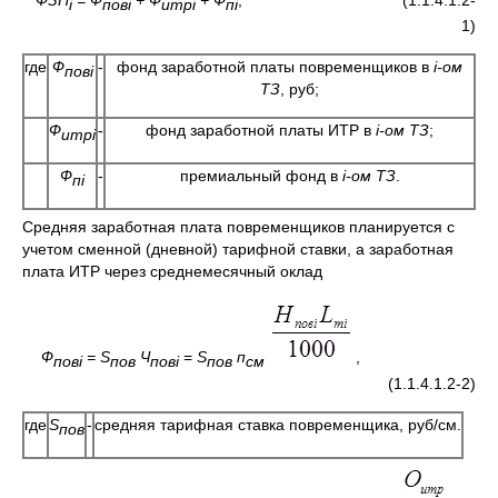
i
повi
итрi
пi
1)
где
Ф
-
фонд заработной платы повременщиков в
i
-ом
повi
ТЗ
, руб;
Ф
-
фонд заработной платы ИТР в
i
-ом
ТЗ
;
итрi
Ф
-
премиальный фонд в
i
-ом
ТЗ
.
пi
Средняя заработная плата повременщиков планируется с
учетом сменной (дневной) тарифной ставки, а заработная
плата ИТР через среднемесячный оклад
Ф
=
S
Ч
=
S
п
,
повi
пов
повi
пов
см
(1.1.4.1.2-2)
где
S
-
средняя тарифная ставка повременщика, руб/см.
пов