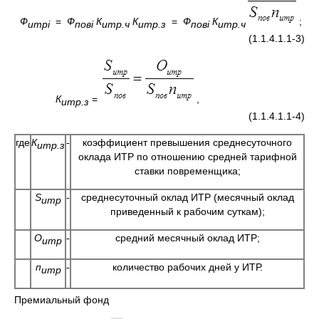
Ф
=
Ф
К
К
=
Ф
К
;
итрi
повi
итр.ч
итр.з
повi
итр.ч
(1.1.4.1.1-3)
К
=
,
итр.з
(1.1.4.1.1-4)
где
К
-
коэффициент превышения среднесуточного
итр.з
оклада ИТР по отношению средней тарифной
ставки повременщика;
S
-
среднесуточный оклад ИТР (месячный оклад
итр
приведенный к рабочим суткам);
О
-
средний месячный оклад ИТР;
итр
п
-
количество рабочих дней у ИТР.
итр
Премиальный фонд