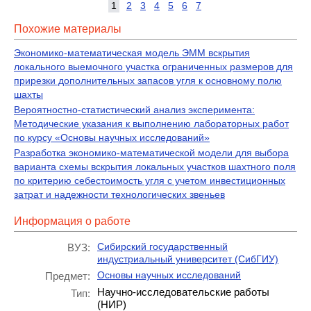
1
2
3
4
5
6
7
Похожие материалы
Экономико-математическая модель ЭММ вскрытия
локального выемочного участка ограниченных размеров для
прирезки дополнительных запасов угля к основному полю
шахты
Вероятностно-статистический анализ эксперимента:
Методические указания к выполнению лабораторных работ
по курсу «Основы научных исследований»
Разработка экономико-математической модели для выбора
варианта схемы вскрытия локальных участков шахтного поля
по критерию себестоимость угля с учетом инвестиционных
затрат и надежности технологических звеньев
Информация о работе
Сибирский государственный
ВУЗ:
индустриальный университет (СибГИУ)
Основы научных исследований
Предмет:
Научно-исследовательские работы
Тип:
(НИР)