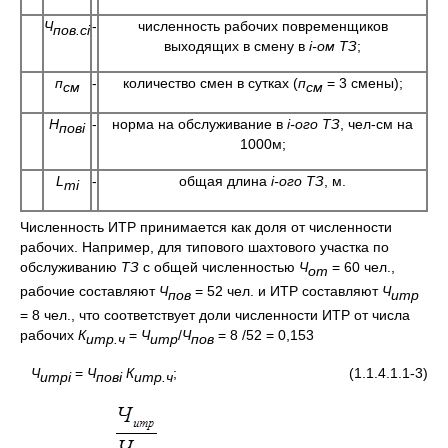
Ч
-
численность рабочих повременщиков
пов.сi
выходящих в смену в
i
-ом
ТЗ
;
п
-
количество смен в сутках (
п
= 3 смены);
см
см
Н
-
норма на обслуживание в
i
-ого ТЗ
, чел-см на
повi
1000м;
L
-
общая длина
i
-ого
ТЗ
, м.
тi
Численность ИТР принимается как доля от численности
рабочих. Например, для типового шахтового участка по
обслуживанию
ТЗ
с общей численностью
Ч
= 60 чел.,
от
рабочие составляют
Ч
= 52 чел. и ИТР составляют
Ч
пов
итр
= 8 чел., что соответствует доли численности ИТР от числа
рабочих
К
=
Ч
/
Ч
= 8 /52 = 0,153
итр.ч
итр
пов
Ч
=
Ч
К
; (1.1.4.1.1-3)
итрi
повi
итр.ч