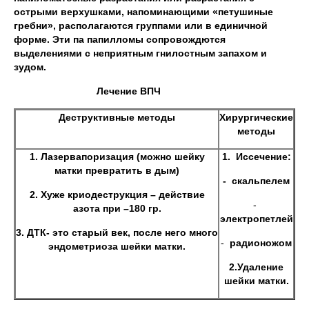
острыми верхушками, напоминающими «петушиные
гребни», располагаются группами или в единичной
форме. Эти па папилломы сопровождются
выделениями с неприятным гнилостным запахом и
зудом.
Лечение ВПЧ
Деструктивные методы
Хирургические
методы
1. Лазервапоризация (можно шейку
1.
Иссечение:
матки превратить в дым)
- скальпелем
2. Хуже криодеструкция – действие
-
азота при –180 гр.
электропетлей
3. ДТК- это старый век, после него много
-
радионожом
эндометриоза шейки матки.
2.Удаление
шейки матки.