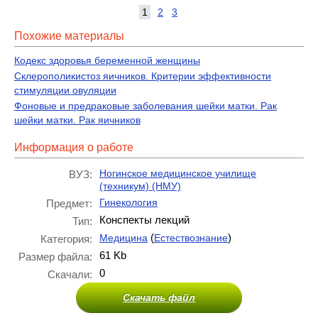
1
2
3
Похожие материалы
Кодекс здоровья беременной женщины
Склерополикистоз яичников. Критерии эффективности
стимуляции овуляции
Фоновые и предраковые заболевания шейки матки. Рак
шейки матки. Рак яичников
Информация о работе
Ногинское медицинское училище
ВУЗ:
(техникум) (НМУ)
Гинекология
Предмет:
Конспекты лекций
Тип:
(
)
Медицина
Естествознание
Категория:
61 Kb
Размер файла:
0
Скачали:
Скачать файл