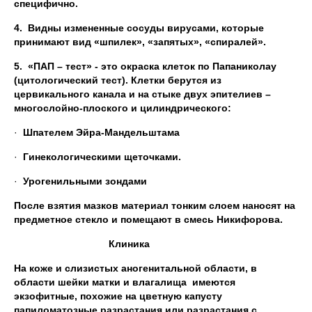
специфично.
4.
Видны измененные сосуды вирусами, которые
принимают вид «шпилек», «запятых», «спиралей».
5.
«ПАП – тест» - это окраска клеток по Папаниколау
(цитологический тест). Клетки берутся из
цервикального канала и на стыке двух эпителиев –
многослойно-плоского и цилиндрического:
·
Шпателем Эйра-Мандельштама
·
Гинекологическими щеточками.
·
Урогенильными зондами
После взятия мазков материал тонким слоем наносят на
предметное стекло и помещают в смесь Никифорова.
Клиника
На коже и слизистых аногенитальной области, в
области шейки матки и влагалища имеются
экзофитные, похожие на цветную капусту
папиломатозные разрастания или разрастания с