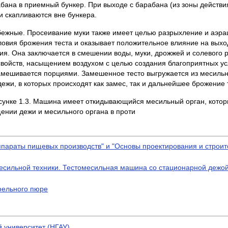
бана в приемный бункер. При выходе с барабана (из зоны действи
и скапливаются вне бункера.
жные. Просеивание муки также имеет целью разрыхление и аэрац
овия брожения теста и оказывает положительное влияние на выход
ия. Она заключается в смешении воды, муки, дрожжей и солевого 
войств, насыщением воздухом с целью создания благоприятных ус
амешивается порциями. Замешенное тесто выгружается из месильн
жи, в которых происходят как замес, так и дальнейшее брожение 
сунке 1.3. Машина имеет откидывающийся месильный орган, кото
щении дежи и месильного органа в проти
параты пищевых производств" и "Основы проектирования и строит
месильной техники. Тестомесильная машина со стационарной дежо
фельного пюре
 университет (НГАУ)