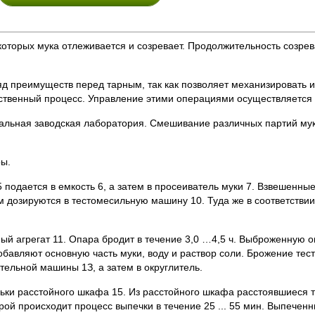
которых мука отлеживается и созревает. Продолжительность созрев
яд преимуществ перед тарным, так как позволяет механизировать 
одственный процесс. Управление этими операциями осуществляется 
ральная заводская лаборатория. Смешивание различных партий мук
ры.
подается в емкость 6, а затем в просеиватель муки 7. Взвешенные
м дозируются в тестомесильную машину 10. Туда же в соответстви
й агрегат 11. Опара бродит в течение 3,0 …4,5 ч. Выброженную оп
бавляют основную часть муки, воду и раствор соли. Брожение тес
ительной машины 1З, а затем в округлитель.
льки расстойного шкафа 15. Из расстойного шкафа расстоявшиеся т
рой происходит процесс выпечки в течение 25 ... 55 мин. Выпечен