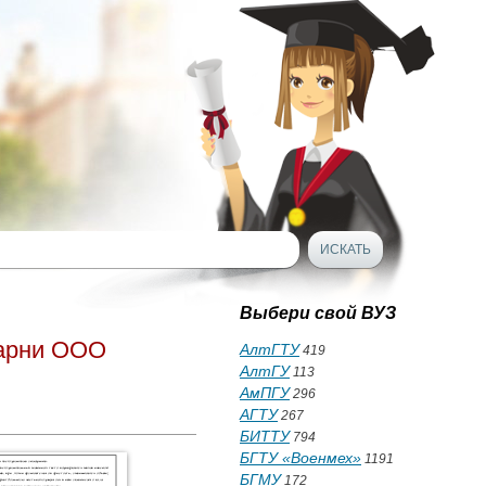
Выбери свой ВУЗ
карни ООО
АлтГТУ
419
АлтГУ
113
АмПГУ
296
АГТУ
267
БИТТУ
794
БГТУ «Военмех»
1191
БГМУ
172