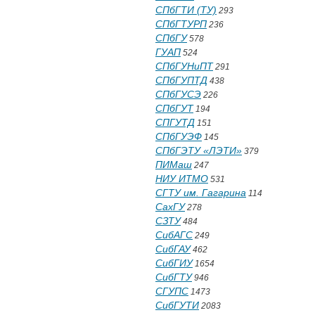
СПбГТИ (ТУ)
293
СПбГТУРП
236
СПбГУ
578
ГУАП
524
СПбГУНиПТ
291
СПбГУПТД
438
СПбГУСЭ
226
СПбГУТ
194
СПГУТД
151
СПбГУЭФ
145
СПбГЭТУ «ЛЭТИ»
379
ПИМаш
247
НИУ ИТМО
531
СГТУ им. Гагарина
114
СахГУ
278
СЗТУ
484
СибАГС
249
СибГАУ
462
СибГИУ
1654
СибГТУ
946
СГУПС
1473
СибГУТИ
2083