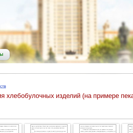
СЫ
ств
ия хлебобулочных изделий (на примере пе