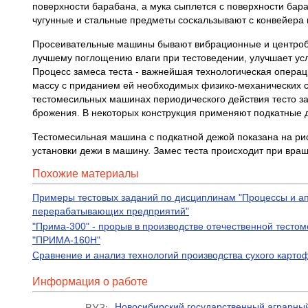
поверхности барабана, а мука сыплется с поверхности бара
чугунные и стальные предметы соскальзывают с конвейера 
Просеивательные машины бывают вибрационные и центробе
лучшему поглощению влаги при тестоведении, улучшает усл
Процесс замеса теста - важнейшая технологическая операц
массу с приданием ей необходимых физико-механических с
тестомесильных машинах периодического действия тесто з
брожения. В некоторых конструкция применяют подкатные де
Тестомесильная машина с подкатной дежой показана на ри
установки дежи в машину. Замес теста происходит при вра
Похожие материалы
Примеры тестовых заданий по дисциплинам "Процессы и ап
перерабатывающих предприятий"
"Прима-300" - прорыв в производстве отечественной тесто
"ПРИМА-160Н"
Сравнение и анализ технологий производства сухого карто
Информация о работе
Новосибирский государственный аграрный
ВУЗ: