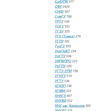
СибУПК
377
СФУ
2424
СНАУ
567
СумГУ
768
ТРТУ
149
ТОГУ
551
ТГЭУ
325
ТГУ (Томск)
276
ТГПУ
181
ТулГУ
553
УкрГАЖТ
234
УлГТУ
536
УИПКПРО
123
УрГПУ
195
УГТУ-УПИ
758
УГНТУ
570
УГТУ
134
ХГАЭП
138
ХГАФК
110
ХНАГХ
407
ХНУВД
512
ХНУ им. Каразина
305
ХНУРЭ
325