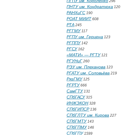
ПГПУ им. Короленко
296
ПНТУ им. Кондратюка
120
РАНХиГС
190
РОАТ МИИТ
608
РТА
245
РГГМУ
117
РГПУ им. Герцена
123
РГППУ
142
РГСУ
162
«МАТИ» — РГТУ
121
РГУНиГ
260
РЭУ им. Плеханова
123
РГАТУ им. Соловьёва
219
РязГМУ
125
РГРТУ
666
СамГТУ
131
СПбГАСУ
315
ИНЖЭКОН
328
СПбГИПСР
136
СПбГЛТУ им. Кирова
227
СПбГМТУ
143
СПбГПМУ
146
СПбГПУ
1599