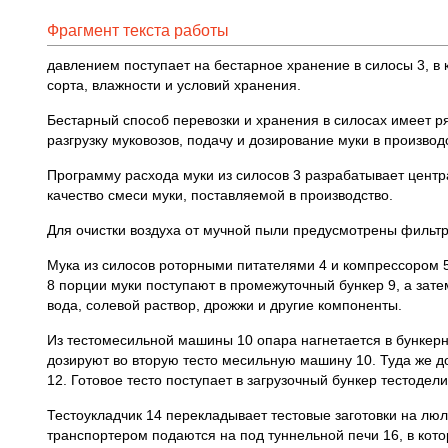
Фрагмент текста работы
давлением поступает на бестарное хранение в силосы 3, в 
сорта, влажности и условий хранения.
Бестарный способ перевозки и хранения в силосах имеет р
разгрузку муковозов, подачу и дозирование муки в произв
Программу расхода муки из силосов 3 разрабатывает цент
качество смеси муки, поставляемой в производство.
Для очистки воздуха от мучной пыли предусмотрены фильт
Мука из силосов роторными питателями 4 и компрессором 5 
8 порции муки поступают в промежуточный бункер 9, а зате
вода, солевой раствор, дрожжи и другие компоненты.
Из тестомесильной машины 10 опара нагнетается в бункерны
дозируют во вторую тесто месильную машину 10. Туда же до
12. Готовое тесто поступает в загрузочный бункер тестодел
Тестоукладчик 14 перекладывает тестовые заготовки на лю
транспортером подаются на под туннельной печи 16, в кото