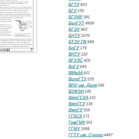
БГТУ
603
БГУ
155
БГУИР
391
БелГУТ
4908
БГЭУ
963
БНТУ
1070
БТЭУ ПК
689
БрГУ
179
ВНТУ
120
ВГУЭС
426
ВлГУ
645
ВМедА
611
ВолгГТУ
235
ВНУ им. Даля
166
ВЗФЭИ
245
ВятГСХА
101
ВятГГУ
139
ВятГУ
559
ГГДСК
171
ГомГМК
501
ГГМУ
1966
ГГТУ им. Сухого
4467