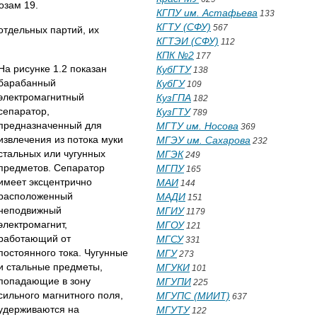
озам 19.
КГПУ им. Астафьева
133
КГТУ (СФУ)
567
отдельных партий, их
КГТЭИ (СФУ)
112
КПК №2
177
На рисунке 1.2 показан
КубГТУ
138
барабанный
КубГУ
109
электромагнитный
КузГПА
182
сепаратор,
КузГТУ
789
предназначенный для
МГТУ им. Носова
369
извлечения из потока муки
МГЭУ им. Сахарова
232
стальных или чугунных
МГЭК
249
предметов. Сепаратор
МГПУ
165
имеет эксцентрично
МАИ
144
расположенный
МАДИ
151
неподвижный
МГИУ
1179
электромагнит,
МГОУ
121
работающий от
МГСУ
331
постоянного тока. Чугунные
МГУ
273
и стальные предметы,
МГУКИ
101
попадающие в зону
МГУПИ
225
сильного магнитного поля,
МГУПС (МИИТ)
637
удерживаются на
МГУТУ
122