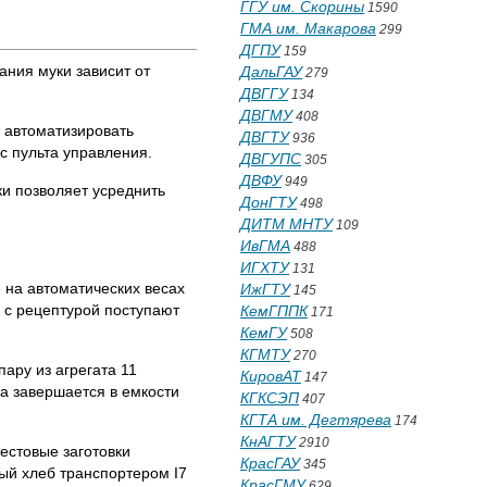
ГГУ им. Скорины
1590
ГМА им. Макарова
299
ДГПУ
159
ания муки зависит от
ДальГАУ
279
ДВГГУ
134
ДВГМУ
408
и автоматизировать
ДВГТУ
936
с пульта управления.
ДВГУПС
305
ДВФУ
949
и позволяет усреднить
ДонГТУ
498
ДИТМ МНТУ
109
ИвГМА
488
ИГХТУ
131
 на автоматических весах
ИжГТУ
145
и с рецептурой поступают
КемГППК
171
КемГУ
508
КГМТУ
270
ару из агрегата 11
КировАТ
147
та завершается в емкости
КГКСЭП
407
КГТА им. Дегтярева
174
КнАГТУ
2910
естовые заготовки
КрасГАУ
345
ный хлеб транспортером I7
КрасГМУ
629