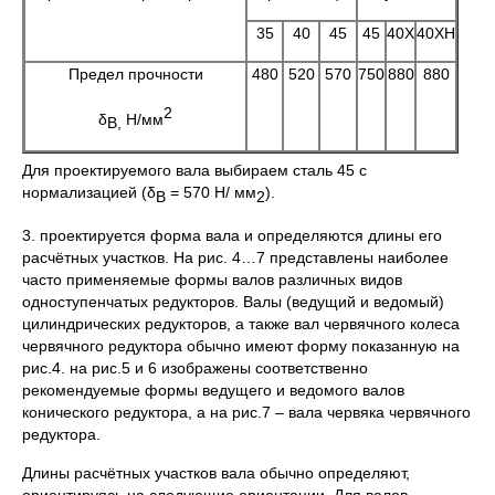
35
40
45
45
40Х
40ХН
Предел прочности
480
520
570
750
880
880
2
δ
Н/мм
В,
Для проектируемого вала выбираем сталь 45 с
нормализацией (δ
= 570 Н/ мм
).
В
2
3. проектируется форма вала и определяются длины его
расчётных участков. На рис. 4…7 представлены наиболее
часто применяемые формы валов различных видов
одноступенчатых редукторов. Валы (ведущий и ведомый)
цилиндрических редукторов, а также вал червячного колеса
червячного редуктора обычно имеют форму показанную на
рис.4. на рис.5 и 6 изображены соответственно
рекомендуемые формы ведущего и ведомого валов
конического редуктора, а на рис.7 – вала червяка червячного
редуктора.
Длины расчётных участков вала обычно определяют,
ориентируясь на следующие ориентации. Для валов