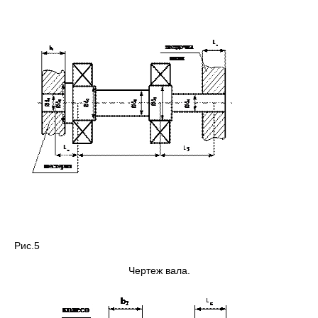
Рис.5
Чертеж вала.