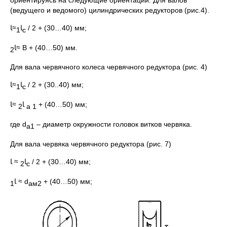
(ведущего и ведомого) цилиндрических редукторов (рис.4).
≈ﺎ
ﺎ
/ 2 + (30…40) мм;
1
с
ﺎ
≈ В + (40…50) мм.
2
Для вала червячного колеса червячного редуктора (рис. 4)
≈ﺎ
ﺎ
/ 2 + (30..40) мм;
1
с
ﺎ
≈ﺎ
+ (40…50) мм;
2
а 1
где d
– диаметр окружности головок витков червяка.
а1
Для вала червяка червячного редуктора (рис. 7)
≈ ﺎ
ﺎ
/ 2 + (30…40) мм;
2
с
ﺎ
≈ d
+ (40…50) мм;
1
ам2