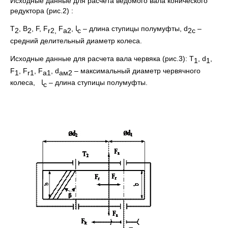
Исходные данные для расчёта ведомого вала конического
редуктора (рис.2) :
Т
, В
, F, F
F
, ﺎ
– длина ступицы полумуфты, d
–
2
2
r
2,
a
2
с
2
c
средний делительный диаметр колеса.
Исходные данные для расчета вала червяка (рис.3): Т
, d
,
1
1
F
, F
, F
, d
– максимальный диаметр червячного
1
r
1
a
1
ам2
колеса,
ﺎ
– длина ступицы полумуфты.
с