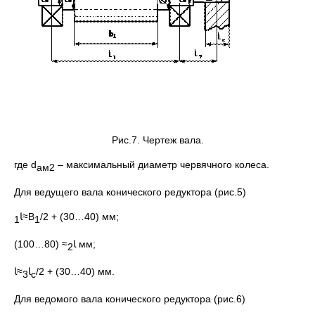
Рис.7. Чертеж вала.
где d
– максимальный диаметр червячного колеса.
ам2
Для ведущего вала конического редуктора (рис.5)
ﺎ
≈В
/2 + (30…40) мм;
1
1
ﺎ
≈ (80…100) мм;
2
≈ﺎ
ﺎ
/2 + (30…40) мм.
3
с
Для ведомого вала конического редуктора (рис.6)