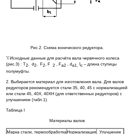
Рис.2. Схема конического редуктора.
Исходные данные для расчёта вала червячного колеса
(рис.3) : Т
, d
, F
, F
, F
, d
ﺎ
– длина ступицы
2
2
2
2
a
2
а1,
с
полумуфты.
2. Выбирается материал для изготовления вала. Для валов
редукторов рекомендуется стали 35, 40, 45 с нормализацией
или стали 45, 40Х, 40ХН (для ответственных редукторов) с
улучшением (табл.1).
Таблица I
Материалы валов
Марка стали, термообработка
Нормализация
Улучшение