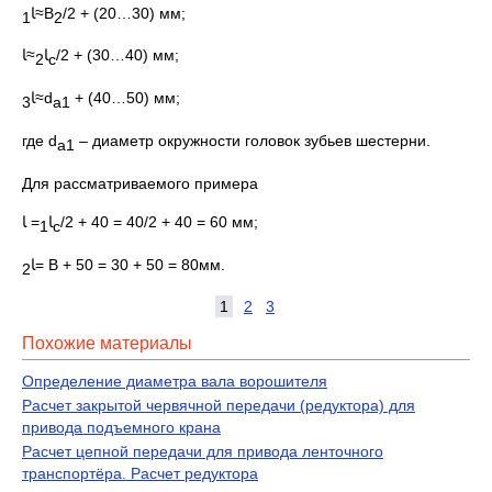
ﺎ
≈В
/2 + (20…30) мм;
1
2
≈ﺎ
ﺎ
/2 + (30…40) мм;
2
с
ﺎ
≈d
+ (40…50) мм;
3
а1
где d
– диаметр окружности головок зубьев шестерни.
а1
Для рассматриваемого примера
= ﺎ
ﺎ
/2 + 40 = 40/2 + 40 = 60 мм;
1
с
ﺎ
= В + 50 = 30 + 50 = 80мм.
2
1
2
3
Похожие материалы
Определение диаметра вала ворошителя
Расчет закрытой червячной передачи (редуктора) для
привода подъемного крана
Расчет цепной передачи для привода ленточного
транспортёра. Расчет редуктора