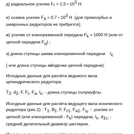
3
д) радиальное усилие F
= 1,5
10
Н;
r
*
3
е) осевое усилие F
= 0,7
10
Н (для прямозубых и
a
*
шевронных редукторов не требуется);
ж) усилие от клиноременной передачи F
= 1000 Н (или от
k
цепной передачи F
) ;
ц
з) длина ступицы шкива клиноременной передачи
ﺎ
с
( или длина ступицы звёздочки цепной передачи).
Исходные данные для расчёта ведомого вала
цилиндрического редуктора:
Т
, d
, F, F
, F
, ﺎ
, - длина ступицы полумуфты.
2
2
r
a
с
Исходные данные для расчёта ведущего вала конического
редуктора (рис.2) : Т
, В
, F, F
, F
, F
, - усилие от
1
1
r
1
a
1
ц
цепной (или клиноременной - F
) передачи, ﺎ
, d
, -
k
с
1
c
средний делительный диаметр шестерни.