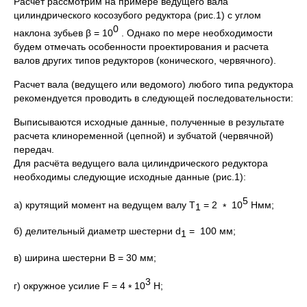
Расчет рассмотрим на примере ведущего вала
цилиндрического косозубого редуктора (рис.1) с углом
0
наклона зубьев β = 10
. Однако по мере необходимости
будем отмечать особенности проектирования и расчета
валов других типов редукторов (конического, червячного).
Расчет вала (ведущего или ведомого) любого типа редуктора
рекомендуется проводить в следующей последовательности:
Выписываются исходные данные, полученные в результате
расчета клиноременной (цепной) и зубчатой (червячной)
передач.
Для расчёта ведущего вала цилиндрического редуктора
необходимы следующие исходные данные (рис.1):
5
а) крутящий момент на ведущем валу Т
= 2
10
Нмм;
1
*
б) делительный диаметр шестерни d
= 100 мм;
1
в) ширина шестерни В = 30 мм;
3
г) окружное усилие F = 4
10
Н;
*