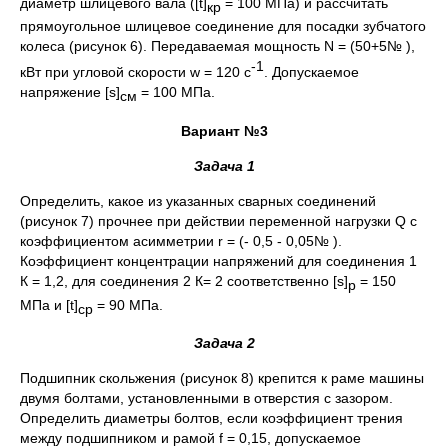
диаметр шлицевого вала ([t]
= 100 МПа) и рассчитать
кр
прямоугольное шлицевое соединение для посадки зубчатого
колеса (рисунок 6). Передаваемая мощность N = (50+5№ ),
-1
кВт при угловой скорости w = 120 с
. Допускаемое
напряжение [s]
= 100 МПа.
см
Вариант №3
Задача 1
Определить, какое из указанных сварных соединений
(рисунок 7) прочнее при действии переменной нагрузки Q c
коэффициентом асимметрии r = (- 0,5 - 0,05№ ).
Коэффициент концентрации напряжений для соединения 1
К = 1,2, для соединения 2 К= 2 соответственно [s]
= 150
р
МПа и [t]
= 90 МПа.
ср
Задача 2
Подшипник скольжения (рисунок 8) крепится к раме машины
двумя болтами, установленными в отверстия с зазором.
Определить диаметры болтов, если коэффициент трения
между подшипником и рамой f = 0,15, допускаемое