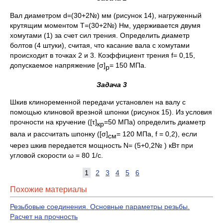
Вал диаметром d=(30+2№) мм (рисунок 14), нагруженный
крутящим моментом Т=(30+2№) Нм, удерживается двумя
хомутами (1) за счет сил трения. Определить диаметр
болтов (4 штуки), считая, что касание вала с хомутами
происходит в точках 2 и 3. Коэффициент трения f= 0,15,
допускаемое напряжение [σ]
= 150 МПа.
р
Задача 3
Шкив клиноременной передачи установлен на валу с
помощью клиновой врезной шпонки (рисунок 15). Из условия
прочности на кручение ([τ]
=50 МПа) определить диаметр
кр
вала и рассчитать шпонку ([σ]
= 120 МПа, f = 0,2), если
см
через шкив передается мощность N= (5+0,2№ ) кВт при
угловой скорости ω = 80 1/с.
1
2
3
4
5
6
Похожие материалы
Резьбовые соединения. Основные параметры резьбы.
Расчет на прочность