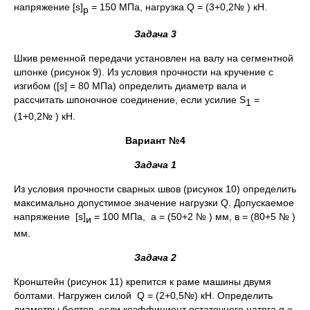
напряжение [s]
= 150 МПа, нагрузка Q = (3+0,2№ ) кН.
р
Задача 3
Шкив ременной передачи установлен на валу на сегментной
шпонке (рисунок 9). Из условия прочности на кручение с
изгибом ([s] = 80 МПа) определить диаметр вала и
рассчитать шпоночное соединение, если усилие S
=
1
(1+0,2№ ) кН.
Вариант №4
Задача 1
Из условия прочности сварных швов (рисунок 10) определить
максимально допустимое значение нагрузки Q. Допускаемое
напряжение [s]
= 100 МПа, а = (50+2 № ) мм, в = (80+5 № )
и
мм.
Задача 2
Кронштейн (рисунок 11) крепится к раме машины двумя
болтами. Нагружен силой Q = (2+0,5№) кН. Определить
диаметры болтов, если коэффициент остаточного натяга g =