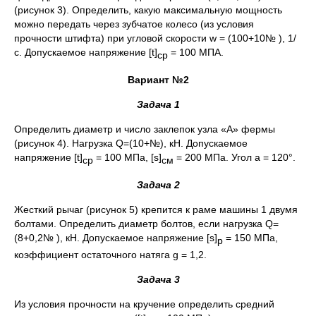
(рисунок 3). Определить, какую максимальную мощность
можно передать через зубчатое колесо (из условия
прочности штифта) при угловой скорости w = (100+10№ ), 1/
с. Допускаемое напряжение [t]
= 100 МПА.
ср
Вариант №2
Задача 1
Определить диаметр и число заклепок узла «А» фермы
(рисунок 4). Нагрузка Q=(10+№), кН. Допускаемое
напряжение [t]
= 100 МПа, [s]
= 200 МПа. Угол a = 120°.
ср
см
Задача 2
Жесткий рычаг (рисунок 5) крепится к раме машины 1 двумя
болтами. Определить диаметр болтов, если нагрузка Q=
(8+0,2№ ), кН. Допускаемое напряжение [s]
= 150 МПа,
р
коэффициент остаточного натяга g = 1,2.
Задача 3
Из условия прочности на кручение определить средний