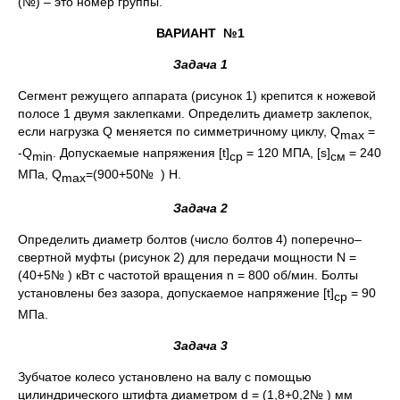
(№) – это номер группы.
ВАРИАНТ №1
Задача 1
Сегмент режущего аппарата (рисунок 1) крепится к ножевой
полосе 1 двумя заклепками. Определить диаметр заклепок,
если нагрузка Q меняется по симметричному циклу, Q
=
max
-Q
. Допускаемые напряжения [t]
= 120 МПА, [s]
= 240
min
ср
см
МПа, Q
=(900+50№ ) Н.
max
Задача 2
Определить диаметр болтов (число болтов 4) поперечно–
свертной муфты (рисунок 2) для передачи мощности N =
(40+5№ ) кВт с частотой вращения n = 800 об/мин. Болты
установлены без зазора, допускаемое напряжение [t]
= 90
ср
МПа.
Задача 3
Зубчатое колесо установлено на валу с помощью
цилиндрического штифта диаметром d = (1,8+0,2№ ) мм