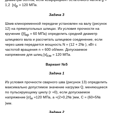
1,2 [s]
= 120 МПа.
р
Задача 3
Шкив клиноременной передачи установлен на валу (рисунок
12) на прямоугольных шлицах. Из условия прочности на
кручение ([t]
= 60 МПа) определить средний диаметр
кр
шлицевого вала и рассчитать шлицевое соединение, если
через шкив передается мощность N = (12 + 2№ ), кВт с
частотой вращения n = 600 об/мин. Допускаемое
напряжение для шлиц [s]
= 120 МПа.
см
Вариант №5
Задача 1
Из условия прочности сварного шва (рисунок 13) определить
максимально допустимое значение нагрузки Q, меняющееся
по пульсирующему циклу (r =0), если допускаемое
напряжение [σ]
=120 МПа, а =(2+0,2№ )мм, C = (60+5№
и
)мм.
Задача 2