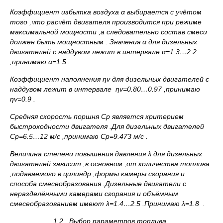
Коэффициент избытка воздуха α выбирается с учётом
того ,что расчёт двигателя производится при режиме
максимальной мощности ,а следовательно состав смеси
должен быть мощностным . Значения α для дизельных
двигателей с наддувом лежит в интервале α=1.3…2.2
,принимаю α=1.5 .
Коэффициент наполнения
η
v для дизельных двигателей с
наддувом лежит в интервале
η
v=0.80…0.97 ,принимаю
η
v=0.9 .
Средняя скорость поршня
Cp является критерием
быстроходности двигателя .Для дизельных двигателей
Cp=6.5…12 м/с ,принимаю
Cp=9.473 м/с .
Величина степени повышения давления λ для дизельных
двигателей зависит ,в основном ,от количества топлива
,подаваемого в цилиндр ,формы камеры сгорания и
способа смесеобразования .Дизельные двигатели с
неразделёнными камерами сгорания и объёмным
смесеобразованием имеют λ=1.4…2.5 .Принимаю λ=1.8 .
1.2.
Выбор параметров топлива .