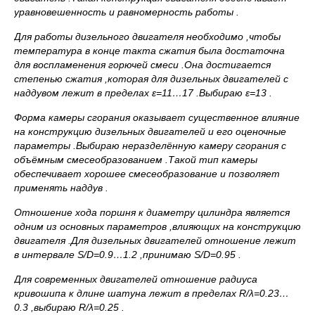
уравновешенность и равномерность работы .
Для работы дизельного двигателя необходимо ,чтобы
температура в конце такта сжатия была достаточна
для воспламенения горючей смеси .Она достигается
степенью сжатия ,которая для дизельных двигателей с
наддувом лежит в пределах
ε=11…17 .Выбираю
ε=13 .
Форма камеры сгорания оказывает существенное влияние
на конструкцию дизельных двигателей и его оценочные
параметры .Выбираю неразделённую камеру сгорания с
объёмным смесеобразованием .Такой тип камеры
обеспечивает хорошее смесеобразование и позволяет
применять наддув .
Отношение хода поршня к диаметру цилиндра является
одним из основных параметров ,влияющих на конструкцию
двигателя .Для дизельных двигателей отношение лежит
в интервале
S/
D=0.9…1.2 ,принимаю
S/D=0.95 .
Для современных двигателей отношение радиуса
кривошипа к длине шатуна лежит в пределах
R/λ=0.23…
0.3 ,выбираю
R/λ=0.25 .