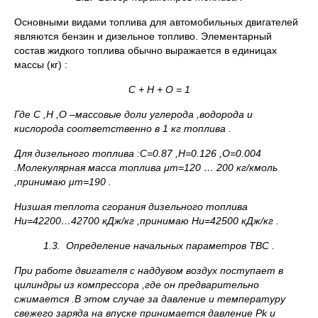
Основными видами топлива для автомобильных двигателей
являются бензин и дизельное топливо. Элементарный
состав жидкого топлива обычно выражается в единицах
массы (кг) :
C + H + O = 1
Где
C ,
H ,
O –массовые доли углерода ,водорода и
кислорода соответственно в 1 кг топлива .
Для дизельного топлива :С=0.87 ,Н=0.126 ,О=0.004
.Молекулярная масса топлива
μт=120 … 200 кг/кмоль
,принимаю
μт=190 .
Низшая теплота сгорания дизельного топлива
Hu=42200…42700 кДж/кг ,принимаю
Hu=42500 кДж/кг .
1.3.
Определение начальных параметров ТВС .
При работе двигателя с наддувом воздух поступает в
цилиндры из компрессора ,где он предварительно
сжимается .В этом случае за давление и температуру
свежего заряда на впуске принимается давление
Pk и