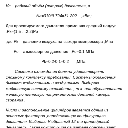
Vл – рабочий объём (литраж) двигателя ,л
Nл=310/9.794=31.202 ,кВт;
Для проектируемого двигателя применяю средний наддув
.Pk=(1.5 …2.2)Po
,где Pk – давление воздуха на выходе компрессора ,Мпа
Po – атмосферное давление ,Po=0.1 МПа .
Pk=0.2∙0.1=0.2 ,МПа.
Система охлаждения должна удовлетворять
сложному комплексу требований .Системы охлаждения
бывают жидкостными и воздушными .Выбираю
жидкостную систему охлаждения , т.к. она обуславливает
меньшую тепловую напряженность деталей камеры
сгорания .
Число и расположение цилиндров является одним из
основных факторов ,определяющих конфигурацию
двигателя .Выбираю
V-образный 12-ти цилиндровый
двигатель .Такая конструкция двигателя обеспечивает