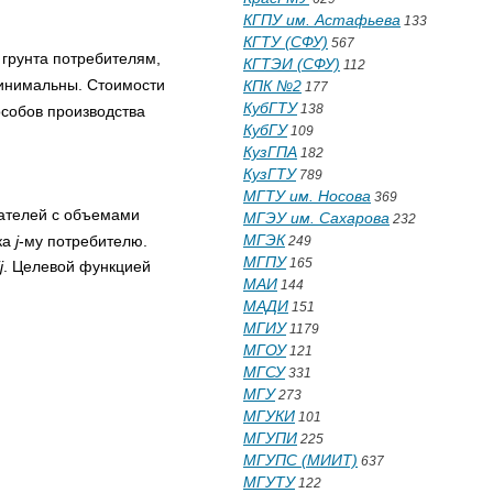
КГПУ им. Астафьева
133
КГТУ (СФУ)
567
 грунта потребителям,
КГТЭИ (СФУ)
112
минимальны. Стоимости
КПК №2
177
КубГТУ
138
особов производства
КубГУ
109
КузГПА
182
КузГТУ
789
МГТУ им. Носова
369
ателей с объемами
МГЭУ им. Сахарова
232
МГЭК
ка
j
-му потребителю.
249
МГПУ
165
j
. Целевой функцией
МАИ
144
МАДИ
151
МГИУ
1179
МГОУ
121
МГСУ
331
МГУ
273
МГУКИ
101
МГУПИ
225
МГУПС (МИИТ)
637
МГУТУ
122