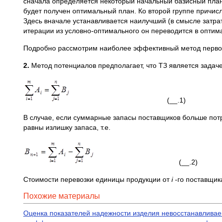
сначала определяется некоторый начальный базисный план 
будет получен оптимальный план. Ко второй группе причи
Здесь вначале устанавливается наилучший (в смысле затрат
итерации из условно-оптимального он переводится в оптим
Подробно рассмотрим наиболее эффективный метод перво
2.
Метод потенциалов предполагает, что ТЗ является задаче
(__.1)
В случае, если суммарные запасы поставщиков больше потр
равны излишку запаса, т.е.
(__.2)
Стоимости перевозки единицы продукции от
i
-го поставщик
Похожие материалы
Оценка показателей надежности изделия невосстанавливае