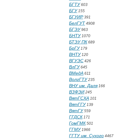
БГТУ
603
БГУ
155
БГУИР
391
БелГУТ
4908
БГЭУ
963
БНТУ
1070
БТЭУ ПК
689
БрГУ
179
ВНТУ
120
ВГУЭС
426
ВлГУ
645
ВМедА
611
ВолгГТУ
235
ВНУ им. Даля
166
ВЗФЭИ
245
ВятГСХА
101
ВятГГУ
139
ВятГУ
559
ГГДСК
171
ГомГМК
501
ГГМУ
1966
ГГТУ им. Сухого
4467