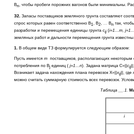
В
, чтобы пробеги порожних вагонов были минимальны. Рас
n
З2.
Запасы поставщиков земляного грунта составляют соотв
спрос которых равен соответственно В
, В
, … В
так, чтоб
1
2
n
разработки и перемещения единицы грунта
c
(
i=1…m, j=1
ij
земляных работ и дальности перемещения грунта известны
1.
В общем виде ТЗ формулируется следующим образом:
Пусть имеется
m
поставщиков, располагающих некоторым 
потребления по В
единиц (
j=1…n
). Задана матрица C=||
c
|
j
ij
Возникает задача нахождения плана перевозок Х=||
х
||, где
ij
можно считать суммарную стоимоcть всех перевозок. Услов
Таблица __.1.
Ма
i