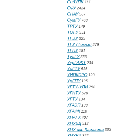
СибУПК
377
СФУ
2424
СНАУ
567
СумГУ
768
ТРТУ
149
ТОГУ
551
ТГЭУ
325
ТГУ (Томск)
276
ТГПУ
181
ТулГУ
553
УкрГАЖТ
234
УлГТУ
536
УИПКПРО
123
УрГПУ
195
УГТУ-УПИ
758
УГНТУ
570
УГТУ
134
ХГАЭП
138
ХГАФК
110
ХНАГХ
407
ХНУВД
512
ХНУ им. Каразина
305
ХНУРЭ
325