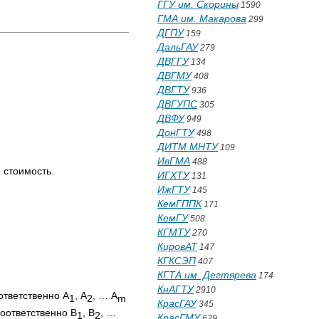
ГГУ им. Скорины
1590
ГМА им. Макарова
299
ДГПУ
159
ДальГАУ
279
ДВГГУ
134
ДВГМУ
408
ДВГТУ
936
ДВГУПС
305
ДВФУ
949
ДонГТУ
498
ДИТМ МНТУ
109
ИвГМА
488
 стоимость.
ИГХТУ
131
ИжГТУ
145
КемГППК
171
КемГУ
508
КГМТУ
270
КировАТ
147
КГКСЭП
407
КГТА им. Дегтярева
174
КнАГТУ
2910
ответственно А
, А
, … А
1
2
m
КрасГАУ
345
соответственно В
, В
, …
1
2
КрасГМУ
629