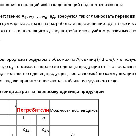
стояния от станций избытка до станций недостатка известны.
етственно А
, А
, … А
ед. Требуется так спланировать перевозки
1
2
m
ы суммарные затраты на разработку и перемещение грунта были 
…n
) от
i
- го поставщика к
j
- му потребителю с учётом различных сп
.
однородным продуктом в объемах по А
единиц (
i=1…m)
, и
n
получ
i
|, где
c
- стоимость перевозки единицы продукции от
i
-го поставщи
ij
х
- количество единиц продукции, поставляемой по коммуникации
i
ij
ия задачи принято записывать в таблице следующего вида:
трица затрат на перевозку единицы продукции
j
Потребители
Мощности поставщиков
1
…
n
c
c
11
1n
A
1
…
1