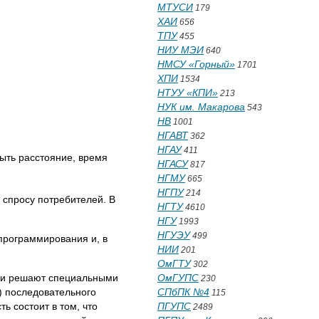
МТУСИ
179
ХАИ
656
ТПУ
455
НИУ МЭИ
640
НМСУ «Горный»
1701
ХПИ
1534
НТУУ «КПИ»
213
НУК им. Макарова
543
НВ
1001
НГАВТ
362
НГАУ
411
ыть расстояние, время
НГАСУ
817
НГМУ
665
НГПУ
214
 спросу потребителей. В
НГТУ
4610
НГУ
1993
НГУЭУ
499
программирования и, в
НИИ
201
ОмГТУ
302
ачи решают специальными
ОмГУПС
230
) последовательного
СПбПК №4
115
ь состоит в том, что
ПГУПС
2489