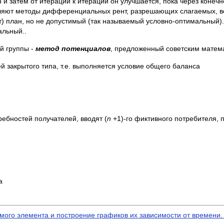
и затем от итерации к итерации он улучшается, пока через конечн
сляют методы дифференциальных рент, разрешающих слагаемых, ве
) план, но не допустимый (так называемый условно-оптимальный).
альный..
й группы -
метод потенциалов
, предложенный советским матем
й закрытого типа, т.е. выполняется условие общего баланса
ебностей получателей, вводят (
n
+1)-го фиктивного потребителя, 
а
мого элемента и построение графиков их зависимости от времени