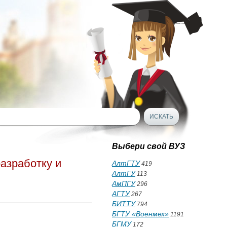
Выбери свой ВУЗ
азработку и
АлтГТУ
419
АлтГУ
113
АмПГУ
296
АГТУ
267
БИТТУ
794
БГТУ «Военмех»
1191
БГМУ
172