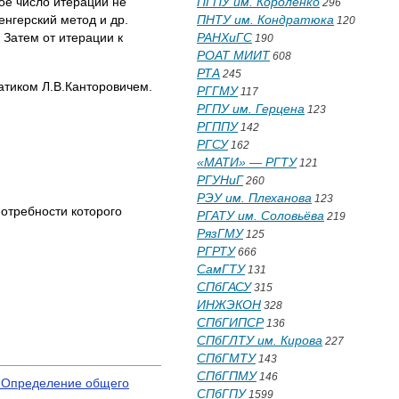
ое число итераций не
ПГПУ им. Короленко
296
нгерский метод и др.
ПНТУ им. Кондратюка
120
 Затем от итерации к
РАНХиГС
190
РОАТ МИИТ
608
РТА
245
атиком Л.В.Канторовичем.
РГГМУ
117
РГПУ им. Герцена
123
РГППУ
142
РГСУ
162
«МАТИ» — РГТУ
121
РГУНиГ
260
РЭУ им. Плеханова
123
потребности которого
РГАТУ им. Соловьёва
219
РязГМУ
125
РГРТУ
666
СамГТУ
131
СПбГАСУ
315
ИНЖЭКОН
328
СПбГИПСР
136
СПбГЛТУ им. Кирова
227
СПбГМТУ
143
СПбГПМУ
146
. Определение общего
СПбГПУ
1599