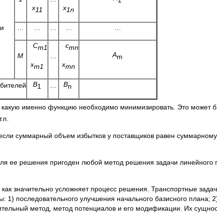
х
х
11
1n
и
…
…
…
…
…
C
c
m1
mn
A
M
…
m
х
x
m1
mn
B
B
бителей
…
1
n
, какую именно функцию необходимо минимизировать. Это может б
т.п.
 если суммарный объем избытков у поставщиков равен суммарному
 для ее решения пригоден любой метод решения задачи линейного 
ак как значительно усложняет процесс решения. Транспортные зад
: 1) последовательного улучшения начального базисного плана; 2
тельный метод, метод потенциалов и его модификации. Их сущност