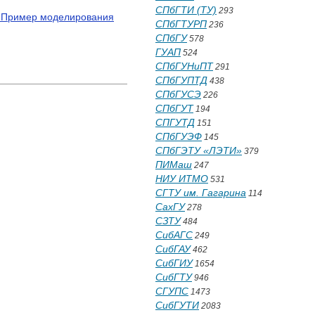
СПбГТИ (ТУ)
293
. Пример моделирования
СПбГТУРП
236
СПбГУ
578
ГУАП
524
СПбГУНиПТ
291
СПбГУПТД
438
СПбГУСЭ
226
СПбГУТ
194
СПГУТД
151
СПбГУЭФ
145
СПбГЭТУ «ЛЭТИ»
379
ПИМаш
247
НИУ ИТМО
531
СГТУ им. Гагарина
114
СахГУ
278
СЗТУ
484
СибАГС
249
СибГАУ
462
СибГИУ
1654
СибГТУ
946
СГУПС
1473
СибГУТИ
2083