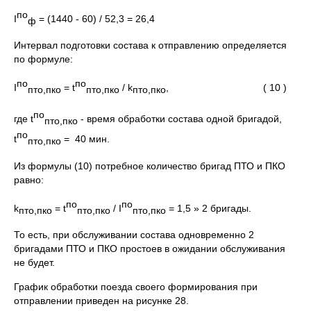
по
I
= (1440 - 60) / 52,3 = 26,4
ф
Интервал подготовки состава к отправлению определяется
по формуле:
по
по
I
= t
/ k
, ( 10 )
пто,пко
пто,пко
пто,пко
по
где t
- время обработки состава одной бригадой,
пто,пко
по
t
= 40 мин.
пто,пко
Из формулы (10) потребное количество бригад ПТО и ПКО
равно:
по
по
k
= t
/ I
= 1,5 » 2 бригады.
пто,пко
пто,пко
пто,пко
То есть, при обслуживании состава одновременно 2
бригадами ПТО и ПКО простоев в ожидании обслуживания
не будет.
График обработки поезда своего формирования при
отправлении приведен на рисунке 28.