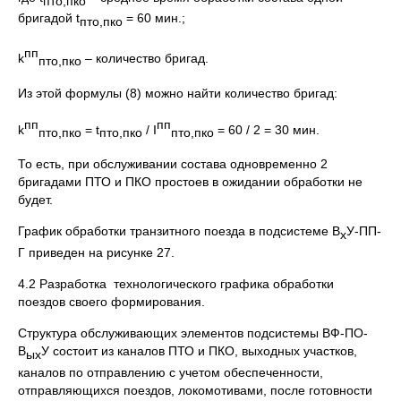
пто,пко
бригадой t
= 60 мин.;
пто,пко
пп
k
– количество бригад.
пто,пко
Из этой формулы (8) можно найти количество бригад:
пп
пп
k
= t
/ I
= 60 / 2 = 30 мин.
пто,пко
пто,пко
пто,пко
То есть, при обслуживании состава одновременно 2
бригадами ПТО и ПКО простоев в ожидании обработки не
будет.
График обработки транзитного поезда в подсистеме В
У-ПП-
х
Г приведен на рисунке 27.
4.2 Разработка технологического графика обработки
поездов своего формирования.
Структура обслуживающих элементов подсистемы ВФ-ПО-
В
У состоит из каналов ПТО и ПКО, выходных участков,
ых
каналов по отправлению с учетом обеспеченности,
отправляющихся поездов, локомотивами, после готовности