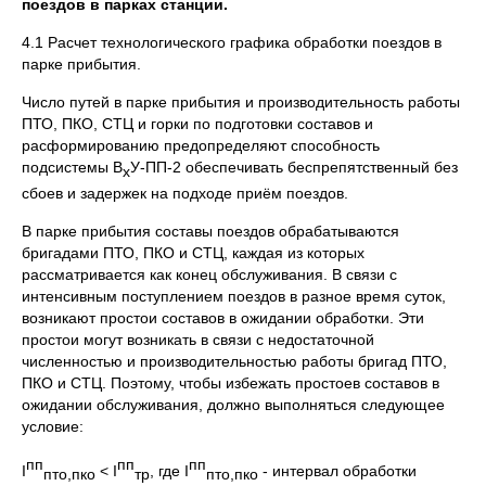
поездов в парках станции.
4.1 Расчет технологического графика обработки поездов в
парке прибытия.
Число путей в парке прибытия и производительность работы
ПТО, ПКО, СТЦ и горки по подготовки составов и
расформированию предопределяют способность
подсистемы В
У-ПП-2 обеспечивать беспрепятственный без
х
сбоев и задержек на подходе приём поездов.
В парке прибытия составы поездов обрабатываются
бригадами ПТО, ПКО и СТЦ, каждая из которых
рассматривается как конец обслуживания. В связи с
интенсивным поступлением поездов в разное время суток,
возникают простои составов в ожидании обработки. Эти
простои могут возникать в связи с недостаточной
численностью и производительностью работы бригад ПТО,
ПКО и СТЦ. Поэтому, чтобы избежать простоев составов в
ожидании обслуживания, должно выполняться следующее
условие:
пп
пп
пп
I
< I
, где I
- интервал обработки
пто,пко
тр
пто,пко