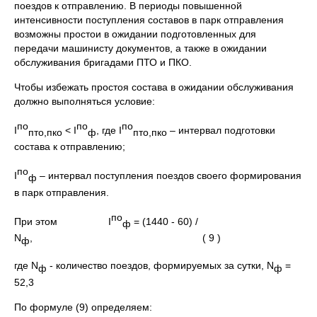
поездов к отправлению. В периоды повышенной
интенсивности поступления составов в парк отправления
возможны простои в ожидании подготовленных для
передачи машинисту документов, а также в ожидании
обслуживания бригадами ПТО и ПКО.
Чтобы избежать простоя состава в ожидании обслуживания
должно выполняться условие:
по
по
по
I
< I
, где I
– интервал подготовки
пто,пко
ф
пто,пко
состава к отправлению;
по
I
– интервал поступления поездов своего формирования
ф
в парк отправления.
по
При этом I
= (1440 - 60) /
ф
N
, ( 9 )
ф
где N
- количество поездов, формируемых за сутки, N
=
ф
ф
52,3
По формуле (9) определяем: