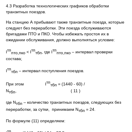
4.3 Разработка технологических графиков обработки
транзитных поездов.
На станцию А прибывают также транзитные поезда, которые
следуют без переработки. Эти поезда обслуживаются
бригадами ПТО и ПКО. Чтобы избежать простоя их в
ожидании обслуживания, должно выполняться условие:
тп
тп
тп
I
< I
, где I
– интервал проверки
пто,пко
тбп
пто,пко
состава;
тп
I
– интервал поступления поездов.
тбп
тп
При этом I
= (1440 - 60) /
тбп
N
, ( 11 )
тбп
где N
– количество транзитных поездов, следующих без
тбп
переработки, за сутки, принимаем N
= 24.
тбп
По формуле (11) определяем:
тп