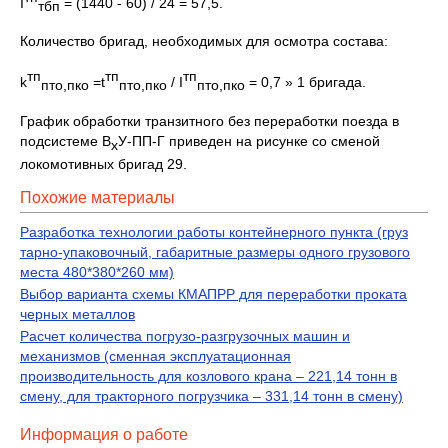
I
= (1440 - 60) / 24 = 57,5.
тбп
Количество бригад, необходимых для осмотра состава:
тп
тп
тп
k
=t
/ I
= 0,7 » 1 бригада.
пто,пко
пто,пко
пто,пко
График обработки транзитного без переработки поезда в
подсистеме В
У-ПП-Г приведен на рисунке со сменой
х
локомотивных бригад 29.
Похожие материалы
Разработка технологии работы контейнерного пункта (груз
тарно-упаковочный, габаритные размеры одного грузового
места 480*380*260 мм)
Выбор варианта схемы КМАПРР для переработки проката
черных металлов
Расчет количества погрузо-разгрузочных машин и
механизмов (сменная эксплуатационная
производительность для козлового крана – 221,14 тонн в
смену, для тракторного погрузчика – 331,14 тонн в смену)
Информация о работе