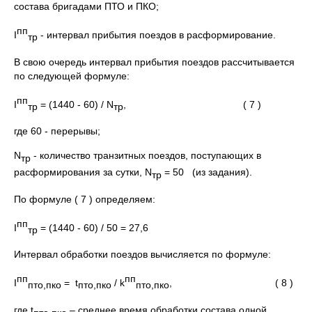
состава бригадами ПТО и ПКО;
пп
I
- интервал прибытия поездов в расформирование.
тр
В свою очередь интервал прибытия поездов рассчитывается
по следующей формуле:
пп
I
= (1440 - 60) / N
, ( 7 )
тр
тр
где 60 - перерывы;
N
- количество транзитных поездов, поступающих в
тр
расформирования за сутки, N
= 50 (из задания).
тр
По формуле ( 7 ) определяем:
пп
I
= (1440 - 60) / 50 = 27,6
тр
Интервал обработки поездов вычисляется по формуле:
пп
пп
I
= t
/ k
, ( 8 )
пто,пко
пто,пко
пто,пко
где t
– среднее время обработки состава одной