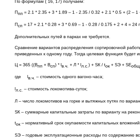
По формулам ( 16, 17) получаем:
П
= 2.1 * 2.35 + 3 * 1.89 – 1 - 2.35 / 0.32 + 2.1 * 0.5 + (2 – 1
пп
П
= 17 + 2.1 * 0.28 + 3 * 0.69 – 1 - 0.28 / 0.175 + 2 + 4 = 24 
сп
Дополнительных путей в парках не требуется.
Сравнение вариантов распределения сортировочной работы
приведенных к одному году. Тогда целевая функция будет и
Ц = 365 ((В
+ В
) * l
+ Л * l
) + SК / t
+ SЭ + SЕ
пп
сп
в.ч.
л.с.
ок
общ
где l
– стоимость одного вагоно-часа;
в.ч.
l
– стоимость локомотива-суток;
л.с.
Л – число локомотивов на горке и вытяжных путях по вариан
SК – суммарные капитальные затраты по варианту на реконс
t
– нормативный срок окупаемости капитальных вложений
ок
SЭ – годовые эксплуатационные расходы по содержанию вс