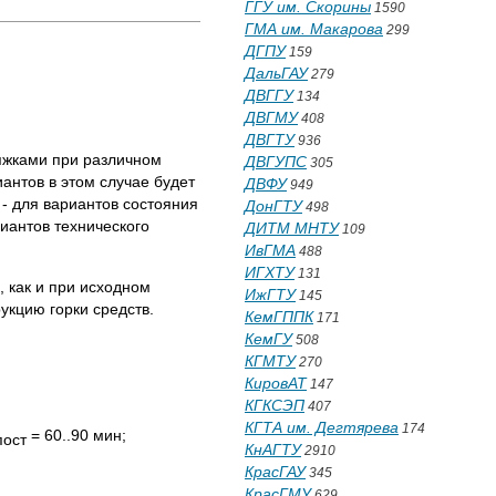
ГГУ им. Скорины
1590
ГМА им. Макарова
299
ДГПУ
159
ДальГАУ
279
ДВГГУ
134
ДВГМУ
408
ДВГТУ
936
яжками при различном
ДВГУПС
305
нтов в этом случае будет
ДВФУ
949
 - для вариантов состояния
ДонГТУ
498
риантов технического
ДИТМ МНТУ
109
ИвГМА
488
ИГХТУ
131
 как и при исходном
ИжГТУ
145
укцию горки средств.
КемГППК
171
КемГУ
508
КГМТУ
270
КировАТ
147
КГКСЭП
407
КГТА им. Дегтярева
174
= 60..90 мин;
пост
КнАГТУ
2910
КрасГАУ
345
КрасГМУ
629