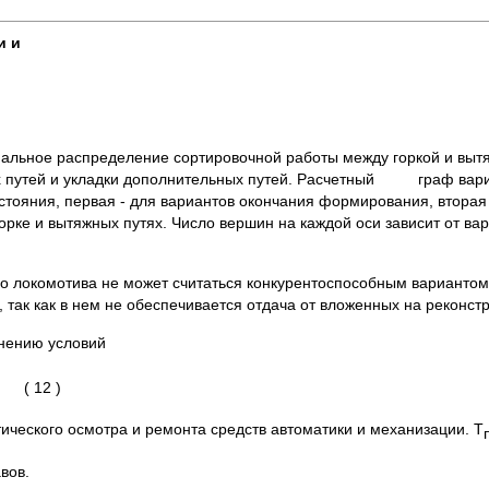
и и
имальное распределение сортировочной работы между горкой и выт
ых путей и укладки дополнительных путей. Расчетный граф вариа
стояния, первая - для вариантов окончания формирования, вторая
 горке и вытяжных путях. Число вершин на каждой оси зависит от ва
о локомотива не может считаться конкурентоспособным вариантом,
 так как в нем не обеспечивается отдача от вложенных на реконстр
лнению условий
 )
ического осмотра и ремонта средств автоматики и механизации. T
вов.