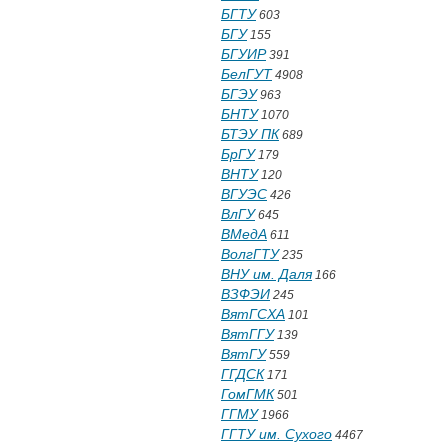
БГТУ
603
БГУ
155
БГУИР
391
БелГУТ
4908
БГЭУ
963
БНТУ
1070
БТЭУ ПК
689
БрГУ
179
ВНТУ
120
ВГУЭС
426
ВлГУ
645
ВМедА
611
ВолгГТУ
235
ВНУ им. Даля
166
ВЗФЭИ
245
ВятГСХА
101
ВятГГУ
139
ВятГУ
559
ГГДСК
171
ГомГМК
501
ГГМУ
1966
ГГТУ им. Сухого
4467