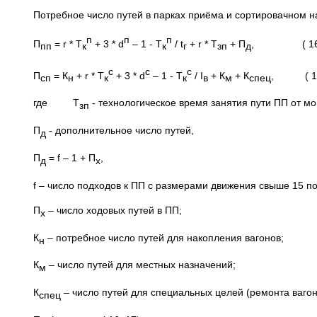
Потребное число путей в парках приёма и сортировачном 
п
п
п
П
= r * Т
+ 3 * d
– 1 - Т
/ t
+ r * Т
+ П
, ( 16 
пп
к
к
г
зп
д
с
с
с
П
= К
+ r * Т
+ 3 * d
– 1 - Т
/ I
+ К
+ К
, ( 17
сп
н
к
к
в
м
спец
где Т
- технологическое время занятия пути ПП от мо
зп
П
- дополнительное число путей,
д
П
= f – 1 + П
,
д
х
f – число подходов к ПП с размерами движения свыше 15 по
П
– число ходовых путей в ПП;
х
К
– потребное число путей для накопления вагонов;
н
К
– число путей для местных назначений;
м
К
– число путей для специальных целей (ремонта вагон
спец