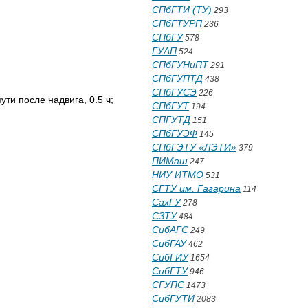
СПбГТИ (ТУ)
293
СПбГТУРП
236
СПбГУ
578
ГУАП
524
СПбГУНиПТ
291
СПбГУПТД
438
СПбГУСЭ
226
ти после надвига, 0.5 ч;
СПбГУТ
194
СПГУТД
151
СПбГУЭФ
145
СПбГЭТУ «ЛЭТИ»
379
ПИМаш
247
НИУ ИТМО
531
СГТУ им. Гагарина
114
СахГУ
278
СЗТУ
484
СибАГС
249
СибГАУ
462
СибГИУ
1654
СибГТУ
946
СГУПС
1473
СибГУТИ
2083