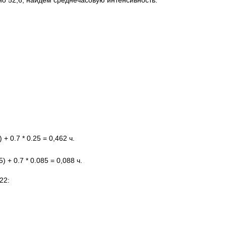
 52,6; найдем среднечасовую интенсивность:
5) + 0.7 * 0.25 = 0,462 ч.
85) + 0.7 * 0.085 = 0,088 ч.
22: