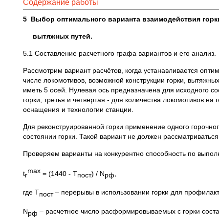
Содержание работы
5
Выбор оптимального варианта взаимодействия горк
вытяжных путей.
5.1 Составление расчетного графа вариантов и его анализ.
Рассмотрим вариант расчётов, когда устанавливается опт
числе локомотивов, возможной конструкции горки, вытяжн
иметь 5 осей. Нулевая ось предназначена для исходного со
горки, третья и четвертая - для количества локомотивов на
оснащения и технологии станции.
Для реконструированной горки применение одного горочног
состоянии горки. Такой вариант не должен рассматриваться,
Проверяем варианты на конкурентно способность по выпо
max
t
= (1440 - T
) / N
, ( 12
r
пост
рф
где T
– перерывы в использовании горки для профилакт
пост
N
– расчетное число расформировываемых с горки соста
рф