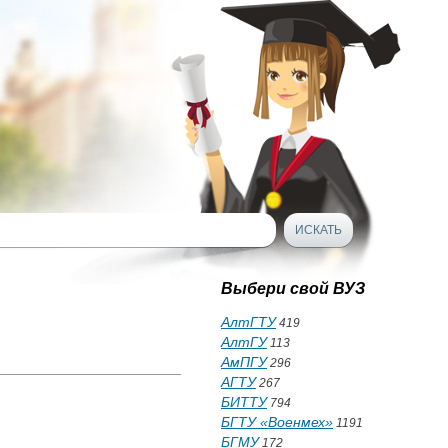
Выбери свой ВУЗ
АлтГТУ
419
АлтГУ
113
АмПГУ
296
АГТУ
267
БИТТУ
794
БГТУ «Военмех»
1191
БГМУ
172