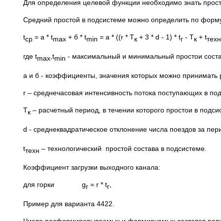
Для определения целевой функции необходимо знать просто
Средний простой в подсистеме можно определить по форм
t
= а * t
+ б * t
= а * ((r * Т
+ 3 * d - 1) * t
- Т
+ t
ср
max
min
к
г
к
техн
где t
,t
- максимальный и минимальный простои соста
max
min
а и б - коэффициенты, значения которых можно принимать 
r – среднечасовая интенсивность потока поступающих в по
Т
– расчетный период, в течении которого простои в подс
к
d - среднеквадратическое отклонение числа поездов за пер
t
– технологический простой состава в подсистеме.
техн
Коэффициент загрузки выходного канала:
для горки g
= r * t
,
г
г
Пример для варианта 4422.