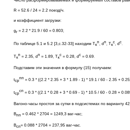
Число расформировываемых и формируемых составов равно
R = 52.6 / 24 = 2.2 поезд/ч.
и коэффициент загрузки:
g
= 2.2 * 21.9 / 60 = 0.803;
г
п
п
с
с
По таблице 5.1 и 5.2 [3,с.32-33] находим Т
, d
, Т
, d
.
к
к
п
п
с
с
Т
= 2.35, d
= 1.89, Т
= 0.28, d
= 0.69.
к
к
Подставим эти значения в формулу (15) получаем:
пп
t
= 0.3 * ((2.2 * 2.35 + 3 * 1.89 - 1) * 19.1 / 60 - 2.35 + 0.2
ср
сп
t
= 0.3 * ((2.1 * 0.28 + 3 * 0.69 - 1) * 10.5 / 60 - 0.28 + 0.0
ср
Вагоно-часы простоя за сутки в подсистемах по варианту 42
В
= 0.462 * 2704 = 1249,3 ваг-час;
пп
В
= 0.088 * 2704 = 237,95 ваг-час.
сп