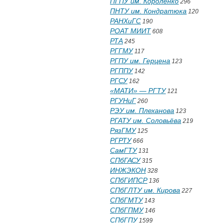
ПГПУ им. Короленко
296
ПНТУ им. Кондратюка
120
РАНХиГС
190
РОАТ МИИТ
608
РТА
245
РГГМУ
117
РГПУ им. Герцена
123
РГППУ
142
РГСУ
162
«МАТИ» — РГТУ
121
РГУНиГ
260
РЭУ им. Плеханова
123
РГАТУ им. Соловьёва
219
РязГМУ
125
РГРТУ
666
СамГТУ
131
СПбГАСУ
315
ИНЖЭКОН
328
СПбГИПСР
136
СПбГЛТУ им. Кирова
227
СПбГМТУ
143
СПбГПМУ
146
СПбГПУ
1599