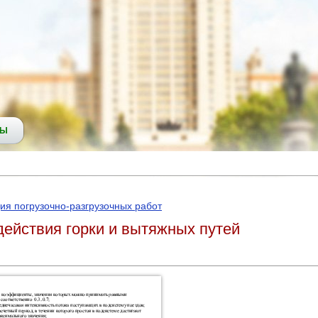
СЫ
ия погрузочно-разгрузочных работ
ействия горки и вытяжных путей