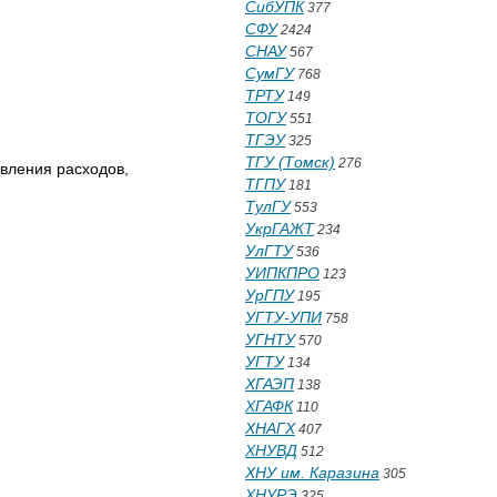
СибУПК
377
СФУ
2424
СНАУ
567
СумГУ
768
ТРТУ
149
ТОГУ
551
ТГЭУ
325
ТГУ (Томск)
276
вления расходов,
ТГПУ
181
ТулГУ
553
УкрГАЖТ
234
УлГТУ
536
УИПКПРО
123
УрГПУ
195
УГТУ-УПИ
758
УГНТУ
570
УГТУ
134
ХГАЭП
138
ХГАФК
110
ХНАГХ
407
ХНУВД
512
ХНУ им. Каразина
305
ХНУРЭ
325