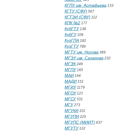
КГПУ им. Астафьева
133
КГТУ (СФУ)
567
КГТЭИ (СФУ)
112
КПК №2
177
КубГТУ
138
КубГУ
109
КузГПА
182
КузГТУ
789
МГТУ им. Носова
369
МГЭУ им. Сахарова
232
МГЭК
249
МГПУ
165
МАИ
144
МАДИ
151
МГИУ
1179
МГОУ
121
МГСУ
331
МГУ
273
МГУКИ
101
МГУПИ
225
МГУПС (МИИТ)
637
МГУТУ
122