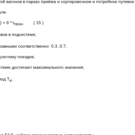
й вагонов в парках приёма и сортировочном и потребное путевое 
уле
) + б * t
, ( 15 )
техн
вов в подсистеме;
равными соответственно 0.3..0.7;
дсистему поездов;
истеме достигают максимального значения;
иод Т
;
к