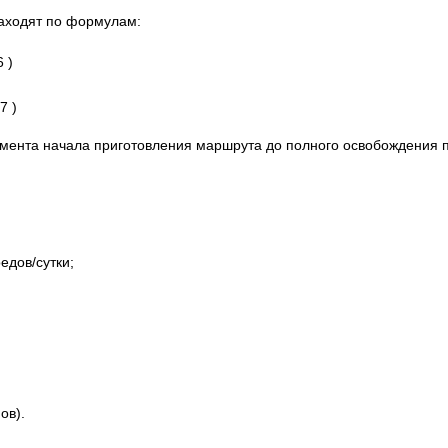
находят по формулам:
)
 )
мента начала приготовления маршрута до полного освобождения пу
едов/сутки;
ов).