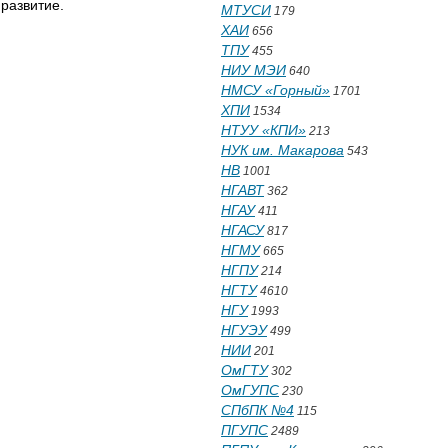
развитие.
МТУСИ
179
ХАИ
656
ТПУ
455
НИУ МЭИ
640
НМСУ «Горный»
1701
ХПИ
1534
НТУУ «КПИ»
213
НУК им. Макарова
543
НВ
1001
НГАВТ
362
НГАУ
411
НГАСУ
817
НГМУ
665
НГПУ
214
НГТУ
4610
НГУ
1993
НГУЭУ
499
НИИ
201
ОмГТУ
302
ОмГУПС
230
СПбПК №4
115
ПГУПС
2489