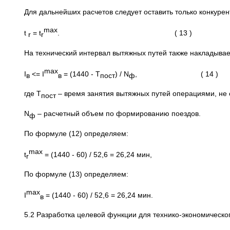
Для дальнейших расчетов следует оставить только конкуре
max
t
= t
. ( 13 )
r
r
На технический интервал вытяжных путей также накладыва
max
I
<= I
= (1440 - T
) / N
, ( 14 )
в
в
пост
ф
где T
– время занятия вытяжных путей операциями, не
пост
N
– расчетный объем по формированию поездов.
ф
По формуле (12) определяем:
max
t
= (1440 - 60) / 52,6 = 26,24 мин,
r
По формуле (13) определяем:
max
I
= (1440 - 60) / 52,6 = 26,24 мин.
в
5.2 Разработка целевой функции для технико-экономическо