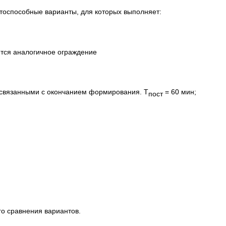
нтоспособные варианты, для которых выполняет:
ется аналогичное ограждение
 связанными с окончанием формирования. T
= 60 мин;
пост
го сравнения вариантов.