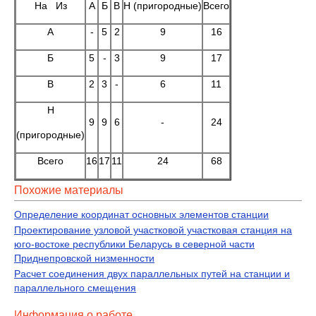
На Из
А
Б
В
Н (пригородные)
Всего
А
-
5
2
9
16
Б
5
-
3
9
17
В
2
3
-
6
11
Н
9
9
6
-
24
(пригородные)
Всего
16
17
11
24
68
Похожие материалы
Определение координат основных элементов станции
Проектирование узловой участковой участковая станция на
юго-востоке республики Беларусь в северной части
Приднепровской низменности
Расчет соединения двух параллельных путей на станции и
параллельного смещения
Информация о работе