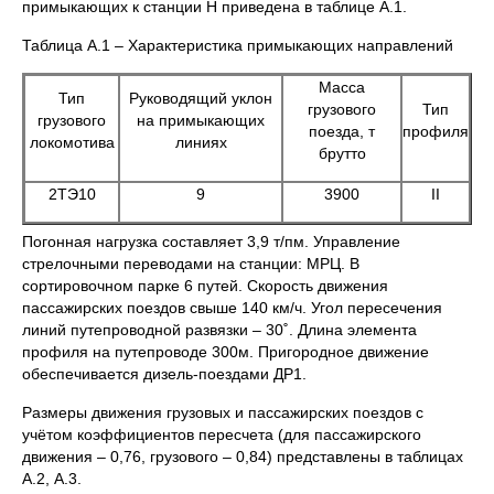
примыкающих к станции Н приведена в таблице А.1.
Таблица А.1 – Характеристика примыкающих направлений
Масса
Тип
Руководящий уклон
грузового
Тип
грузового
на примыкающих
поезда, т
профиля
локомотива
линиях
брутто
2ТЭ10
9
3900
II
Погонная нагрузка составляет 3,9 т/пм. Управление
стрелочными переводами на станции: МРЦ. В
сортировочном парке 6 путей. Скорость движения
пассажирских поездов свыше 140 км/ч. Угол пересечения
линий путепроводной развязки – 30˚. Длина элемента
профиля на путепроводе 300м. Пригородное движение
обеспечивается дизель-поездами ДР1.
Размеры движения грузовых и пассажирских поездов с
учётом коэффициентов пересчета (для пассажирского
движения – 0,76, грузового – 0,84) представлены в таблицах
А.2, А.3.