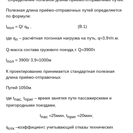
Полезная длина приёмо-отправочных путей определяется
по формуле:
l
= Q/ q
, (В.1)
пол
п
где q
– расчётная погонная нагрузка на путь, q=3,9т/п.м.
п
Q-масса состава грузового поезда,т. Q=3900т.
l
= 3900/ 3,9=1000м
пол
К проектированию принимается стандартная полезная
длина приёмо-отправочных
Путей 1050м.
где t
t
–
время занятия пути пассажирскими и
пас,
приг
пригородными поездами,
t
=25мин, t
=20мин;
пас
приг
q
–коэффициент, учитывающий отказы технических
отк