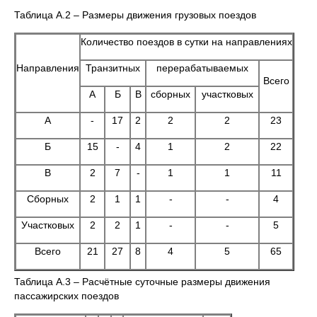
Таблица А.2 – Размеры движения грузовых поездов
Количество поездов в сутки на направлениях
Направления
Транзитных
перерабатываемых
Всего
А
Б
В
сборных
участковых
А
-
17
2
2
2
23
Б
15
-
4
1
2
22
В
2
7
-
1
1
11
Сборных
2
1
1
-
-
4
Участковых
2
2
1
-
-
5
Всего
21
27
8
4
5
65
Таблица А.3 – Расчётные суточные размеры движения
пассажирских поездов