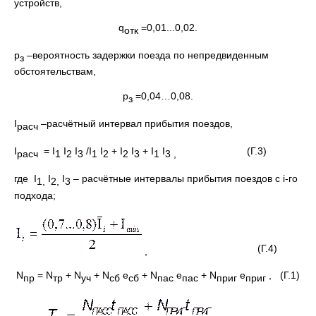
устройств,
q
=0,01...0,02.
отк
p
–вероятность задержки поезда по непредвиденным
з
обстоятельствам,
p
=0,04…0,08.
з
I
–расчётный интервал прибытия поездов,
расч
I
= I
I
I
/I
I
+ I
I
+ I
I
(Г.3)
расч
1
2
3
1
2
2
3
1
3 ,
где I
I
I
– расчётные интервалы прибытия поездов с i-го
1,
2,
3
подхода;
(Г.4)
,
N
= N
+ N
+ N
e
+ N
e
+ N
e
, (Г.1)
пр
т
р
уч
сб
сб
пас
пас
приг
приг