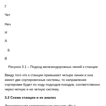
Г
Чет
Неч
Н
А
Б
В
Рисунок 3.1 – Подход железнодорожных линий к станции
Ввиду того что к станции примыкает четыре линии и она
имеет две сортировочные системы, то направление
сортировки будет по ходу подходов поездов, соответственно
через четную и не четную систему.
3.2 Схема станции и ее анализ
Двухсторонняя сортировочная станция «Н» с