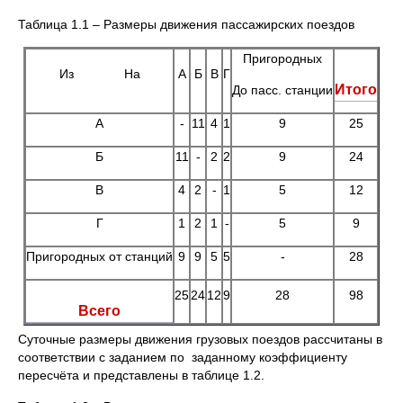
Таблица 1.1 – Размеры движения пассажирских поездов
Пригородных
Из На
А
Б
В
Г
Итого
До пасс. станции
А
-
11
4
1
9
25
Б
11
-
2
2
9
24
В
4
2
-
1
5
12
Г
1
2
1
-
5
9
Пригородных от станций
9
9
5
5
-
28
25
24
12
9
28
98
Всего
Суточные размеры движения грузовых поездов рассчитаны в
соответствии с заданием по заданному коэффициенту
пересчёта и представлены в таблице 1.2.