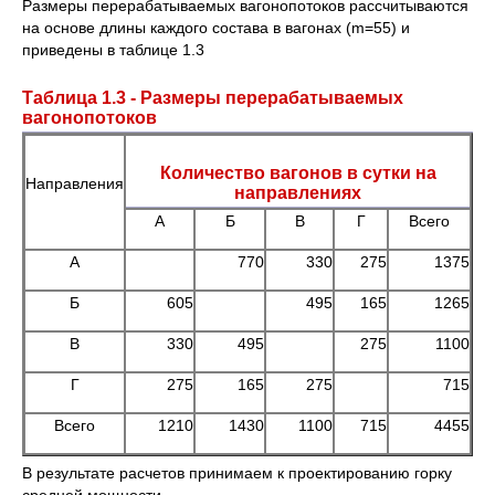
Размеры перерабатываемых вагонопотоков рассчитываются
на основе длины каждого состава в вагонах (m=55) и
приведены в таблице 1.3
Таблица 1.3 - Размеры перерабатываемых
вагонопотоков
Количество вагонов в сутки на
Направления
направлениях
А
Б
В
Г
Всего
А
770
330
275
1375
Б
605
495
165
1265
В
330
495
275
1100
Г
275
165
275
715
Всего
1210
1430
1100
715
4455
В результате расчетов принимаем к проектированию горку