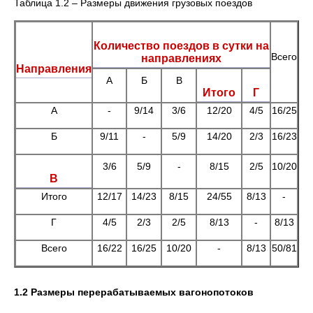
Таблица 1.2 – Размеры движения грузовых поездов
Количество поездов в сутки на
Всего
направлениях
Направления
А
Б
В
Итого
Г
А
-
9/14
3/6
12/20
4/5
16/25
Б
9/11
-
5/9
14/20
2/3
16/23
3/6
5/9
-
8/15
2/5
10/20
В
Итого
12/17
14/23
8/15
24/55
8/13
-
Г
4/5
2/3
2/5
8/13
-
8/13
Всего
16/22
16/25
10/20
-
8/13
50/81
1.2 Размеры перерабатываемых вагонопотоков