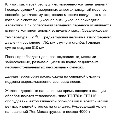
Климат, как и всей республики, умеренно-континентальный.
Господствующий в умеренных широтах западный перенос
способствует частому вторжению морских воздушных масс,
которые в системе циклонов-антициклонов приходят с
Атлантики. При ослаблении западного переноса усиливается
влияние континентальных воздушных масс. Среднегодовая
о
температура 6,2
С. Среднегодовая величина атмосферного
давления составляет 751 мм ртутного столба. Годовая
сумма осадков 610 мм.
Почвы преобладают дерново-подзолистые, местами
заболоченные, развивающиеся на водно-ледниковых
песчанисто-пылеватых лёссовидных супесях.
Данная территория расположена на северной окраине
подзоны широколиственно-сосновых лесов.
Железнодорожные направления примыкающие к станции
обрабатываются тепловозами типа ТЭП70 и 2ТЭ116,
оборудованы автоматической блокировкой и электрической
централизацией стрелок на станциях. Руководящий уклон
направлений 7‰. Масса грузового поезда 4000 т.