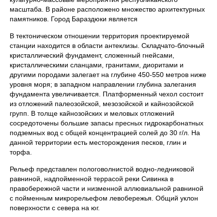
масштаба. В районе расположено множество архитектурных
памятников. Город Бараздюки является
В тектоническом отношении территория проектируемой
станции находится в области антеклизы. Складчато-блочный
кристаллический фундамент, сложенный гнейсами,
кристаллическими сланцами, гранитами, диоритами и
другими породами залегает на глубине 450-550 метров ниже
уровня моря; в западном направлении глубина залегания
фундамента увеличивается. Платформенный чехол состоит
из отложений палеозойской, мезозойской и кайнозойской
групп. В толще кайнозойских и меловых отложений
сосредоточены большие запасы пресных гидрокарбонатных
подземных вод с общей концентрацией солей до 30 г/л. На
данной территории есть месторождения песков, глин и
торфа.
Рельеф представлен пологоволнистой водно-ледниковой
равниной, надпойменной террасой реки Сивинка в
правобережной части и низменной аллювиальной равниной
с пойменным микрорельефом левобережья. Общий уклон
поверхности с севера на юг.