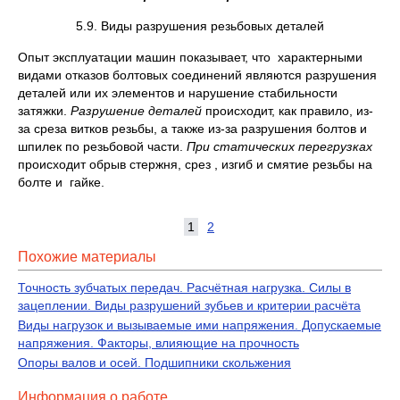
5.9. Виды разрушения резьбовых деталей
Опыт эксплуатации машин показывает, что характерными
видами отказов болтовых соединений являются разрушения
деталей или их элементов и нарушение стабильности
затяжки.
Разрушение деталей
происходит, как правило, из-
за среза витков резьбы, а также из-за разрушения болтов и
шпилек по резьбовой части.
При статических перегрузках
происходит обрыв стержня, срез , изгиб и смятие резьбы на
болте и гайке.
1
2
Похожие материалы
Точность зубчатых передач. Расчётная нагрузка. Силы в
зацеплении. Виды разрушений зубьев и критерии расчёта
Виды нагрузок и вызываемые ими напряжения. Допускаемые
напряжения. Факторы, влияющие на прочность
Опоры валов и осей. Подшипники скольжения
Информация о работе