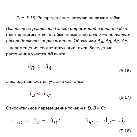
Рис. 5.16.
Распределение нагрузки по виткам гайки
Вследствие различного знака деформаций винта и гайки
(винт растягивается, а гайка сжимается)
нагрузка по виткам
распределяется неравномерно
. Обозначим
Δ
, Δ
, Δ
, Δ
А
В
С
D
– перемещения соответствующих точек. Вследствие
растяжения участка
АВ
винта:
(5.16)
а вследствие сжатия участка
CD
гайки:
(5.17)
Относительное перемещение точек
А
и
D
,
В
и
С
:
(5.18)