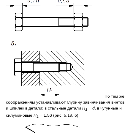
По тем же
соображениям устанавливают глубину завинчивания винтов
и шпилек в детали: в стальные детали
Н
=
d
, в чугунные и
1
силуминовые
Н
=
1,5
d
(рис. 5.19, б).
1