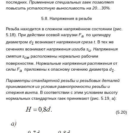
последних.
Применение специальных гаек позволяет
повысить усталостную выносливость на 20…30%.
5.8. Напряжения в резьбе
Резьба находится в сложном напряжённом состоянии (рис.
5.18). При действии осевой нагрузки
F
по цилиндру
а
диаметром
d
возникают
напряжения среза
t
. В тех же
1
сечениях возникают
напряжения изгиба
s
.
Напряжения
и
смятия
s
расположены нормально рабочим
см
поверхностям.
Нормальные напряжения растяжения
от
силы
F
приложены к опасному сечению диаметра
d
.
а
1
Параметры стандартной резьбы и резьбовых деталей
принимаются из условия равнопрочности резьбы и
стержня винта.
В соответствии с этим условием высоту
нормальных стандартных гаек принимают (рис. 5.19, а):
(5.20)