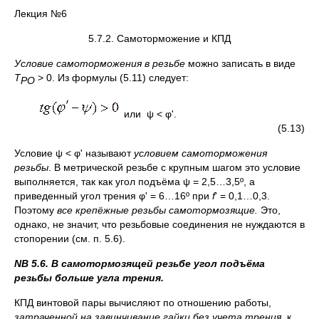
Лекция №6
5.7.2. Самоторможение и КПД
Условие самоторможения в резьбе
можно записать в виде
Т
> 0. Из формулы (5.11) следует:
РО
или ψ < φʹ.
(5.13)
Условие ψ < φʹ называют
условием самоторможения
резьбы
. В метрической резьбе с крупным шагом это условие
выполняется, так как угол подъёма ψ = 2,5…3,5º, а
приведенный угол трения φʹ = 6…16º при
f
ʹ = 0,1…0,3.
Поэтому
все крепёжные резьбы самотормозящие.
Это,
однако, не значит, что резьбовые соединения не нуждаются в
стопорении (см. п. 5.6).
NB 5.6. В самотормозящей резьбе угол подъёма
резьбы больше угла трения.
КПД винтовой пары вычисляют по отношению работы,
затраченной на завинчивание гайки
без учета трения
, к