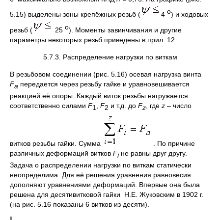
о
5.15) выделены зоны крепёжных резьб (
4
) и ходовых
о
резьб (
25
). Моменты завинчивания и другие
параметры некоторых резьб приведены в прил. 12.
5.7.3. Распределение нагрузки по виткам
В резьбовом соединении (рис. 5.16) осевая нагрузка винта
F
передается через резьбу гайке и уравновешивается
а
реакцией её опоры. Каждый виток резьбы нагружается
соответственно силами
F
,
F
и т.д. до
F
, где
z
– число
1
2
z
витков резьбы гайки. Сумма
. По причине
различных деформаций витков
F
не равны друг другу.
i
Задача о распределении нагрузки по виткам статически
неопределима. Для её решения уравнения равновесия
дополняют уравнениями деформаций. Впервые она была
решена для десятивитковой гайки Н.Е. Жуковским в 1902 г.
(на рис. 5.16 показаны 6 витков из десяти).