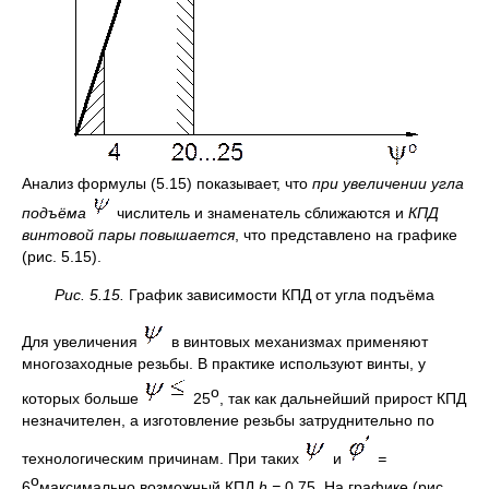
Анализ формулы (5.15) показывает, что
при увеличении угла
подъёма
числитель и знаменатель сближаются и
КПД
винтовой пары повышается
, что представлено на графике
(рис. 5.15).
Рис. 5.15.
График зависимости КПД от угла подъёма
Для увеличения
в винтовых механизмах применяют
многозаходные резьбы. В практике используют винты, у
о
которых больше
25
, так как дальнейший прирост КПД
незначителен, а изготовление резьбы затруднительно по
технологическим причинам. При таких
и
=
о
6
максимально возможный КПД
h =
0,75. На графике (рис.