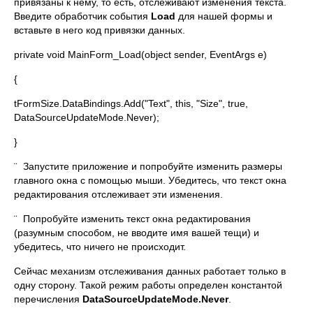
привязаны к нему, то есть, отслеживают изменения текста.
Введите обработчик события
Load
для нашей формы и
вставьте в него код привязки данных.
private void MainForm_Load(object sender, EventArgs e)
{
tFormSize.DataBindings.Add("Text", this, "Size", true,
DataSourceUpdateMode.Never);
}
¨ Запустите приложение и попробуйте изменить размеры
главного окна с помощью мыши. Убедитесь, что текст окна
редактирования отслеживает эти изменения.
¨ Попробуйте изменить текст окна редактирования
(разумным способом, не вводите имя вашей тещи) и
убедитесь, что ничего не происходит.
Сейчас механизм отслеживания данных работает только в
одну сторону. Такой режим работы определен константой
перечисления
DataSourceUpdateMode.Never
.