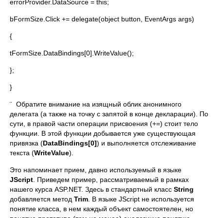
errorProvider.DataSource = this;
bFormSize.Click += delegate(object button, EventArgs args)
{
tFormSize.DataBindings[0].WriteValue();
};
}
¨ Обратите внимание на изящный облик анонимного
делегата (а также на точку с запятой в конце декларации). По
сути, в правой части операции присвоения (+=) стоит тело
функции. В этой функции добывается уже существующая
привязка (
DataBindings[0]
) и выполняется отслеживание
текста (
WriteValue
).
Это напоминает прием, давно используемый в языке
JScript
. Приведем пример, рассматриваемый в рамках
нашего курса ASP.NET. Здесь в стандартный класс
String
добавляется метод
Trim
. В языке JScript не используется
понятие класса, в нем каждый объект самостоятелен, но