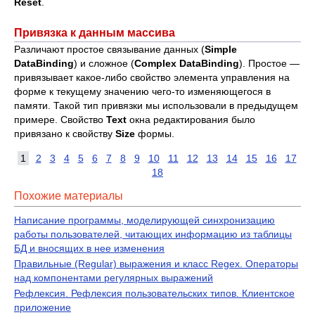
Reset
.
Привязка к данным массива
Различают простое связывание данных (
Simple
DataBinding
) и сложное (
Complex DataBinding
). Простое —
привязывает какое-либо свойство элемента управления на
форме к текущему значению чего-то изменяющегося в
памяти. Такой тип привязки мы использовали в предыдущем
примере. Свойство
Text
окна редактирования было
привязано к свойству
Size
формы.
1
2
3
4
5
6
7
8
9
10
11
12
13
14
15
16
17
18
Похожие материалы
Написание программы, моделирующей синхронизацию
работы пользователей, читающих информацию из таблицы
БД и вносящих в нее изменения
Правильные (Regular) выражения и класс Regex. Операторы
над компонентами регулярных выражений
Рефлексия. Рефлексия пользовательских типов. Клиентское
приложение