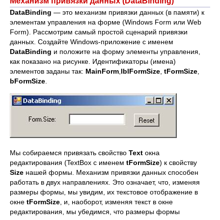
Механизм привязки данных (DataBinding)
DataBinding
— это механизм привязки данных (в памяти) к
элементам управления на форме (Windows Form или Web
Form). Рассмотрим самый простой сценарий привязки
данных. Создайте Windows-приложение с именем
DataBinding
и положите на форму элементы управления,
как показано на рисунке. Идентификаторы (имена)
элементов заданы так:
MainForm
,
lblFormSize
,
tFormSize
,
b
FormSize
.
Мы собираемся привязать свойство
Text
окна
редактирования (TextBox с именем
tFormSize
) к свойству
Size
нашей формы. Механизм привязки данных способен
работать в двух направлениях. Это означает, что, изменяя
размеры формы, мы увидим, их текстовое отображение в
окне
tFormSize
, и, наоборот, изменяя текст в окне
редактирования, мы убедимся, что размеры формы