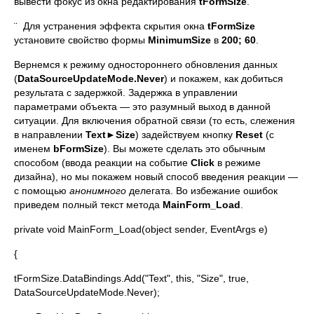
вывести фокус из окна редактирования
tFormSize
.
¨ Для устранения эффекта скрытия окна
tFormSize
установите свойство формы
MinimumSize
в
200; 60
.
Вернемся к режиму одностороннего обновления данных
(
DataSourceUpdateMode.Never
) и покажем, как добиться
результата с задержкой. Задержка в управлении
параметрами объекта — это разумный выход в данной
ситуации. Для включения обратной связи (то есть, слежения
в направлении
Text
►
Size
) задействуем кнопку
Reset
(с
именем
b
FormSize
). Вы можете сделать это обычным
способом (ввода реакции на событие
Click
в режиме
дизайна), но мы покажем новый способ введения реакции —
с помощью
анонимного
делегата. Во избежание ошибок
приведем полный текст метода
MainForm_Load
.
private void MainForm_Load(object sender, EventArgs e)
{
tFormSize.DataBindings.Add("Text", this, "Size", true,
DataSourceUpdateMode.Never);