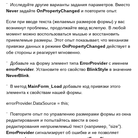
¨ Исследуйте другие варианты задания параметров. Вместо
Never
задайте
OnPropertyChanged
и повторите опыт.
Если при вводе текста (желаемых размеров формы) у вас
возникнут проблемы, продолжайте ввод вслепую. В любой
момент можно воспользоваться мышью и восстановить
приемлемые размеры. Этот опыт показывает, что механизм
привязки данных в режиме
OnPropertyChanged
действует в
обе стороны и реагирует мгновенно.
¨ Добавьте на форму элемент типа
ErrorProvider
с именем
errorProvider
. Установите его свойство
BlinkStyle
в значение
NeverBlink
.
¨ В метод
MainForm_Load
добавьте код привязки этого
элемента к свойствам нашей формы.
errorProvider.DataSource = this;
¨ Повторите опыт по управлению размерами формы из окна
редактирования и попытайтесь ввести в окно
редактирования
неприемлемый
текст (например, "size").
ErrorProvider
сигнализирует об ошибке и не позволяет