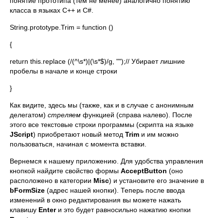
понятие прототипа (тем не менее) аналогично понятию
класса в языках C++ и C#.
String.prototype.Trim = function ()
{
return this.replace (/(^\s*)|(\s*$)/g, "");// Убирает лишние
пробелы в начале и конце строки
}
Как видите, здесь мы (также, как и в случае с анонимным
делегатом)
стреляем
функцией (справа налево). После
этого все текстовые строки программы (скрипта на языке
JScript
) приобретают новый метод
Trim
и им можно
пользоваться, начиная с момента вставки.
Вернемся к нашему приложению. Для удобства управления
кнопкой найдите свойство формы
AcceptButton
(оно
расположено в категории
Misc
) и установите его значение в
b
FormSize
(адрес нашей кнопки). Теперь после ввода
изменений в окно редактирования вы можете нажать
клавишу
Enter
и это будет равносильно нажатию кнопки