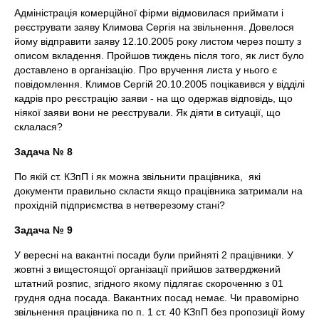
Адміністрація комерційної фірми відмовилася приймати і
реєструвати заяву Климова Сергія на звільнення. Довелося
йому відправити заяву 12.10.2005 року листом через пошту з
описом вкладення. Пройшов тиждень після того, як лист було
доставлено в організацію. Про вручення листа у нього є
повідомлення. Климов Сергій 20.10.2005 поцікавився у відділі
кадрів про реєстрацію заяви - на що одержав відповідь, що
ніякої заяви вони не реєстрували. Як діяти в ситуації, що
склалася?
Задача № 8
По якій ст. КЗпП і як можна звільнити працівника, які
документи правильно скласти якщо працівника затримали на
прохідній підприємства в нетверезому стані?
Задача № 9
У вересні на вакантні посади були прийняті 2 працівники. У
жовтні з вищестоящої організації прийшов затверджений
штатний розпис, згідного якому підлягає скороченню з 01
грудня одна посада. Вакантних посад немає. Чи правомірно
звільнення працівника по п. 1 ст. 40 КЗпП без пропозиції йому