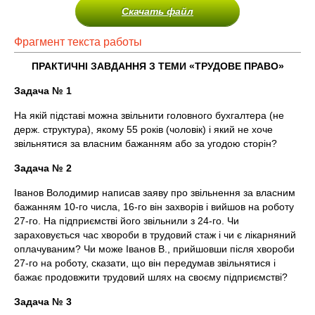
Скачать файл
Фрагмент текста работы
ПРАКТИЧНІ ЗАВДАННЯ З ТЕМИ «ТРУДОВЕ ПРАВО»
Задача № 1
На якій підставі можна звільнити головного бухгалтера (не
держ. структура), якому 55 років (чоловік) і який не хоче
звільнятися за власним бажанням або за угодою сторін?
Задача №
2
Іванов Володимир написав заяву про звільнення за власним
бажанням 10-го числа, 16-го він захворів і вийшов на роботу
27-го. На підприємстві його звільнили з 24-го. Чи
зараховується час хвороби в трудовий стаж і чи є лікарняний
оплачуваним? Чи може Іванов В., прийшовши після хвороби
27-го на роботу, сказати, що він передумав звільнятися і
бажає продовжити трудовий шлях на своєму підприємстві?
Задача №
3