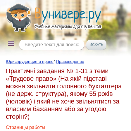
Юриспруденция и право
Правоведение
\
Практичні завдання № 1-31 з теми
«Трудове право» (На якій підставі
можна звільнити головного бухгалтера
(не держ. структура), якому 55 років
(чоловік) і який не хоче звільнятися за
власним бажанням або за угодою
сторін?)
Страницы работы