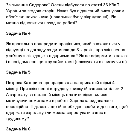
Звільнення Сидорової Олени відбулося по статті 36 КЗпП
України за згодою сторін. Наказ був підписаний виконуючим
обов'язки начальника (начальник був у відрядженні). Як
можна відновиться назад на роботі?
Задача №
4
Як правильно попередити працівника, який знаходиться у
відпустці по догляду за дитиною до 3-х років, про звільнення
у зв'язку з ліквідацією підприємства? Як це оформити в наказі
і в повідомленні центру зайнятості (показувати в списку чи ні).
Задача №
5
Петрова Катерина пропрацювала на приватній фірмі 4
місяці. При звільненні в трудову книжку їй записали тільки 2.
А зарплату за останній місяць платити відмовилися,
мотивуючи помилками в роботі. Зарплата видавалася
неофіційно. Підкажіть, що їй необхідно зробити для того, щоб
одержати зарплату і чи можна спростувати запис в
трудовому?
Задача № 6