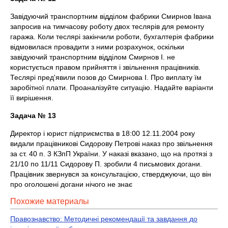
Завідуючий транспортним відділом фабрики Смирнов Івана
запросив на тимчасову роботу двох теслярів для ремонту
гаража. Коли теслярі закінчили роботи, бухгалтерія фабрики
відмовилася провадити з ними розрахунок, оскільки
завідуючий транспортним відділом Смирнов І. не
користується правом прийняття і звільнення працівників.
Теслярі пред'явили позов до Смирнова І. Про виплату їм
заробітної плати. Проаналізуйте ситуацію. Надайте варіанти
її вирішення.
Задача № 13
Директор і юрист підприємства в 18:00 12.11.2004 року
видали працівникові Сидорову Петрові наказ про звільнення
за ст. 40 п. 3 КЗпП України. У наказі вказано, що на протязі з
21/10 по 11/11 Сидорову П. зробили 4 письмових догани.
Працівник звернувся за консультацією, стверджуючи, що він
про оголошені догани нічого не знає
Похожие материалы
Правознавство: Методичні рекомендації та завдання до