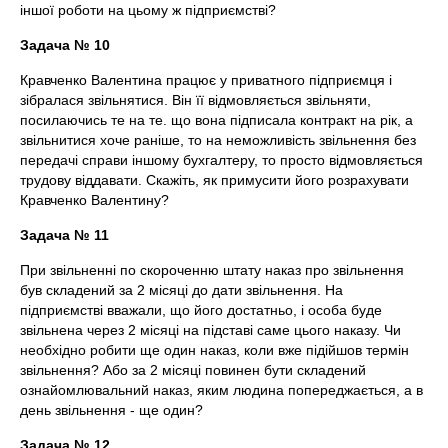
іншої роботи на цьому ж підприємстві?
Задача № 10
Кравченко Валентина працює у приватного підприємця і
зібралася звільнятися. Він її відмовляється звільняти,
посилаючись те на те. що вона підписала контракт на рік, а
звільнитися хоче раніше, то на неможливість звільнення без
передачі справи іншому бухгалтеру, то просто відмовляється
трудову віддавати. Скажіть, як примусити його розрахувати
Кравченко Валентину?
Задача № 11
При звільненні по скороченню штату наказ про звільнення
був складений за 2 місяці до дати звільнення. На
підприємстві вважали, що його достатньо, і особа буде
звільнена через 2 місяці на підставі саме цього наказу. Чи
необхідно робити ще один наказ, коли вже підійшов термін
звільнення? Або за 2 місяці повинен бути складений
ознайомлювальний наказ, яким людина попереджається, а в
день звільнення - ще один?
Задача № 12