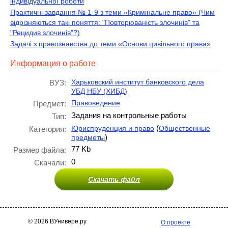
індивідуальної роботи
Практичні завдання № 1-9 з теми «Кримінальне право» (Чим
відрізняються такі поняття: "Повторюваність злочинів" та
"Рецидив злочинів"?)
Задачі з правознавства до теми «Основи цивільного права»
Информация о работе
Харьковский институт банковского дела
ВУЗ:
УБД НБУ (ХИБД)
Правоведение
Предмет:
Задания на контрольные работы
Тип:
(
Юриспруденция и право
Общественные
Категория:
)
предметы
77 Kb
Размер файла:
0
Скачали:
Скачать файл
© 2026 ВУнивере.ру
О проекте