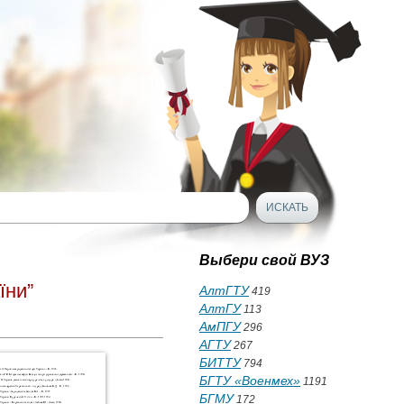
Выбери свой ВУЗ
їни”
АлтГТУ
419
АлтГУ
113
АмПГУ
296
АГТУ
267
БИТТУ
794
БГТУ «Военмех»
1191
БГМУ
172