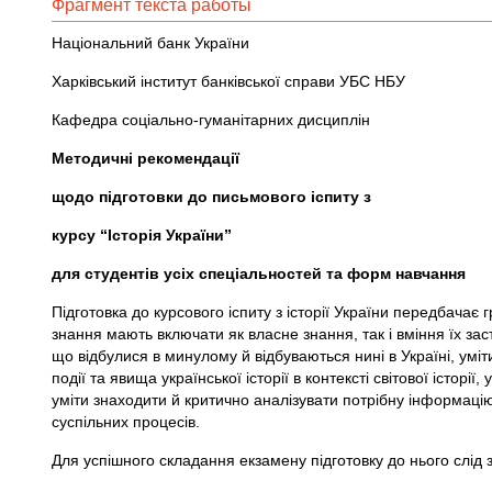
Фрагмент текста работы
Національний банк України
Харківський інститут банківської справи УБС НБУ
Кафедра соціально-гуманітарних дисциплін
Методичні рекомендації
щодо підготовки до письмового іспиту з
курсу “Історія України”
для студентів усіх спеціальностей та форм навчання
Підготовка до курсового іспиту з історії України передбача
знання мають включати як власне знання, так і вміння їх зас
що відбулися в минулому й відбуваються нині в Україні, умі
події та явища української історії в контексті світової історії
уміти знаходити й критично аналізувати потрібну інформацію 
суспільних процесів.
Для успішного складання екзамену підготовку до нього слід 