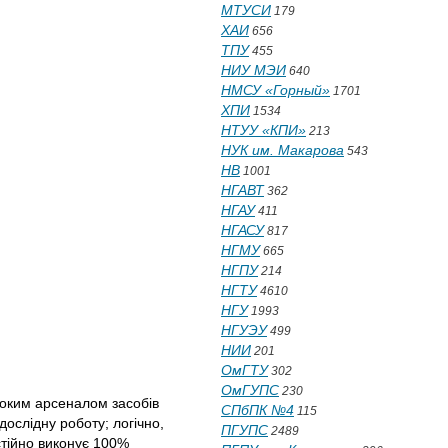
МТУСИ
179
ХАИ
656
ТПУ
455
НИУ МЭИ
640
НМСУ «Горный»
1701
ХПИ
1534
НТУУ «КПИ»
213
НУК им. Макарова
543
НВ
1001
НГАВТ
362
НГАУ
411
НГАСУ
817
НГМУ
665
НГПУ
214
НГТУ
4610
НГУ
1993
НГУЭУ
499
НИИ
201
ОмГТУ
302
ОмГУПС
230
роким арсеналом засобів
СПбПК №4
115
дослідну роботу; логічно,
ПГУПС
2489
стійно виконує 100%