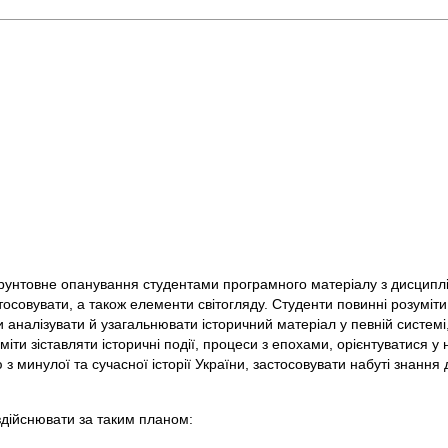
є грунтовне опанування студентами програмного матеріалу з дисципл
тосовувати, а також елементи світогляду. Студенти повинні розуміти
ти аналізувати й узагальнювати історичний матеріал у певній систем
, уміти зіставляти історичні події, процеси з епохами, орієнтуватися у н
з минулої та сучасної історії України, застосовувати набуті знання
здійснювати за таким планом: