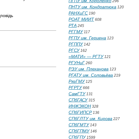
ПГПУ им. Короленко
296
ПНТУ им. Кондратюка
120
РАНХиГС
190
дповідь
РОАТ МИИТ
608
РТА
245
РГГМУ
117
РГПУ им. Герцена
123
РГППУ
142
РГСУ
162
«МАТИ» — РГТУ
121
РГУНиГ
260
РЭУ им. Плеханова
123
РГАТУ им. Соловьёва
219
РязГМУ
125
РГРТУ
666
СамГТУ
131
СПбГАСУ
315
ИНЖЭКОН
328
СПбГИПСР
136
СПбГЛТУ им. Кирова
227
СПбГМТУ
143
СПбГПМУ
146
СПбГПУ
1599