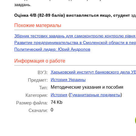
завдань.
Оцінка 4/В (82-89 балів) виставляється якщо, студент
зд
Похожие материалы
Збірник тестових завдань для самоконтролю контролю рівня зн
Развитие предпринимательства в Смоленской области в пери
Политический лидер: Юрий Андропов
Информация о работе
Харьковский институт банковского дела 
ВУЗ:
История Украины
Предмет:
Методические указания и пособия
Тип:
(
)
История
Гуманитарные предметы
Категория:
74 Kb
Размер файла:
0
Скачали: