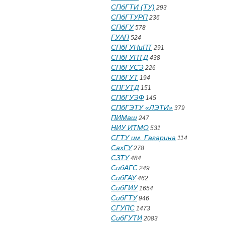
СПбГТИ (ТУ)
293
СПбГТУРП
236
СПбГУ
578
ГУАП
524
СПбГУНиПТ
291
СПбГУПТД
438
СПбГУСЭ
226
СПбГУТ
194
СПГУТД
151
СПбГУЭФ
145
СПбГЭТУ «ЛЭТИ»
379
ПИМаш
247
НИУ ИТМО
531
СГТУ им. Гагарина
114
СахГУ
278
СЗТУ
484
СибАГС
249
СибГАУ
462
СибГИУ
1654
СибГТУ
946
СГУПС
1473
СибГУТИ
2083