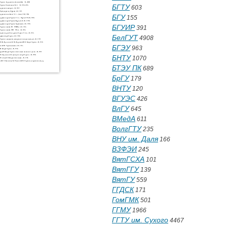
БГТУ
603
БГУ
155
БГУИР
391
БелГУТ
4908
БГЭУ
963
БНТУ
1070
БТЭУ ПК
689
БрГУ
179
ВНТУ
120
ВГУЭС
426
ВлГУ
645
ВМедА
611
ВолгГТУ
235
ВНУ им. Даля
166
ВЗФЭИ
245
ВятГСХА
101
ВятГГУ
139
ВятГУ
559
ГГДСК
171
ГомГМК
501
ГГМУ
1966
ГГТУ им. Сухого
4467