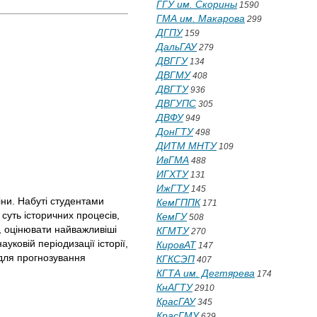
ГГУ им. Скорины
1590
ГМА им. Макарова
299
ДГПУ
159
ДальГАУ
279
ДВГГУ
134
ДВГМУ
408
ДВГТУ
936
ДВГУПС
305
ДВФУ
949
ДонГТУ
498
ДИТМ МНТУ
109
ИвГМА
488
ИГХТУ
131
ИжГТУ
145
іни. Набуті студентами
КемГППК
171
 суть історичних процесів,
КемГУ
508
і, оцінювати найважливіші
КГМТУ
270
ауковій періодизації історії,
КировАТ
147
 для прогнозування
КГКСЭП
407
КГТА им. Дегтярева
174
КнАГТУ
2910
КрасГАУ
345
КрасГМУ
629