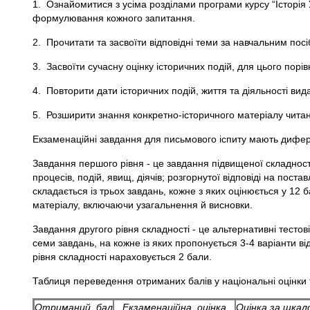
1. Ознайомитися з усіма розділами програми курсу “Історія
формулювання кожного запитання.
2. Прочитати та засвоїти відповідні теми за навчальним посі
3. Засвоїти сучасну оцінку історичних подій, для цього порі
4. Повторити дати історичних подій, життя та діяльності вида
5. Розширити знання конкретно-історичного матеріалу чита
Екзаменаційні завдання для письмового іспиту мають дифере
Завдання першого рівня - це завдання підвищеної складност
процесів, подій, явищ, діячів; розгорнутої відповіді на пос
складається із трьох завдань, кожне з яких оцінюється у 12 
матеріалу, включаючи узагальнення й висновки.
Завдання другого рівня складності - це альтернативні тестові
семи завдань, на кожне із яких пропонується 3-4 варіанти в
рівня складності нараховується 2 бали.
Таблиця переведення отриманих балів у національні оцінки 
Отриманий бал
Екзаменаційна оцінка
Оцінка за шка