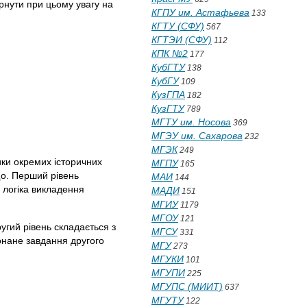
рнути при цьому увагу на
КГПУ им. Астафьева
133
КГТУ (СФУ)
567
КГТЭИ (СФУ)
112
КПК №2
177
КубГТУ
138
КубГУ
109
КузГПА
182
КузГТУ
789
МГТУ им. Носова
369
МГЭУ им. Сахарова
232
МГЭК
249
ики окремих історичних
МГПУ
165
ощо. Перший рівень
МАИ
144
, логіка викладення
МАДИ
151
МГИУ
1179
МГОУ
121
ругий рівень складається з
МГСУ
331
конане завдання другого
МГУ
273
МГУКИ
101
МГУПИ
225
МГУПС (МИИТ)
637
МГУТУ
122