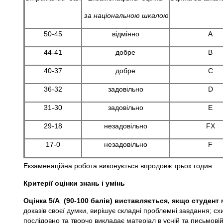
за національною шкалою
50-45
відмінно
A
44-41
добре
B
40-37
добре
C
36-32
задовільно
D
31-30
задовільно
E
29-18
незадовільно
FX
17-0
незадовільно
F
Екзаменаційна робота виконується впродовж трьох годин.
Критерії оцінки знань і умінь
Оцінка 5/А (90-100 балів) виставляється, якщо студент
доказів своєї думки, вирішує складні проблемні завдання; с
послідовно та творчо викладає матеріал в усній та письмові