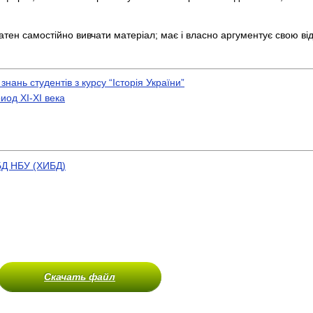
атен самостійно вивчати матеріал; має і власно аргументує свою ві
ань студентів з курсу “Історія України”
од XI-XI века
УБД НБУ (ХИБД)
Скачать файл