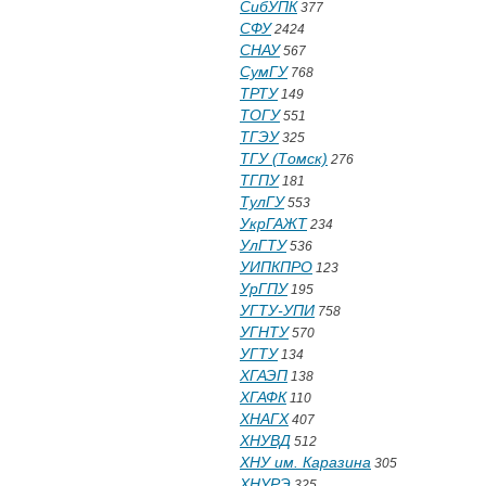
СибУПК
377
СФУ
2424
СНАУ
567
СумГУ
768
ТРТУ
149
ТОГУ
551
ТГЭУ
325
ТГУ (Томск)
276
ТГПУ
181
ТулГУ
553
УкрГАЖТ
234
УлГТУ
536
УИПКПРО
123
УрГПУ
195
УГТУ-УПИ
758
УГНТУ
570
УГТУ
134
ХГАЭП
138
ХГАФК
110
ХНАГХ
407
ХНУВД
512
ХНУ им. Каразина
305
ХНУРЭ
325