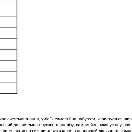
має системні знання, уміє їх самостійно набувати, користується ши
хильний до системно-наукового аналізу; самостійно виконує науково-
й формі; активно використовує знання в практичній діяльності, само