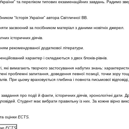
 України” та переліком типових екзаменаційних завдань. Радимо зве
бником “Історія України” автора Світличної ВВ.
вняти засвоєний за посібником матеріал з даними новітніх джерел.
тних історичних діячів.
нням рекомендованої додаткової літератури.
нційований характер і складаються з двох блоків-рівнів.
і, які вимагають творчого застосування набутих знань: характерист
тавлені проблемні запитання, доведення певної позиції, точки зору т
балів. При цьому враховується глибина і повнота письмової відповіді
 завдання про події й факти, історичних діячів, хронологічні дати. Д
ідповідей. Студент має вибрати правильну із них. За кожне вірно ви
та оцінки
ECTS
.
лою
ECTS