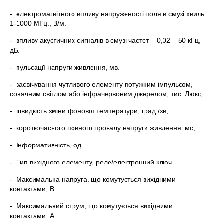
- електромагнітного впливу напруженості поля в смузі хвиль
1-1000 МГц., В/м.
- впливу акустичних сигналів в смузі частот – 0,02 – 50 кГц,
дБ.
- пульсації напруги живлення, мв.
- засвічування чутливого елементу потужним імпульсом,
сонячним світлом або інфрачервоним джерелом, тис. Люкс;
- швидкість зміни фонової температури, град./хв;
- короткочасного повного провалу напруги живлення, мс;
- Інформативність, од.
- Тип вихідного елементу, реле/електронний ключ.
- Максимальна напруга, що комутується вихідними
контактами, В.
- Максимальний струм, що комутується вихідними
контактами, А.