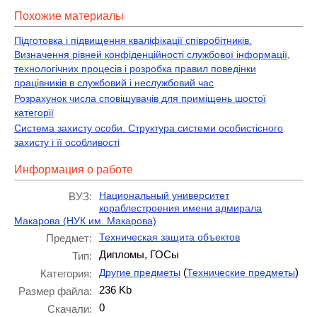
Похожие материалы
Підготовка і підвищення кваліфікації співробітників.
Визначення рівней конфіденційності службової інформації,
технологічних процесів і розробка правил поведінки
працівників в службовий і неслужбовий час
Розрахунок числа сповіщувачів для приміщень шостої
категорії
Система захисту особи. Структура системи особистісного
захисту і її особливості
Информация о работе
Национальный университет
ВУЗ:
кораблестроения имени адмирала
Макарова (НУК им. Макарова)
Техническая защита объектов
Предмет:
Дипломы, ГОСы
Тип:
(
)
Другие предметы
Технические предметы
Категория:
236 Kb
Размер файла:
0
Скачали: