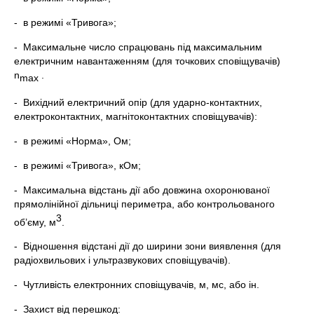
- в режимі «Тривога»;
- Максимальне число спрацювань під максимальним
електричним навантаженням (для точкових сповіщувачів)
n
.
max
- Вихідний електричний опір (для ударно-контактних,
електроконтактних, магнітоконтактних сповіщувачів):
- в режимі «Норма», Ом;
- в режимі «Тривога», кОм;
- Максимальна відстань дії або довжина охоронюваної
прямолінійної дільниці периметра, або контрольованого
3
об’єму, м
.
- Відношення відстані дії до ширини зони виявлення (для
радіохвильових і ультразвукових сповіщувачів).
- Чутливість електронних сповіщувачів, м, мс, або ін.
- Захист від перешкод: