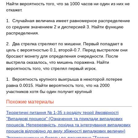
Найти вероятность того, что за 1000 часов ни один из них не
откажет.
1. Случайная величина имеет равномерное распределение
со средним значением 2 и дисперсией 3. Найти функцию
распределения.
2. Два стрелка стреляют по мишени. Первый попадает в
цель с вероятностью 0.1, второй-0.7. Перед выстрелом они
бросают монету для определения очередности. После
выстрела оказалось, что мишень поражена. Найти
вероятность того, что стрелял первый игрок.
1. Вероятность крупного выигрыша в некоторой лотерее
равна 0.0015. Найти вероятность того, что на 2000
участников хотя бы один получит крупный
Похожие материалы
Теоретичні питання № 1-35 з розділу теорії ймовірності
"Випадкові процеси" (Означення та приклади випадкових
процесів. Неперервність, похідна та інтегрування випадкових
процесів відповідно до виду збіжності випадкових величин)
Экзаменационные билеты по дисциплине "Теория