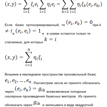
Если базис ортонормированный, то
при
k
и
и в сумме остаются только те
слагаемые, для которых
.
Возьмем в евклидовом простран­стве произвольный базис
. Рассмотрим числа их принято обозна­чать
через
всевозможные попарные
скалярные произведения базисных векторов. Их принято
обозна­чать через
и записывать в виде квадратной