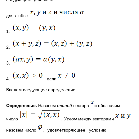
для любых
1.
2.
3.
4.
, если
Введем следующее определение.
Определение.
Назовем
длиной
вектора
и обо­значим
число
. Углом
между векторами
назовем число
, удовлетворяющее условию