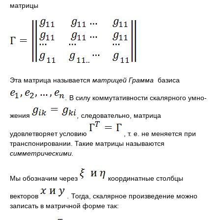
матрицы
Эта матрица называется
матрицей Грамма
базиса
.
В силу коммутативности скалярного умно­
жения
,
следовательно, матрица
удовлетворяет условию
, т. е. не меняется при
транспонировании. Такие матрицы называются
симметрическими.
Мы обозначим через
координатные столбцы
векторов
.
Тогда, скалярное произведение можно
записать в матрич­ной форме так: