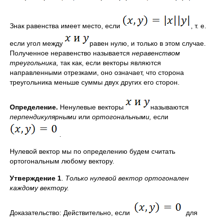
Знак равенства имеет место, если
, т. е.
если угол между
равен нулю, и только в этом случае.
Полученное неравенство называется
неравенством
треугольника,
так как, если векторы являются
направленными отрезками, оно означает, что сторона
треугольника меньше суммы двух других его сторон.
Определение.
Ненулевые векторы
называются
перпендикулярными
или
ортогональными,
если
.
Нулевой вектор мы по определению будем считать
ортогональным любому вектору.
Утверждение 1
.
Только нулевой вектор ортого­нален
каждому вектору.
Доказательство: Действительно, если
для