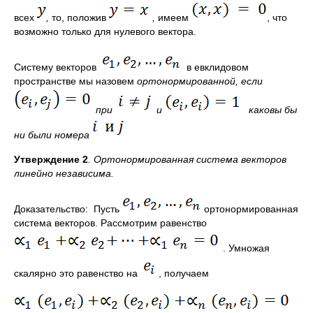
всех
,
то, поло­жив
,
имеем
, что
возможно только для нулевого вектора.
Систему векторов
в евклидовом
пространстве мы назовем
орто
нормированной
, если
при
и
каковы бы
ни были номера
Утверждение 2
. Ортонормированная система векторов
линейно независима.
Доказательство: Пусть
ортонорми­рованная
система векторов. Рассмотрим равенство
. Умножая
скалярно это равенство на
, получаем