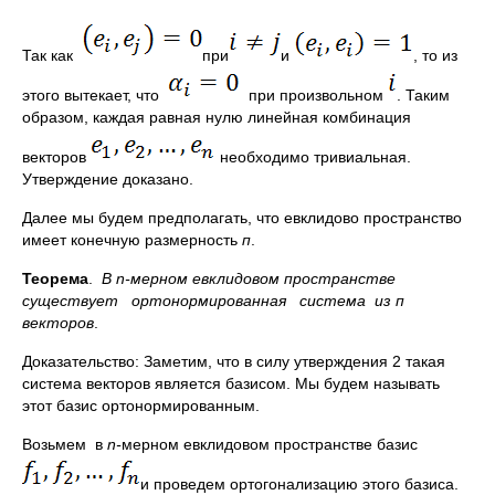
Так как
при
и
, то из
этого вытекает, что
при произвольном
. Таким
образом, каждая равная нулю линейная комбинация
векторов
необходимо тривиальная.
Утверждение доказано.
Далее мы будем предполагать, что евклидово про­странство
имеет конечную размерность
п
.
Теорема
.
В
n
-мерном евклидовом пространстве
существует ортонормированная система из п
векторов
.
Доказательство: Заметим, что в силу утверждения 2 такая
система векторов является базисом. Мы будем называть
этот базис ортонормированным.
Возьмем в
n
-
мерном евклидовом пространстве базис
и проведем ортогонализацию этого базиса.