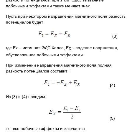
разности потенциалов, при этом ЭДС, вызванные
побочными эффектами также меняют знак.
Пусть при некотором направлении магнитного поля разность
потенциалов будет
(3)
где Ех - истинная ЭДС Холла, Е
- падение напряжения,
R
обусловленное побочными эффектами.
При изменении направления магнитного поля полная
разность потенциалов составит :
(
4)
Из (3) и (4) находим:
(5)
т.е. все побочные эффекты исключается.