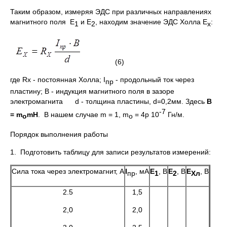
Таким образом, измеряя ЭДС при различных направлениях
магнитного поля Е
и Е
, находим значение ЭДС Холла Е
:
1
2
х
(6)
где Rx - постоянная Холла; I
- продольный ток через
пр
пластину; В - индукция магнитного поля в зазоре
электромагнита d - толщина пластины, d=0,2мм. Здесь
В
-7
=
m
m
H
. В нашем случае m = 1, m
= 4p 10
Гн/м.
о
о
Порядок выполнения работы
1. Подготовить таблицу для записи результатов измерений:
Сила тока через электромагнит, А
I
, мА
E
, В
E
, В
E
, В
пр
1
2
Хл
2.5
1,5
2,0
2,0