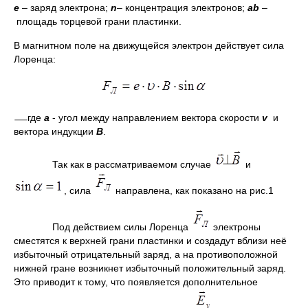
е
– заряд электрона;
n
– концентрация электронов;
а
b
–
площадь торцевой грани пластинки.
В магнитном поле на движущейся электрон действует сила
Лоренца:
где
a
- угол между направлением вектора скорости
v
и
вектора индукции
В
.
Так как в рассматриваемом случае
и
, сила
направлена, как показано на рис.1
Под действием силы Лоренца
электроны
сместятся к верхней грани пластинки и создадут вблизи неё
избыточный отрицательный заряд, а на противоположной
нижней гране возникнет избыточный положительный заряд.
Это приводит к тому, что появляется дополнительное