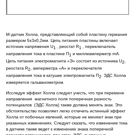
М-датчик Холла, представляющий собой пластину германия
размером 5х3х0,2мм. Цепь питания пластины включает
источник напряжения U
, реостат R
, переключатель
1
1
направления тока в пластине П
и миллиамперметр mА.
1
Цепь питания электромагнита «Э» состоит из источника U
,
2
реостата R
, амперметра «А» и переключателя
2
направления тока в катушке электромагнита П
. ЭДС Холла
2
измеряется гальванометром.
Исследуя эффект Холла следует учесть, что при перемене
направления магнитного поля поперечная разность
потенциалов (ЭДС Холла) также должна менять знак. Это
обстоятельство позволяет легко отличить истинный эффект
Холла от побочных явлений, которые не меняют знак при
указанных изменениях. Следует сказать, что изменение тока
в датчике также ведет к изменению знака поперечной