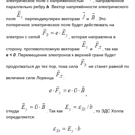
электрическое поле с напряженностью
, направленное
параллельно ребру
b
. Вектор напряжённости электрического
поля
перпендикулярен векторам
и
. Это
поперечное электрическое поле будет действовать на
электрон с силой
, которая направлена в
сторону, противоположную векторам
и
, так как
е
<
0
. Перемещение электронов к верхней грани будет
продолжаться до тех пор, пока сила
не станет равной по
величине силе Лоренца
:
,
откуда
. Так как
, то ЭДС Холла
определяется: