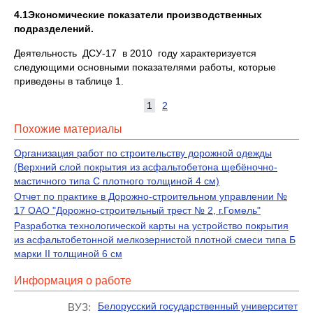
4.1Экономические показатели производственных
подразделе
ний.
Деятельность ДСУ-17 в 2010 году характеризуется
следующими основными показателями работы, которые
приведены в таблице 1.
1
2
Похожие материалы
Организация работ по строительству дорожной одежды
(Верхний слой покрытия из асфальтобетона щебёночно-
мастичного типа С плотного толщиной 4 см)
Отчет по практике в Дорожно-строительном управлении №
17 ОАО "Дорожно-строительный трест № 2, г.Гомель"
Разработка технологической карты на устройство покрытия
из асфальтобетонной мелкозернистой плотной смеси типа Б
марки II толщиной 6 см
Информация о работе
Белорусский государственный университет
ВУЗ: