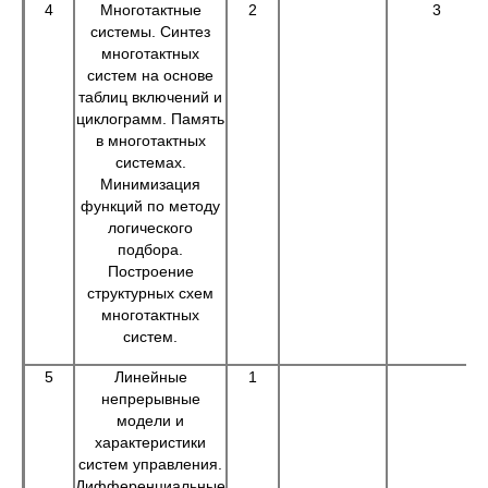
4
Многотактные
2
3
системы. Синтез
многотактных
систем на основе
таблиц включений и
циклограмм. Память
в многотактных
системах.
Минимизация
функций по методу
логического
подбора.
Построение
структурных схем
многотактных
систем.
5
Линейные
1
непрерывные
модели и
характеристики
систем управления.
Дифференциальные