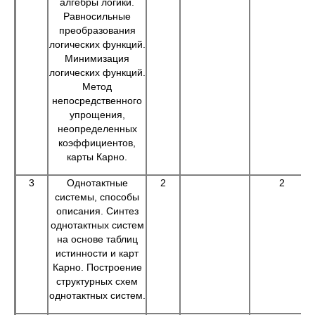
алгебры логики.
Равносильные
преобразования
логических функций.
Минимизация
логических функций.
Метод
непосредственного
упрощения,
неопределенных
коэффициентов,
карты Карно.
3
Однотактные
2
2
системы, способы
описания. Синтез
однотактных систем
на основе таблиц
истинности и карт
Карно. Построение
структурных схем
однотактных систем.