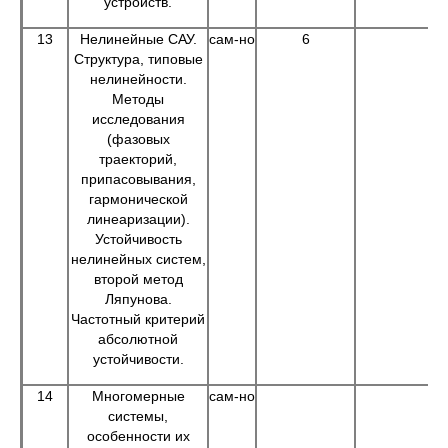
устройств.
13
Нелинейные САУ.
сам-но
6
Структура, типовые
нелинейности.
Методы
исследования
(фазовых
траекторий,
припасовывания,
гармонической
линеаризации).
Устойчивость
нелинейных систем,
второй метод
Ляпунова.
Частотный критерий
абсолютной
устойчивости.
14
Многомерные
сам-но
системы,
особенности их