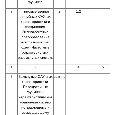
функция.
7
Типовые звенья
2
1,2
линейных САУ, их
характеристики и
соединения.
Эквивалентные
преобразования
алгоритмических
схем. Частотные
характеристики
разомкнутых систем.
1
2
3
4
5
8
Замкнутые САУ и их
сам-но
характеристики.
Передаточные
функции и
характеристические
уравнения систем
по задающему и
возмущающему