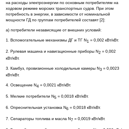
на расходы электроэнергии по основным потребителям на
ходовом режиме морских транспортных судов. При этом
потребность в энергии, в зависимости от номинальной
мощности ГД по группам потребителей составят [2]:
а) потребители независящие от внешних условий:
1. Вспомогательные механизмы ДГ и ТГ N
= 0,002 кВт/кВт.
1
2. Рулевая машина и навигационные приборы N
= 0,002
2
кВт/кВт.
3. Камбуз, провизионные холодильные камеры N
= 0,0023
3
кВт/кВт.
4. Освещение N
= 0,0021 кВт/кВт.
4
5. Мелкие потребители N
= 0,0018 кВт/кВт.
5
6. Опреснительная установка N
= 0,0018 кВт/кВт.
6
7. Сепараторы топлива и масла N
= 0,0019 кВт/кВт.
7