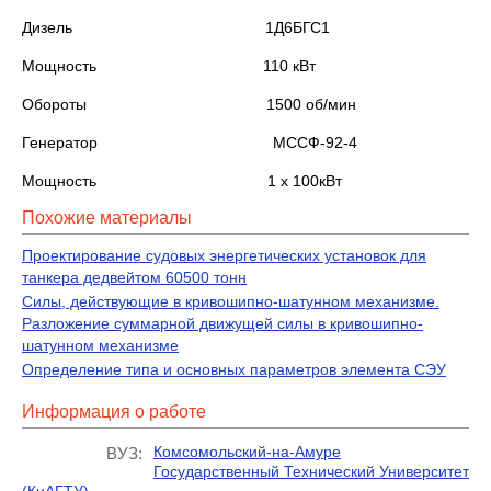
Дизель 1Д6БГС1
Мощность 110 кВт
Обороты 1500 об/мин
Генератор МССФ-92-4
Мощность 1 х 100кВт
Похожие материалы
Проектирование судовых энергетических установок для
танкера дедвейтом 60500 тонн
Силы, действующие в кривошипно-шатунном механизме.
Разложение суммарной движущей силы в кривошипно-
шатунном механизме
Определение типа и основных параметров элемента СЭУ
Информация о работе
Комсомольский-на-Амуре
ВУЗ:
Государственный Технический Университет