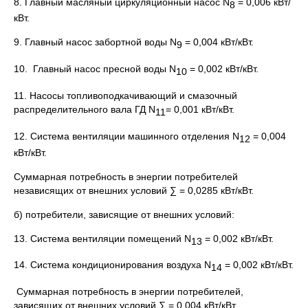
8. Главный масляный циркуляционный насос N
= 0,006 кВт/
8
кВт.
9. Главный насос забортной воды N
= 0,004 кВт/кВт.
9
10. Главный насос пресной воды N
= 0,002 кВт/кВт.
10
11. Насосы топливоподкачивающий и смазочный
распределительного вала ГД N
= 0,001 кВт/кВт.
11
12. Система вентиляции машинного отделения N
= 0,004
12
кВт/кВт.
Суммарная потребность в энергии потребителей
независящих от внешних условий ∑ = 0,0285 кВт/кВт.
б) потребители, зависящие от внешних условий:
13. Система вентиляции помещений N
= 0,002 кВт/кВт.
13
14. Система кондиционирования воздуха N
= 0,002 кВт/кВт.
14
Суммарная потребность в энергии потребителей,
зависящих от внешних условий ∑ = 0,004 кВт/кВт.