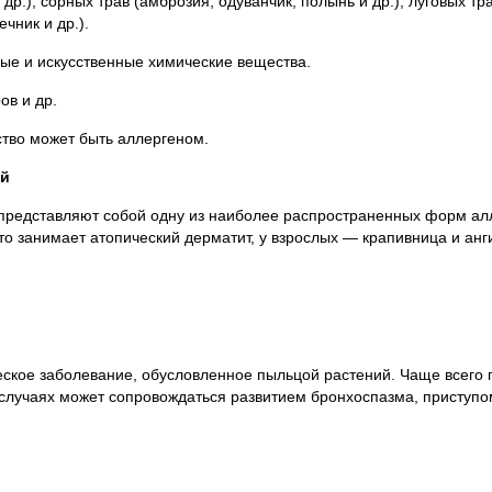
др.), сорных трав (амброзия, одуванчик, полынь и др.), луговых тр
ечник и др.).
ные и искусственные химические вещества.
ов и др.
тво может быть аллергеном.
ий
 представляют собой одну из наиболее распространенных форм алл
то занимает атопический дерматит, у взрослых — крапивница и анг
еское заболевание, обусловленное пыльцой растений. Чаще всего 
х случаях может сопровождаться развитием бронхоспазма, приступ