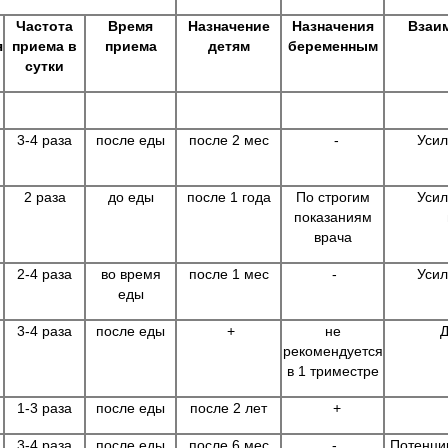
Частота
Время
Назначение
Назначения
Взаи
я
приема в
приема
детям
беременным
сутки
3-4 раза
после еды
после 2 мес
-
Усил
2 раза
до еды
после 1 года
По строгим
Усил
показаниям
врача
2-4 раза
во время
после 1 мес
-
Усил
еды
3-4 раза
после еды
+
не
Д
рекомендуется
в 1 триместре
1-3 раза
после еды
после 2 лет
+
3-4 раза
после еды
после 6 мес
-
Потенцир