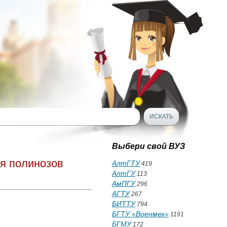
Выбери свой ВУЗ
я полинозов
АлтГТУ
419
АлтГУ
113
АмПГУ
296
АГТУ
267
БИТТУ
794
БГТУ «Военмех»
1191
БГМУ
172