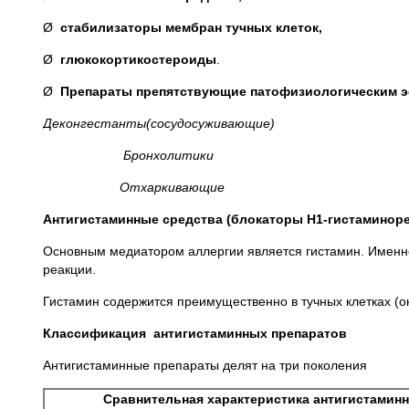
Ø
стабилизаторы мембран тучных клеток,
Ø
глюкокортикостероиды
.
Ø
Препараты препятствующие
патофизиологическим 
Деконгестанты(сосудосуживающие)
Бронхолитики
Отхаркивающие
Антигистаминные средства (блокаторы Н1-гистаминор
Основным медиатором аллергии является гистамин. Именн
реакции.
Гистамин содержится преимущественно в тучных клетках (
Классификация антигистаминных препаратов
Антигистаминные препараты делят на три поколения
Сравнительная характеристика антигистаминн