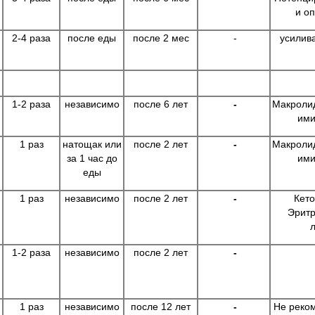
и о
2-4 раза
после еды
после 2 мес
-
усилива
1-2 раза
независимо
после 6 лет
-
Макролид
ими
1 раз
натощак или
после 2 лет
-
Макролид
за 1 час до
ими
еды
1 раз
независимо
после 2 лет
-
Кето
Эритр
1-2 раза
независимо
после 2 лет
-
1 раз
независимо
после 12 лет
-
Не реком