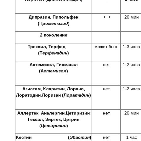
Дипразин, Пипольфен
+++
20 мин
(П
рометазид
)
2 поколение
Трексил, Терфед
может быть
1-3 часа
(Т
ерфенадин
)
Астемизол, Гисманал
нет
1-2 часа
(А
стемизол
)
Агистам, Кларитин, Лорано,
нет
1-2 часа
Лоратодин,Лоризан (Л
оратадин
)
Аллертек, Аналергин,Цетиризин
нет
20 мин
Гексал, Зиртек, Цетрин
(
Цетиризин
)
Кестин (
Эбастин
)
нет
1 час