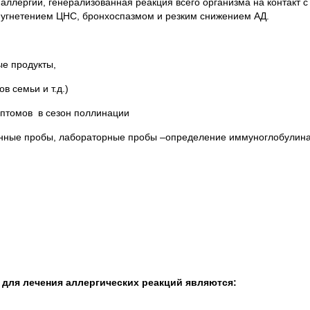
ллергии, генерализованная реакция всего организма на контакт с
угнетением ЦНС, бронхоспазмом и резким снижением АД.
е продукты,
емьи и т.д.)
птомов в сезон поллинации
онные пробы, лабораторные пробы –определение иммуноглобулина
для лечения аллергических реакций являются: