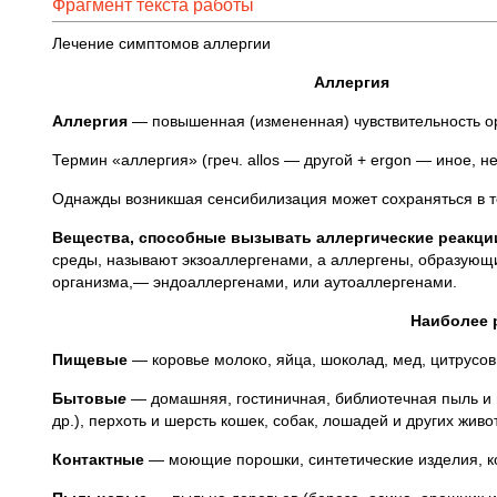
Фрагмент текста работы
Лечение симптомов аллергии
Аллергия
Аллергия
— повышенная (измененная) чувствительность ор
Термин «аллергия» (греч. allos — другой + ergon — иное, 
Однажды возникшая сенсибилизация может сохраняться в те
Вещества, способные вызывать аллергические реакции
среды, называют экзоаллергенами, а аллергены, образующ
организма,— эндоаллергенами, или аутоаллергенами.
Наиболее 
Пищевые
— коровье молоко, яйца, шоколад, мед, цитрусов
Бытовы
е
— домашняя, гостиничная, библиотечная пыль и
др.), перхоть и шерсть кошек, собак, лошадей и других живо
Контактные
— моющие порошки, синтетические изделия, ко