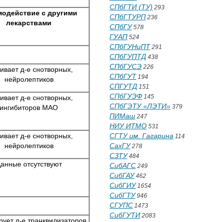
СПбГТИ (ТУ)
293
модействие с другими
СПбГТУРП
236
лекарствами
СПбГУ
578
ГУАП
524
СПбГУНиПТ
291
СПбГУПТД
438
СПбГУСЭ
226
ивает д-е снотворных,
СПбГУТ
194
нейролептиков
СПГУТД
151
СПбГУЭФ
145
ивает д-е снотворных,
СПбГЭТУ «ЛЭТИ»
379
ингибиторов МАО
ПИМаш
247
НИУ ИТМО
531
ивает д-е снотворных,
СГТУ им. Гагарина
114
нейролептиков
СахГУ
278
СЗТУ
484
анные отсутствуют
СибАГС
249
СибГАУ
462
СибГИУ
1654
СибГТУ
946
СГУПС
1473
СибГУТИ
2083
ует д-е транквилизаторов