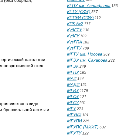
ав (ежа сборная,
КГПУ им. Астафьева
133
КГТУ (СФУ)
567
КГТЭИ (СФУ)
112
КПК №2
177
КубГТУ
138
КубГУ
109
КузГПА
182
КузГТУ
789
МГТУ им. Носова
369
ергической патологии.
МГЭУ им. Сахарова
232
ионевротический отек
МГЭК
249
МГПУ
165
МАИ
144
МАДИ
151
МГИУ
1179
МГОУ
121
МГСУ
331
проявляется в виде
МГУ
273
ом бронхиальной астмы и
МГУКИ
101
МГУПИ
225
МГУПС (МИИТ)
637
МГУТУ
122