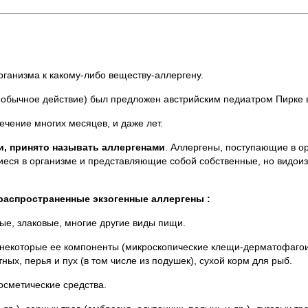
ганизма к какому-либо веществу-аллергену.
необычное действие) был предложен австрийским педиатром Пирке в
чение многих месяцев, и даже лет.
, принято называть
аллергенами
. Аллергены, поступающие в о
иеся в организме и представляющие собой собственные, но видои
распространенные экзогенные аллергены :
ые, злаковые, многие другие виды пищи.
 некоторые ее компоненты (микроскопические клещи-дерматофаго
тных, перья и пух (в том числе из подушек), сухой корм для рыб.
сметические средства.