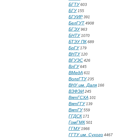
БГТУ
603
БГУ
155
БГУИР
391
БелГУТ
4908
БГЭУ
963
БНТУ
1070
БТЭУ ПК
689
БрГУ
179
ВНТУ
120
ВГУЭС
426
ВлГУ
645
ВМедА
611
ВолгГТУ
235
ВНУ им. Даля
166
ВЗФЭИ
245
ВятГСХА
101
ВятГГУ
139
ВятГУ
559
ГГДСК
171
ГомГМК
501
ГГМУ
1966
ГГТУ им. Сухого
4467