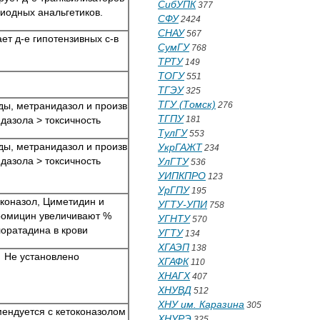
СибУПК
377
пиодных анальгетиков.
СФУ
2424
СНАУ
567
ет д-е гипотензивных с-в
СумГУ
768
ТРТУ
149
ТОГУ
551
ТГЭУ
325
ТГУ (Томск)
ы, метранидазол и произв
276
ТГПУ
дазола > токсичность
181
ТулГУ
553
ы, метранидазол и произв
УкрГАЖТ
234
дазола > токсичность
УлГТУ
536
УИПКПРО
123
УрГПУ
195
коназол, Циметидин и
УГТУ-УПИ
758
омицин увеличивают %
УГНТУ
570
лоратадина в крови
УГТУ
134
ХГАЭП
138
Не установлено
ХГАФК
110
ХНАГХ
407
ХНУВД
512
ХНУ им. Каразина
305
ендуется с кетоконазолом
ХНУРЭ
325