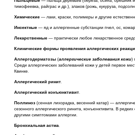
Пыльцевые
— пыльца деревьев (береза, осина, орешник и 
тимофеевка, райграс и др.), злаков (рожь, кукуруза, подсолн
Химические
— лаки, краски, полимеры и другие естествен
Инсектные
— яд и аллергенные субстанции пчел, ос, комар
Лекарственные
— практически любое лекарственное средс
Клинические формы проявления аллергических реакц
Аллергодерматозы
(
аллергические заболевания кожи
)
Среди аллергических заболеваний кожи у детей первое мес
Квинке.
Аллергический ринит
.
Аллергический конъюнктивит
.
Поллиноз
(сенная лихорадка, весенний катар) — аллергич
сезонного аллергического ринита, конъюнктивита. В редки
другими симптомами аллергии.
Бронхиальная астма
.