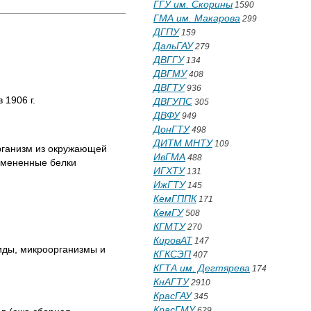
ГГУ им. Скорины
1590
ГМА им. Макарова
299
ДГПУ
159
ДальГАУ
279
ДВГГУ
134
ДВГМУ
408
ДВГТУ
936
 1906 г.
ДВГУПС
305
ДВФУ
949
ДонГТУ
498
ДИТМ МНТУ
109
рганизм из окружающей
ИвГМА
488
змененные белки
ИГХТУ
131
ИжГТУ
145
КемГППК
171
КемГУ
508
КГМТУ
270
КировАТ
147
иды, микроорганизмы и
КГКСЭП
407
КГТА им. Дегтярева
174
КнАГТУ
2910
КрасГАУ
345
КрасГМУ
629