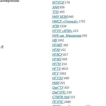
 аллергеном.
МТУСИ
179
ХАИ
656
ТПУ
455
НИУ МЭИ
640
НМСУ «Горный»
1701
ХПИ
1534
НТУУ «КПИ»
213
НУК им. Макарова
543
НВ
1001
НГАВТ
362
 Е
НГАУ
411
НГАСУ
817
НГМУ
665
НГПУ
214
НГТУ
4610
НГУ
1993
НГУЭУ
499
НИИ
201
ОмГТУ
302
ОмГУПС
230
СПбПК №4
115
ПГУПС
2489