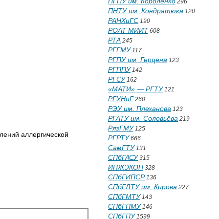
ПГПУ им. Короленко
296
ПНТУ им. Кондратюка
120
РАНХиГС
190
РОАТ МИИТ
608
РТА
245
РГГМУ
117
РГПУ им. Герцена
123
РГППУ
142
РГСУ
162
«МАТИ» — РГТУ
121
РГУНиГ
260
РЭУ им. Плеханова
123
РГАТУ им. Соловьёва
219
РязГМУ
125
лений аллергической
РГРТУ
666
СамГТУ
131
СПбГАСУ
315
ИНЖЭКОН
328
СПбГИПСР
136
СПбГЛТУ им. Кирова
227
СПбГМТУ
143
СПбГПМУ
146
СПбГПУ
1599