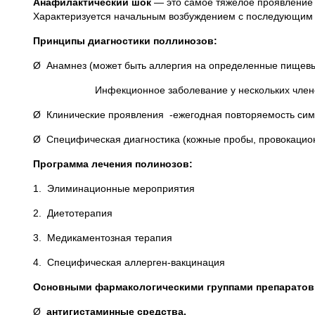
Анафилактический шок
— это самое тяжелое проявление а
Характеризуется начальным возбуждением с последующим 
Принципы диагностики поллинозов:
Ø Анамнез (может быть аллергия на определенные пищевы
Инфекционное заболевание у нескольких членов с
Ø Клинические проявления -ежегодная повторяемость сим
Ø Специфическая диагностика (кожные пробы, провокаци
Программа лечения полинозов:
1. Элиминационные мероприятия
2. Диетотерапия
3. Медикаментозная терапия
4. Специфическая аллерген-вакцинация
Основными фармакологическими группами препаратов 
Ø
антигистаминные средства,