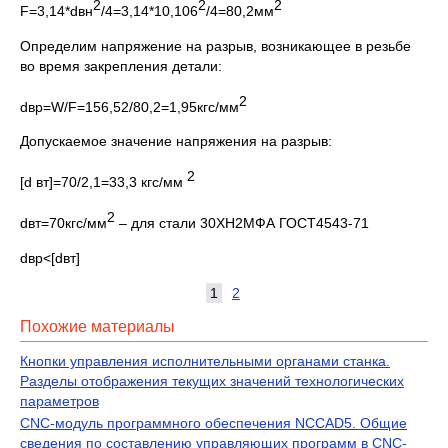
2
2
2
F=3,14*dвн
/4=3,14*10,106
/4=80,2мм
Определим напряжение на разрыв, возникающее в резьбе
во время закрепления детали:
2
dвр=W/F=156,52/80,2=1,95кгс/мм
Допускаемое значение напряжения на разрыв:
2
[d вт]=70/2,1=33,3 кгс/мм
2
dвт=70кгс/мм
– для стали 30ХН2МФА ГОСТ4543-71
dвр<[dвт]
1
2
Похожие материалы
Кнопки управления исполнительными органами станка.
Разделы отображения текущих значений технологических
параметров
CNC-модуль программного обеспечения NCCAD5. Общие
сведения по составлению управляющих программ в CNC-