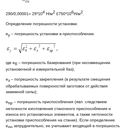
4
2
6
2
290/0,00001= 29*10
Н/м
£750*10
Н/м
.
Определение погрешности установки.
e
– погрешность установки в приспособлении.
у
где e
– погрешность базирования (при несовмещении
б
установочной и измерительной баз);
e
– погрешность закрепления (в результате смещения
з
обрабатываемых поверхностей заготовок от действия
зажимной силы);
e
– погрешность приспособления (явл. следствием
пр
неточности изготовления станочного приспособления и
износа его установочных элементов, а также неточности
установки приспособления на станке). Если определение
e
затруднительно, ее учитывают входящей в погрешность
пр