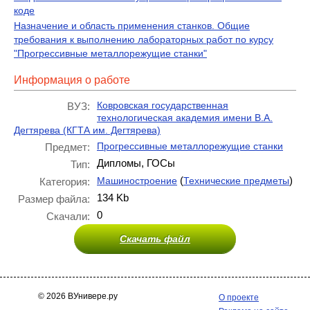
коде
Назначение и область применения станков. Общие
требования к выполнению лабораторных работ по курсу
"Прогрессивные металлорежущие станки"
Информация о работе
Ковровская государственная
ВУЗ:
технологическая академия имени В.А.
Дегтярева (КГТА им. Дегтярева)
Прогрессивные металлорежущие станки
Предмет:
Дипломы, ГОСы
Тип:
(
)
Машиностроение
Технические предметы
Категория:
134 Kb
Размер файла:
0
Скачали:
Скачать файл
© 2026 ВУнивере.ру
О проекте