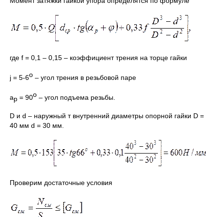
Момент затяжки гайкой упора определятся по формуле
где f = 0,1 – 0,15 – коэффициент трения на торце гайки
о
j = 5-6
– угол трения в резьбовой паре
о
a
= 90
– угол подъема резьбы.
р
D и d – наружный т внутренний диаметры опорной гайки D =
40 мм d = 30 мм.
Проверим достаточные условия