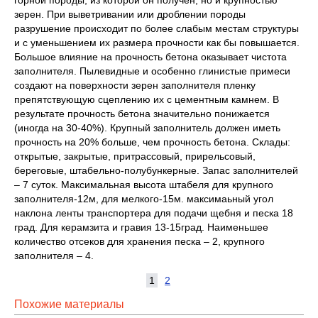
горной породы, из которой он получен, но и крупностью
зерен. При выветривании или дроблении породы
разрушение происходит по более слабым местам структуры
и с уменьшением их размера прочности как бы повышается.
Большое влияние на прочность бетона оказывает чистота
заполнителя. Пылевидные и особенно глинистые примеси
создают на поверхности зерен заполнителя пленку
препятствующую сцеплению их с цементным камнем. В
результате прочность бетона значительно понижается
(иногда на 30-40%). Крупный заполнитель должен иметь
прочность на 20% больше, чем прочность бетона. Склады:
открытые, закрытые, притрассовый, прирельсовый,
береговые, штабельно-полубункерные. Запас заполнителей
– 7 суток. Максимальная высота штабеля для крупного
заполнителя-12м, для мелкого-15м. максимаьный угол
наклона ленты транспортера для подачи щебня и песка 18
град. Для керамзита и гравия 13-15град. Наименьшее
количество отсеков для хранения песка – 2, крупного
заполнителя – 4.
1
2
Похожие материалы