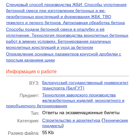
Стендовый способ производства ЖБИ. Способы уплотнения
бетонной смеси при изготовлении бетонных и же­
лезобетонных конструкций и формования ЖБК. ТВО
тяжелого и легкого бетонов. Автоклавная обработка бетона
Способы подачи бетонной смеси в опалубку и её
уплотнение. Технология производства монолитных бетонных
работ в зимних условиях. Бетонирование различных
монолитных конструкций и уход за бетоном
Определение основных параметров конусной дробилки с
простым качанием щеки
Информация о работе
Белорусский государственный университет
ВУЗ:
транспорта (БелГУТ)
Технология заводского производства
Предмет:
железобетонных изделий, монолитного и
приобъектного бетонирования
Ответы на экзаменационные билеты
Тип:
(
Строительство и архитектура
Технические
Категория:
)
предметы
55 Kb
Размер файла: