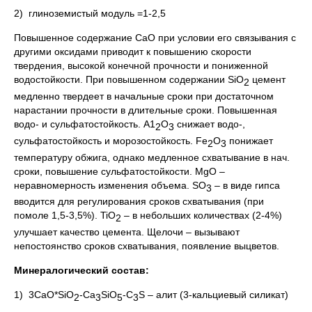
2) глиноземистый модуль =1-2,5
Повышенное содержание СаО при условии его связывания с
другими оксидами приводит к повышению скорости
твердения, высокой конечной прочности и пониженной
водостойкости. При повышенном содержании SiO
цемент
2
медленно твердеет в начальные сроки при достаточном
нарастании прочности в длительные сроки. Повышенная
водо- и сульфатостойкость. А1
О
снижает водо-,
2
3
сульфатостойкость и морозостойкость. Fe
O
понижает
2
3
температуру обжига, однако медленное схватывание в нач.
сроки, повышение сульфатостойкости. MgO –
неравномерность изменения объема. SO
– в виде гипса
3
вводится для регулирования сроков схватывания (при
помоле 1,5-3,5%). TiO
– в небольших количествах (2-4%)
2
улучшает качество цемента. Щелочи – вызывают
непостоянство сроков схватывания, появление выцветов.
Минералогический состав:
1) 3CaO*SiO
-Ca
SiO
-C
S – алит (3-кальциевый силикат)
2
3
5
3