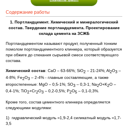
Содержание работы
1. Портландцемент. Химический и минералогический
состав. Твердение портландцемента. Проектирование
склада цемента на ЗСЖБ
Портландцементом называют продукт, полученный тонким
помолом портландцементного клинкера, который образуется
при обжиге до спекания сырьевой смеси соответствующего
состава.
Химический состав
: СаО – 63-66%; SiO
– 21-24%; Al
O
–
2
2
3
4-8%; Fe
O
– 2-4% - главные составляющие, а также
2
3
второстепенные: MgO – 0,5-1%; SO
– 0,3-1; Na
O+K
O –
3
2
2
0,4-1%; TiO
+Cr
O
– 0,2-0,5%; P
O
– 0,1-0,3%.
2
2
3
2
5
Кроме того, состав цементного клинкера определяется
следующими модулями:
1) гидравлический модуль =1,9-2,4 силикатный модуль =1,7-
3,5