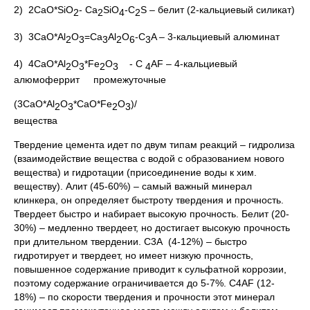
2) 2CaO*SiO
- Ca
SiO
-C
S – белит (2-кальциевый силикат)
2
2
4
2
3) 3CaO*Al
O
=Ca
Al
O
-C
A – 3-кальциевый алюминат
2
3
3
2
6
3
4) 4CaO*Al
O
*Fe
O
- C
AF – 4-кальциевый
2
3
2
3
4
алюмоферрит промежуточные
(3CaO*Al
O
*CaO*Fe
O
)/
2
3
2
3
вещества
Твердение цемента идет по двум типам реакций – гидролиза
(взаимодействие вещества с водой с образованием нового
вещества) и гидротации (присоединение воды к хим.
веществу). Алит (45-60%) – самый важный минерал
клинкера, он определяет быстроту твердения и прочность.
Твердеет быстро и набирает высокую прочность. Белит (20-
30%) – медленно твердеет, но достигает высокую прочность
при длительном твердении. С3А (4-12%) – быстро
гидротирует и твердеет, но имеет низкую прочность,
повышенное содержание приводит к сульфатной коррозии,
поэтому содержание ограничивается до 5-7%. С4АF (12-
18%) – по скорости твердения и прочности этот минерал