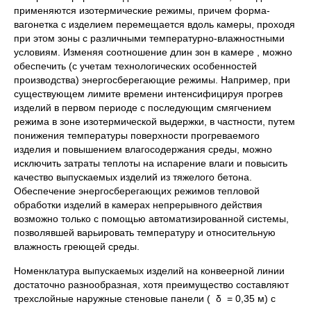
применяются изотермические режимы, причем форма-
вагонетка с изделием перемещается вдоль камеры, проходя
при этом зоны с различными температурно-влажностными
условиям. Изменяя соотношение длин зон в камере , можно
обеспечить (с учетам технологических особенностей
производства) энергосберегающие режимы. Например, при
существующем лимите времени интенсифицируя прогрев
изделий в первом периоде с последующим смягчением
режима в зоне изотермической выдержки, в частности, путем
понижения температуры поверхности прогреваемого
изделия и повышением влагосодержания среды, можно
исключить затраты теплоты на испарение влаги и повысить
качество выпускаемых изделий из тяжелого бетона.
Обеспечение энергосберегающих режимов тепловой
обработки изделий в камерах непрерывного действия
возможно только с помощью автоматизированной системы,
позволявшей варьировать тем­пературу и относительную
влажность греющей среды.
Номенклатура выпускаемых изделий на конвеерной линии
достаточ­но разнообразная, хотя преимущество составляют
трехслойные наруж­ные стеновые панели ( δ = 0,35 м) с