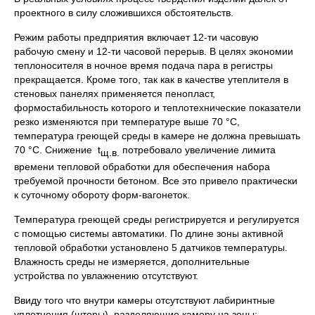
проектного в силу сложившихся обстоятельств.
Режим работы предприятия включает 12-ти часовую
рабочую смену и 12-ти часовой перерыв. В целях экономии
теплоносителя в ночное время подача пара в регистры
прекращается. Кроме того, так как в качестве утеплителя в
стеновых панелях применяется пенопласт,
формостабильность которого и теплотехнические показатели
резко изменяются при температуре выше 70 °С,
температура греющей среды в камере не должна превышать
70 °С. Снижение t
потребовало увеличение лимита
щ.в.
времени тепловой обработки для обеспечения набора
требуемой прочности бетоном. Все это привело практически
к суточному обороту форм-вагонеток.
Температура греющей среды регистрируется и регулируется
с помощью системы автоматики. По длине зоны активной
тепловой обработ­ки установлено 5 датчиков температуры.
Влажность среды не измеря­ется, дополнительные
устройства по увлажнению отсутствуют.
Ввиду того что внутри камеры отсутствуют лабиринтные
уплот­нения (шторы), разделяющие камеру на зоны: