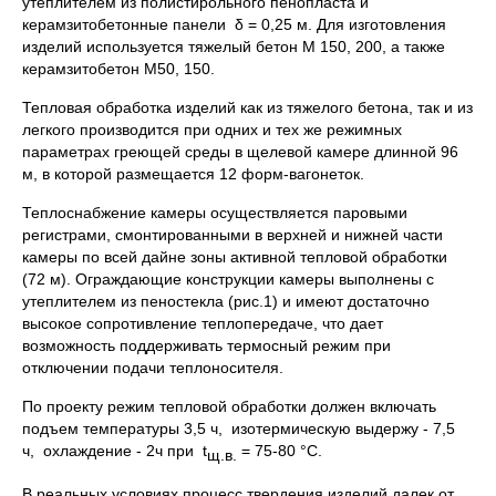
утеплителем из полистирольного пенопласта и
керамзитобетонные панели δ = 0,25 м. Для изго­товления
изделий используется тяжелый бетон М 150, 200, а также
керамзитобетон М50, 150.
Тепловая обработка изделий как из тяжелого бетона, так и из
легкого производится при одних и тех же режимных
параметрах греющей среды в щелевой камере длинной 96
м, в которой размещается 12 форм-вагонеток.
Теплоснабжение камеры осуществляется паровыми
регистрами, смонтированными в верхней и нижней части
камеры по всей дайне зоны активной тепловой обработки
(72 м). Ограждающие конструкции камеры выполнены с
утеплителем из пеностекла (рис.1) и имеют достаточно
высокое сопротивление теплопередаче, что дает
возможность поддержи­вать термосный режим при
отключении подачи теплоносителя.
По проекту режим тепловой обработки должен включать
подъем температуры 3,5 ч, изотермическую выдержу - 7,5
ч, охлаждение - 2ч при t
= 75-80 °С.
щ.в.
В реальных условиях процесс твердения изделий далек от