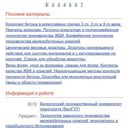
1
2
3
4
5
6
7
Похожие материалы
Коррозия бетона в агрессивных средах 1-го, 2-го и 3-го вида.
Причины коррозии. Поточно-агрегатная и полуконвейерная
технологии производства ЖБИ. Конвейерная технология
производства железобетонных изделий
Циклические весовые дозаторы. Дозаторы непрерывного
действия для сыпучих материалов и с регулированием по
нагрузке. Станки для обработки арматуры
Виды форм, уход за формами, смазки для форм. Контроль
качества ЖБК и изделий. Неразрушающие методы контроля
прочности бетона. Опалубка для монолитных конструкций
(виды и области применения)
Информация о работе
Белорусский государственный университет
ВУЗ:
транспорта (БелГУТ)
Технология заводского производства
Предмет:
железобетонных изделий, монолитного и
приобъектного бетонирования