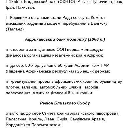
l 1955 р. Багдадський пакт (СЄНТО)- Англія, Туреччина, Ірак,
Іран, Пакистан;
l Керівними органами стали Рада союзу та Комітет
військових радників з місцем перебування в Бангкоку
(Таїланд)
Африканський банк розвитку
(
1966 р.)
n створена за ініціативою ООН перша міжнародна
фінансова організаціям незалежних країн Африки;
n до сер. 80-х рр. увійшло 50 країн Африки, крім ПАР
(Південна Африканська республіка) і 26 інших держав;
n кредитування проектів африканських країн по будівництву
плотин, залізниці автомобільних шляхів і засобів
пересування, в яких зацікавлені й інші країни
Регіон Близького Сходу
o включає до себе Єгипет, країни Аравійського півострова (
Палестина, Ізраїль, Ліван, Сирія, Саудівська Аравія,
Йорданія) та Перської затоки;