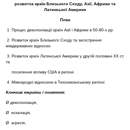
розвиток країн Близького Сходу, Азії, Африки та
Латинської Америки
План
1. Процес деколонізації країн Азії і Африки в 50-80-х рр.
2. Розвиток країн Близького Сходу та загострення
міждержавних відносин
3. Розвиток країн Латинської Америки у другій половині ХХ ст.
та
посилення впливу США в регіоні
4. Міжнародні відносини в Тихоокеанському регіоні
Ключові терміни і поняття:
Ø деколонізація,
Ø ескалація,
Ø агресія,