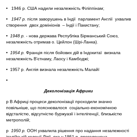
• 1946 р. США надили незалежність Філіппінам;
•
1947 р.
після заворушень в Індії парламент Англії ухвалив
створення двох домініонів – Індії і Пакистану;
•
1948 р.
- нова держава Республіка Бірманський Союз,
незалежність отримав о. Цейлон (Шрі-Ланка).
•
1954 р.
Франція після бойових дій в Індокитаї визнала
незалежність В’єтнаму, Лаосу і Камбоджі;
• 1957 р. Англія визнала незалежність Малайї
•
Деколонізація Африки
p В Африці процеси деколонізації проходили значно
повільніше, що пояснювалося соціально-економічною
відсталістю, відсутністю буржуазії і інтелігенції, близькістю
метрополій;
p
1950 р.
ООН ухвалила рішення про надання незалежності
італійській колонії Лівії, яка у 1951 р. проголошена