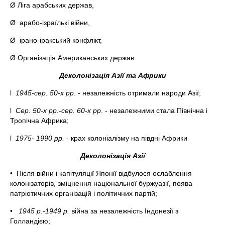
Ø Ліга арабських держав,
Ø арабо-ізраїлькі війни,
Ø ірано-іракський конфлікт,
Ø Організація Американських держав
Деколонізація Азії та Африки
l
1945-сер. 50-х рр
. - незалежність отримали народи Азії;
l
Сер. 50-х рр.-сер. 60-х рр
. - незалежними стала Північна і
Тропічна Африка;
l
1975- 1990 рр.
- крах колоніалізму на півдні Африки
Деколонізація Азії
• Після війни і капітуляції Японії відбулося ослаблення
колонізаторів, зміцнення національної буржуазії, поява
патріотичних організацій і політичних партій;
•
1945 р.-1949 р.
війна за незалежність Індонезії з
Голландією;