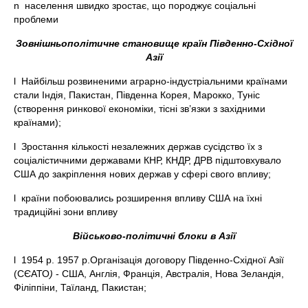
n населення швидко зростає, що породжує соціальні
проблеми
Зовнішньополітичне становище країн Південно-Східної
Азії
l Найбільш розвиненими аграрно-індустріальними країнами
стали Індія, Пакистан, Південна Корея, Марокко, Туніс
(створення ринкової економіки, тісні зв’язки з західними
країнами);
l Зростання кількості незалежних держав сусідство їх з
соціалістичними державами КНР, КНДР, ДРВ підштовхувало
США до закріплення нових держав у сфері свого впливу;
l країни побоювались розширення впливу США на їхні
традиційні зони впливу
Військово-політичні блоки в Азії
l 1954 р. 1957 р.Організація договору Південно-Східної Азії
(СЄАТО
)
- США, Англія, Франція, Австралія, Нова Зеландія,
Філіппіни, Таїланд, Пакистан;