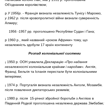
Об’єднаним королівством;
p
У 1956р.
- Франція визнала незалежність Тунісу і Марокко
,
у 1962 р.
після кровопролитної війни визнали суверенність
Алжиру;
1956 -1957 рр. проголошено Республіки Судан і Гана;
p 1960 р., який названий «роком Африки» тому, що
незалежність здобули 17 країн континенту
Розпад колоніальної системи
¡ 1950 р. ООН ухвалила
Декларацію «Про надання
незалежності колоніальним країнам і народам».
Англія,
Франці, Бельгія та Іспанія перестали бути колоніальними
імперіями;
¡ 1974 р. Португалія визнала незалежність Анголи, Мозамбік.
після повалення диктаторських режимів;
¡ 1980 р. після 15-річної збройної боротьби з Англією в
Південній Родезії проголошена незалежна держава
Зімбабве;