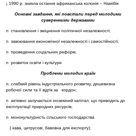
¡ 1990 р. зникла остання африканська колонія – Намібія
Основні завдання, які повстали перед молодими
суверенними державами
n становлення і зміцнення політичної незалежності;
n завоювання економічної незалежності і самостійності;
n проведення соціальних реформ;
n розвиток освіти і культури
Проблеми молодих країн
n слабкий рівень індустріального розвитку, дешевизна
робочої сили та її відтік за кордон;
n активно залучається іноземний капітал, що приводить до
експлуатації природних ресурсів;
n монокультурність сільського господарства
( кава, цитрусові, бавовна для експорту);