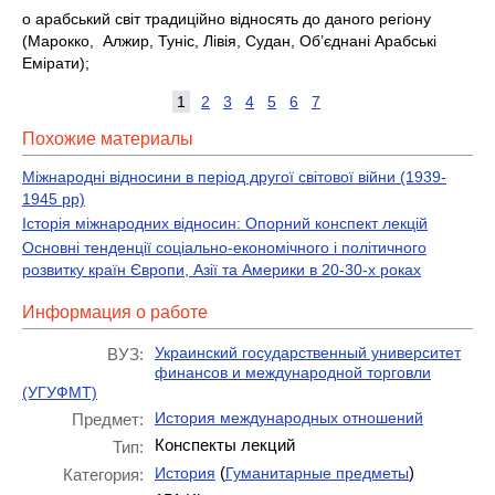
o арабський світ традиційно відносять до даного регіону
(Марокко, Алжир, Туніс, Лівія, Судан, Об’єднані Арабські
Емірати);
1
2
3
4
5
6
7
Похожие материалы
Міжнародні відносини в період другої світової війни (1939-
1945 рр)
Історія міжнародних відносин: Опорний конспект лекцій
Основні тенденції соціально-економічного і політичного
розвитку країн Європи, Азії та Америки в 20-30-х роках
Информация о работе
Украинский государственный университет
ВУЗ:
финансов и международной торговли
(УГУФМТ)
История международных отношений
Предмет:
Конспекты лекций
Тип:
(
)
История
Гуманитарные предметы
Категория: