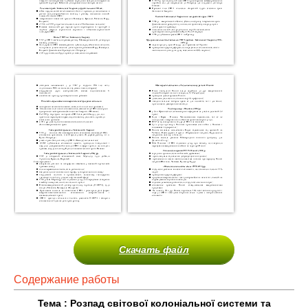
Скачать файл
Содержание работы
Тема :
Р
озпад св
і
то
вої колоніальної системи та